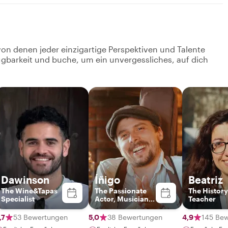
von denen jeder einzigartige Perspektiven und Talente
fügbarkeit und buche, um ein unvergessliches, auf dich
Dawinson
Íñigo
Beatriz
The Wine&Tapas
The Passionate
The History
Specialist
Actor, Musician &
Teacher
Local Guide
,7
53 Bewertungen
5,0
38 Bewertungen
4,9
145 Be