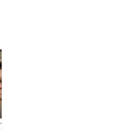
Majo
Drica
The Show
The Palate &
producer
Palette Explorer
wertungen
4,9
253 Bewertungen
4,9
237 Bewertungen