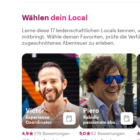
Wählen
dein Local
Lerne diese 17 leidenschaftlichen Locals kennen, 
mitbringt. Wähle deinen Favoriten, prüfe die Ver
zugeschnittenes Abenteuer zu erleben.
Víctor
Piero
Experience
Rabidly
Coordinator
passionate about
Madrid and Spain
4,9
279 Bewertungen
5,0
62 Bewertungen
4