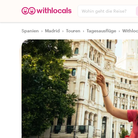
Wohin geht die Reise?
Spanien
›
Madrid
›
Touren
›
Tagesausflüge
›
Withloc