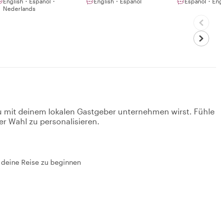
English・Español・
English・Español
Español・Eng
Nederlands
u mit deinem lokalen Gastgeber unternehmen wirst. Fühle
er Wahl zu personalisieren.
um deine Reise zu beginnen