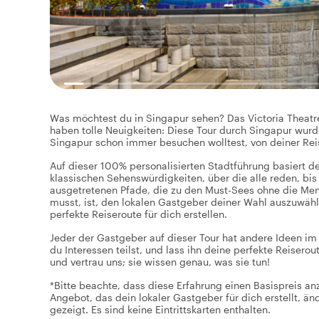
Was möchtest du in Singapur sehen? Das Victoria Theatre 
haben tolle Neuigkeiten: Diese Tour durch Singapur wurde 
Singapur schon immer besuchen wolltest, von deiner Reis
Auf dieser 100% personalisierten Stadtführung basiert d
klassischen Sehenswürdigkeiten, über die alle reden, bis
ausgetretenen Pfade, die zu den Must-Sees ohne die Mens
musst, ist, den lokalen Gastgeber deiner Wahl auszuwäh
perfekte Reiseroute für dich erstellen.
Jeder der Gastgeber auf dieser Tour hat andere Ideen im 
du Interessen teilst, und lass ihn deine perfekte Reiser
und vertrau uns; sie wissen genau, was sie tun!
*Bitte beachte, dass diese Erfahrung einen Basispreis a
Angebot, das dein lokaler Gastgeber für dich erstellt, ä
gezeigt. Es sind keine Eintrittskarten enthalten.