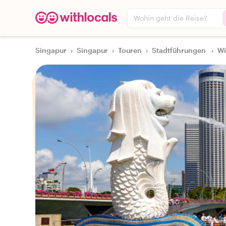
Wohin geht die Reise?
Singapur
›
Singapur
›
Touren
›
Stadtführungen
›
Wi