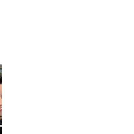
Chingmeng
Monica
oming
The Jovial
The Attentive
Storyteller
Local