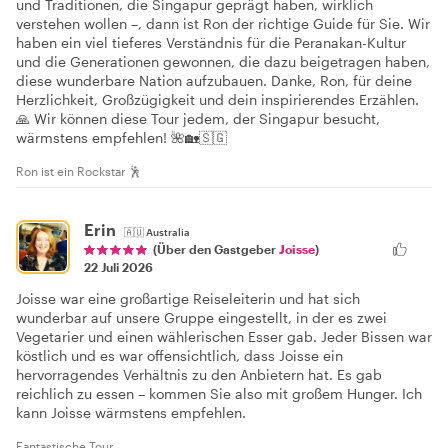
und Traditionen, die Singapur geprägt haben, wirklich
verstehen wollen –, dann ist Ron der richtige Guide für Sie. Wir
haben ein viel tieferes Verständnis für die Peranakan-Kultur
und die Generationen gewonnen, die dazu beigetragen haben,
diese wunderbare Nation aufzubauen. Danke, Ron, für deine
Herzlichkeit, Großzügigkeit und dein inspirierendes Erzählen.
🙏 Wir können diese Tour jedem, der Singapur besucht,
wärmstens empfehlen! 🌺🏡🇸🇬
Ron ist ein Rockstar 🕺
Erin
🇦🇺
Australia
(Über den Gastgeber
Joisse
)
22 Juli 2026
Joisse war eine großartige Reiseleiterin und hat sich
wunderbar auf unsere Gruppe eingestellt, in der es zwei
Vegetarier und einen wählerischen Esser gab. Jeder Bissen war
köstlich und es war offensichtlich, dass Joisse ein
hervorragendes Verhältnis zu den Anbietern hat. Es gab
reichlich zu essen – kommen Sie also mit großem Hunger. Ich
kann Joisse wärmstens empfehlen.
Fantastische Tour