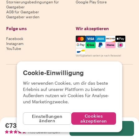
Stornierungsbedingungen für
Google Play Store
Gastgeber
AGB für Gastgeber
Gastgeber werden
Folge uns
Wir akzeptieren
Mastercard, Visa, Amex, Di
Facebook
Instagram
YouTube
Verfügbarkeit variiert je nach Reiseziel
Cookie-Einwilligung
©
2026
Withlocals.com
|
Datenschutzerklärung
|
Cookies
|
Seitenübersicht
Wir verwenden Cookies, um dir das beste
Erlebnis auf unserer Plattform zu bieten!
Außerdem nutzen wir Cookies für Analyse-
und Marketingzwecke.
Cookies
Einstellungen
ändern
akzeptieren
€73.16
pro Person
Wählen
1153 Bewertungen