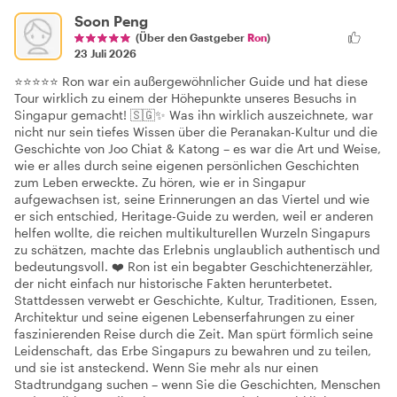
Soon Peng
(Über den Gastgeber
Ron
)
23 Juli 2026
⭐⭐⭐⭐⭐ Ron war ein außergewöhnlicher Guide und hat diese
Tour wirklich zu einem der Höhepunkte unseres Besuchs in
Singapur gemacht! 🇸🇬✨ Was ihn wirklich auszeichnete, war
nicht nur sein tiefes Wissen über die Peranakan-Kultur und die
Geschichte von Joo Chiat & Katong – es war die Art und Weise,
wie er alles durch seine eigenen persönlichen Geschichten
zum Leben erweckte. Zu hören, wie er in Singapur
aufgewachsen ist, seine Erinnerungen an das Viertel und wie
er sich entschied, Heritage-Guide zu werden, weil er anderen
helfen wollte, die reichen multikulturellen Wurzeln Singapurs
zu schätzen, machte das Erlebnis unglaublich authentisch und
bedeutungsvoll. ❤️ Ron ist ein begabter Geschichtenerzähler,
der nicht einfach nur historische Fakten herunterbetet.
Stattdessen verwebt er Geschichte, Kultur, Traditionen, Essen,
Architektur und seine eigenen Lebenserfahrungen zu einer
faszinierenden Reise durch die Zeit. Man spürt förmlich seine
Leidenschaft, das Erbe Singapurs zu bewahren und zu teilen,
und sie ist ansteckend. Wenn Sie mehr als nur einen
Stadtrundgang suchen – wenn Sie die Geschichten, Menschen