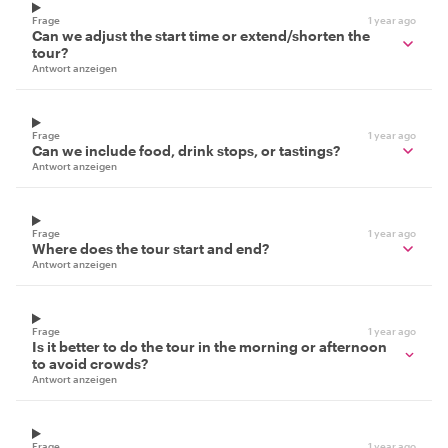
Frage
1 year ago
Can we adjust the start time or extend/shorten the
tour?
Antwort anzeigen
Frage
1 year ago
Can we include food, drink stops, or tastings?
Antwort anzeigen
Frage
1 year ago
Where does the tour start and end?
Antwort anzeigen
Frage
1 year ago
Is it better to do the tour in the morning or afternoon
to avoid crowds?
Antwort anzeigen
Frage
1 year ago