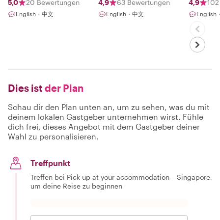
5,0
20 Bewertungen
4,9
63 Bewertungen
4,9
102
English・中文
English・中文
Englis
Dies ist
der Plan
Schau dir den Plan unten an, um zu sehen, was du mit
deinem lokalen Gastgeber unternehmen wirst. Fühle
dich frei, dieses Angebot mit dem Gastgeber deiner
Wahl zu personalisieren.
Treffpunkt
Treffen bei Pick up at your accommodation – Singapore,
um deine Reise zu beginnen