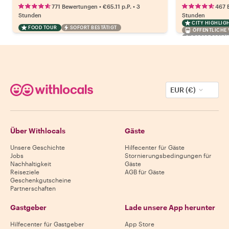
•
•
771 Bewertungen
€65.11
p.P.
3
467 
Stunden
Stunden
CITY HIGHLIG
FOOD TOUR
SOFORT BESTÄTIGT
ÖFFENTLICHE
SOFORT BESTÄT
EUR (€)
Über Withlocals
Gäste
Unsere Geschichte
Hilfecenter für Gäste
Jobs
Stornierungsbedingungen für
Nachhaltigkeit
Gäste
Reiseziele
AGB für Gäste
Geschenkgutscheine
Partnerschaften
Gastgeber
Lade unsere App herunter
Hilfecenter für Gastgeber
App Store