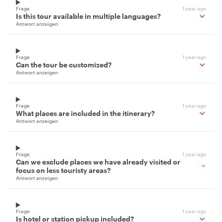
Frage
1 year ago
Is this tour available in multiple languages?
Antwort anzeigen
Frage
1 year ago
Can the tour be customized?
Antwort anzeigen
Frage
1 year ago
What places are included in the itinerary?
Antwort anzeigen
Frage
1 year ago
Can we exclude places we have already visited or
focus on less touristy areas?
Antwort anzeigen
Frage
1 year ago
Is hotel or station pickup included?