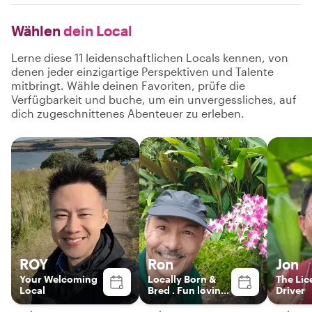
Wählen
dein Local
Lerne diese 11 leidenschaftlichen Locals kennen, von
denen jeder einzigartige Perspektiven und Talente
mitbringt. Wähle deinen Favoriten, prüfe die
Verfügbarkeit und buche, um ein unvergessliches, auf
dich zugeschnittenes Abenteuer zu erleben.
ROY
Ron
Jon
Your Welcoming
Locally Born &
The Lic
Local
Bred . Fun loving
Driver
host!