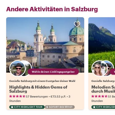
Andere Aktivitäten in
Salzburg
Wähle deinen Lieblingsgastgeber
Genieße Salzburg mit einem Gastgeber deiner Wahl
Genieße Salzburg 
Highlights & Hidden Gems of
Melodien Sa
Salzburg
durch Musi
Kultur
•
•
57 Bewertungen
€73.53
p.P.
3
51 B
Stunden
Stunden
CITY HIGHLIGHT TOUR
SOFORT BESTÄTIGT
CITY HIGHLIG