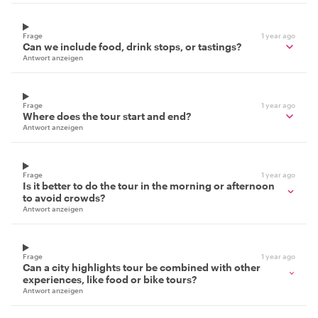
Frage
1 year ago
Can we include food, drink stops, or tastings?
Antwort anzeigen
Frage
1 year ago
Where does the tour start and end?
Antwort anzeigen
Frage
1 year ago
Is it better to do the tour in the morning or afternoon
to avoid crowds?
Antwort anzeigen
Frage
1 year ago
Can a city highlights tour be combined with other
experiences, like food or bike tours?
Antwort anzeigen