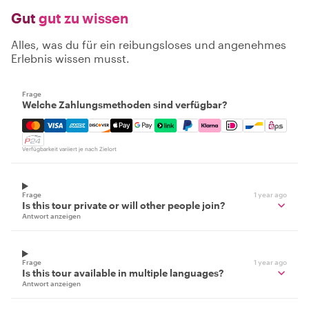
Gut
gut zu wissen
Alles, was du für ein reibungsloses und angenehmes
Erlebnis wissen musst.
Frage
Welche Zahlungsmethoden sind verfügbar?
Mastercard, Visa, Amex, Discover, Apple Pay, Google Pay
Verfügbarkeit variiert je nach Zielort
Frage
1 year ago
Is this tour private or will other people join?
Antwort anzeigen
Frage
1 year ago
Is this tour available in multiple languages?
Antwort anzeigen