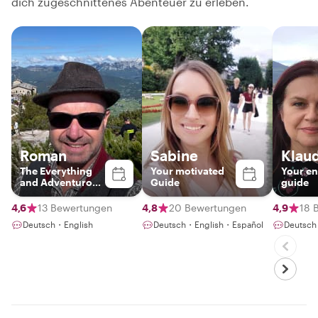
dich zugeschnittenes Abenteuer zu erleben.
Roman
Sabine
Klau
The Everything
Your motivated
Your en
and Adventurous
Guide
guide
Guide
4,6
13 Bewertungen
4,8
20 Bewertungen
4,9
18 
Deutsch・English
Deutsch・English・Español
Deutsch