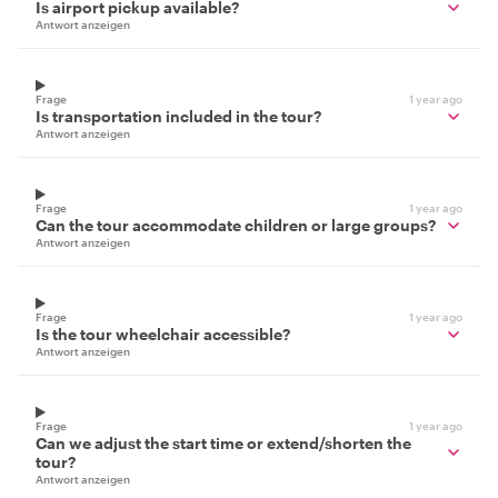
Is airport pickup available?
Antwort anzeigen
Frage
1 year ago
Is transportation included in the tour?
Antwort anzeigen
Frage
1 year ago
Can the tour accommodate children or large groups?
Antwort anzeigen
Frage
1 year ago
Is the tour wheelchair accessible?
Antwort anzeigen
Frage
1 year ago
Can we adjust the start time or extend/shorten the
tour?
Antwort anzeigen