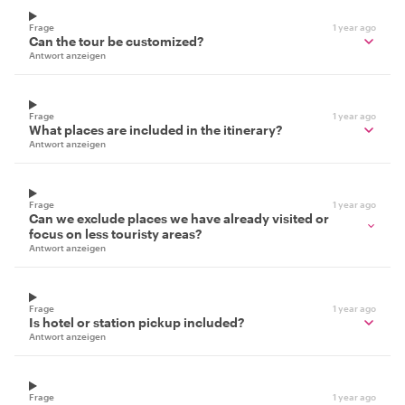
Frage
1 year ago
Can the tour be customized?
Antwort anzeigen
Frage
1 year ago
What places are included in the itinerary?
Antwort anzeigen
Frage
1 year ago
Can we exclude places we have already visited or
focus on less touristy areas?
Antwort anzeigen
Frage
1 year ago
Is hotel or station pickup included?
Antwort anzeigen
Frage
1 year ago