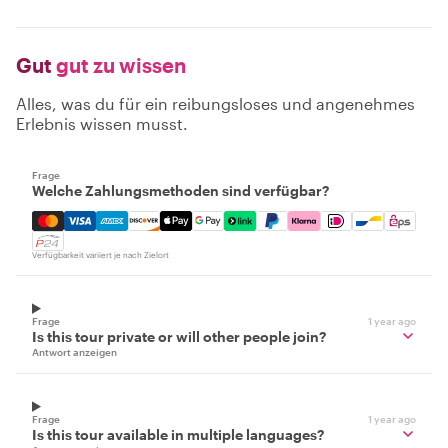
Gut
gut zu wissen
Alles, was du für ein reibungsloses und angenehmes
Erlebnis wissen musst.
Frage
Welche Zahlungsmethoden sind verfügbar?
Mastercard, Visa, Amex, Discover, Apple Pay, Google Pay
Verfügbarkeit variiert je nach Zielort
Frage
1 year ago
Is this tour private or will other people join?
Antwort anzeigen
Frage
1 year ago
Is this tour available in multiple languages?