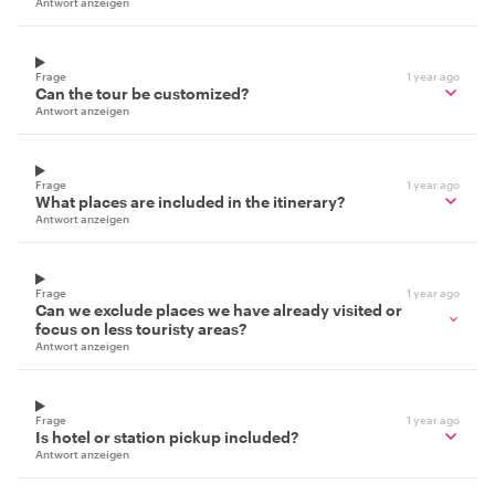
Antwort anzeigen
Frage
1 year ago
Can the tour be customized?
Antwort anzeigen
Frage
1 year ago
What places are included in the itinerary?
Antwort anzeigen
Frage
1 year ago
Can we exclude places we have already visited or
focus on less touristy areas?
Antwort anzeigen
Frage
1 year ago
Is hotel or station pickup included?
Antwort anzeigen