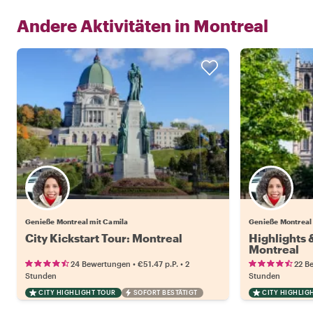
Andere Aktivitäten in
Montreal
Genieße Montreal mit Camila
Genieße Montreal
City Kickstart Tour: Montreal
Highlights
Montreal
•
•
24 Bewertungen
€51.47
p.P.
2
22 B
Stunden
Stunden
CITY HIGHLIGHT TOUR
SOFORT BESTÄTIGT
CITY HIGHLIG