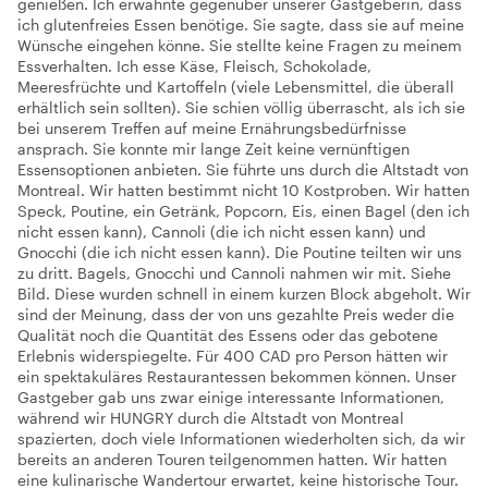
genießen. Ich erwähnte gegenüber unserer Gastgeberin, dass
ich glutenfreies Essen benötige. Sie sagte, dass sie auf meine
Wünsche eingehen könne. Sie stellte keine Fragen zu meinem
Essverhalten. Ich esse Käse, Fleisch, Schokolade,
Meeresfrüchte und Kartoffeln (viele Lebensmittel, die überall
erhältlich sein sollten). Sie schien völlig überrascht, als ich sie
bei unserem Treffen auf meine Ernährungsbedürfnisse
ansprach. Sie konnte mir lange Zeit keine vernünftigen
Essensoptionen anbieten. Sie führte uns durch die Altstadt von
Montreal. Wir hatten bestimmt nicht 10 Kostproben. Wir hatten
Speck, Poutine, ein Getränk, Popcorn, Eis, einen Bagel (den ich
nicht essen kann), Cannoli (die ich nicht essen kann) und
Gnocchi (die ich nicht essen kann). Die Poutine teilten wir uns
zu dritt. Bagels, Gnocchi und Cannoli nahmen wir mit. Siehe
Bild. Diese wurden schnell in einem kurzen Block abgeholt. Wir
sind der Meinung, dass der von uns gezahlte Preis weder die
Qualität noch die Quantität des Essens oder das gebotene
Erlebnis widerspiegelte. Für 400 CAD pro Person hätten wir
ein spektakuläres Restaurantessen bekommen können. Unser
Gastgeber gab uns zwar einige interessante Informationen,
während wir HUNGRY durch die Altstadt von Montreal
spazierten, doch viele Informationen wiederholten sich, da wir
bereits an anderen Touren teilgenommen hatten. Wir hatten
eine kulinarische Wandertour erwartet, keine historische Tour.