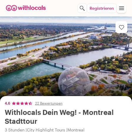
Registrieren
4,6
22 Bewertungen
Withlocals Dein Weg! - Montreal
Stadttour
3 Stunden
City Highlight Tours
Montreal