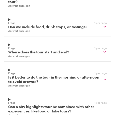
tour?
Antwort anzeigen
Frage
1 year ago
Can we include food, drink stops, or tastings?
Antwort anzeigen
Frage
1 year ago
Where does the tour start and end?
Antwort anzeigen
Frage
1 year ago
Is it better to do the tour in the morning or afternoon
to avoid crowds?
Antwort anzeigen
Frage
1 year ago
Can a city highlights tour be combined with other
experiences, like food or bike tours?
Antwort anzeigen