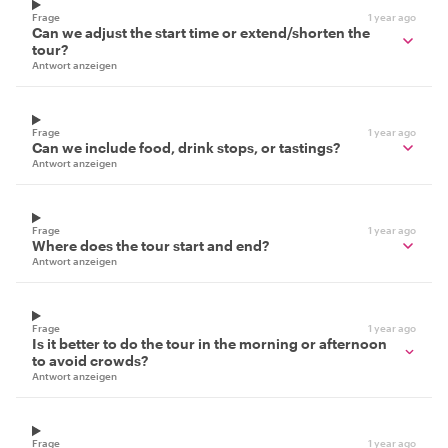
Frage
1 year ago
Can we adjust the start time or extend/shorten the
tour?
Antwort anzeigen
Frage
1 year ago
Can we include food, drink stops, or tastings?
Antwort anzeigen
Frage
1 year ago
Where does the tour start and end?
Antwort anzeigen
Frage
1 year ago
Is it better to do the tour in the morning or afternoon
to avoid crowds?
Antwort anzeigen
Frage
1 year ago