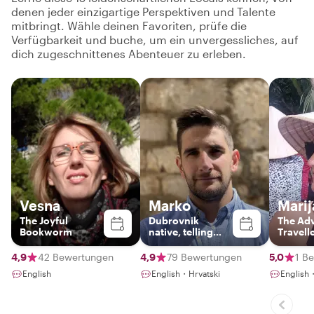
denen jeder einzigartige Perspektiven und Talente
mitbringt. Wähle deinen Favoriten, prüfe die
Verfügbarkeit und buche, um ein unvergessliches, auf
dich zugeschnittenes Abenteuer zu erleben.
Vesna
Marko
Marij
The Joyful
Dubrovnik
The Ad
Bookworm
native, telling
Travell
stories of the city
4,9
42 Bewertungen
4,9
79 Bewertungen
5,0
1 B
English
English・Hrvatski
English