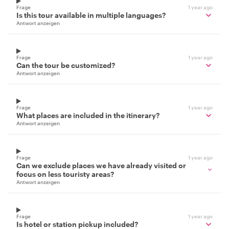
Frage
1 year ago
Is this tour available in multiple languages?
Antwort anzeigen
Frage
1 year ago
Can the tour be customized?
Antwort anzeigen
Frage
1 year ago
What places are included in the itinerary?
Antwort anzeigen
Frage
1 year ago
Can we exclude places we have already visited or
focus on less touristy areas?
Antwort anzeigen
Frage
1 year ago
Is hotel or station pickup included?