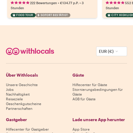
•
•
222 Bewertungen
€134.77
p.P.
3
552 
Stunden
Stunden
FOOD TOUR
SOFORT BESTÄTIGT
CITY HIGHLIG
EUR (€)
Über Withlocals
Gäste
Unsere Geschichte
Hilfecenter für Gäste
Jobs
Stornierungsbedingungen für
Nachhaltigkeit
Gäste
Reiseziele
AGB für Gäste
Geschenkgutscheine
Partnerschaften
Gastgeber
Lade unsere App herunter
Hilfecenter für Gastgeber
App Store