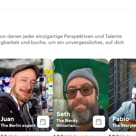
von denen jeder einzigartige Perspektiven und Talente
fügbarkeit und buche, um ein unvergessliches, auf dich
Seth
Juan
Pablo
The Nerdy
The Berlin expert
Historian
The Storyte
(redundant?)