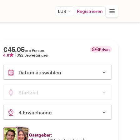
EUR
Registrieren
€45.05
Privat
pro Person
4,8
1092 Bewertungen
Datum auswählen
Startzeit
4 Erwachsene
Gastgeber: