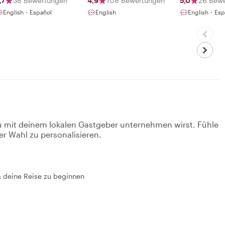
,7
38 Bewertungen
4,9
108 Bewertungen
5,0
26 Bew
English・Español
English
English・Esp
u mit deinem lokalen Gastgeber unternehmen wirst. Fühle
er Wahl zu personalisieren.
um deine Reise zu beginnen