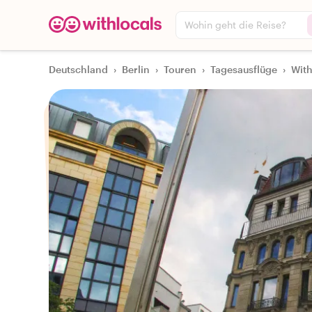
Wohin geht die Reise?
Deutschland
›
Berlin
›
Touren
›
Tagesausflüge
›
With