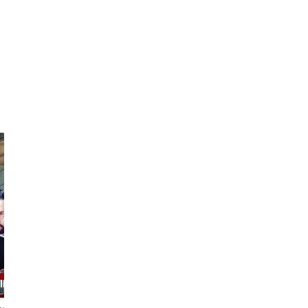
Lee
Sara
The global
The Forever
ller
Berliner
Archaeologist