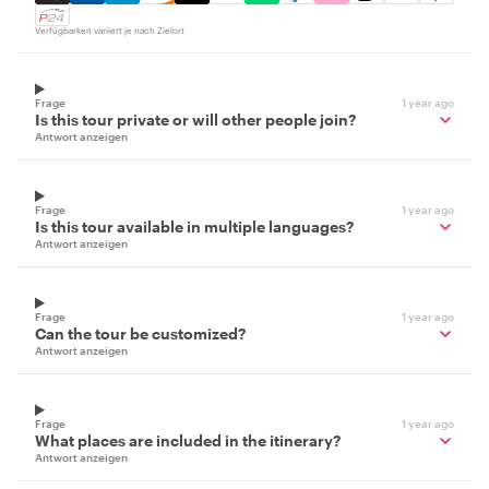
Verfügbarkeit variiert je nach Zielort
Frage
1 year ago
Is this tour private or will other people join?
Antwort anzeigen
Frage
1 year ago
Is this tour available in multiple languages?
Antwort anzeigen
Frage
1 year ago
Can the tour be customized?
Antwort anzeigen
Frage
1 year ago
What places are included in the itinerary?
Antwort anzeigen