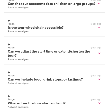
Can the tour accommodate children or large groups?
Antwort anzeigen
Frage
1 year ago
Is the tour wheelchair accessible?
Antwort anzeigen
Frage
1 year ago
Can we adjust the start time or extend/shorten the
tour?
Antwort anzeigen
Frage
1 year ago
Can we include food, drink stops, or tastings?
Antwort anzeigen
Frage
1 year ago
Where does the tour start and end?
Antwort anzeigen