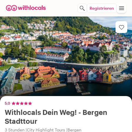
Registrieren
5,0
Withlocals Dein Weg! - Bergen
Stadttour
3 Stunden
City Highlight Tours
Bergen