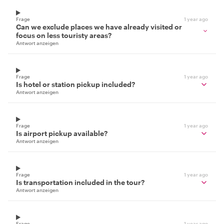
Frage
1 year ago
Can we exclude places we have already visited or
focus on less touristy areas?
Antwort anzeigen
Frage
1 year ago
Is hotel or station pickup included?
Antwort anzeigen
Frage
1 year ago
Is airport pickup available?
Antwort anzeigen
Frage
1 year ago
Is transportation included in the tour?
Antwort anzeigen
Frage
1 year ago