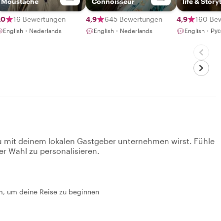
Moustache
Connoisseur
life & Story
,0
16 Bewertungen
4,9
645 Bewertungen
4,9
160 Be
English・Nederlands
English・Nederlands
English・Рус
u mit deinem lokalen Gastgeber unternehmen wirst. Fühle
er Wahl zu personalisieren.
am, um deine Reise zu beginnen