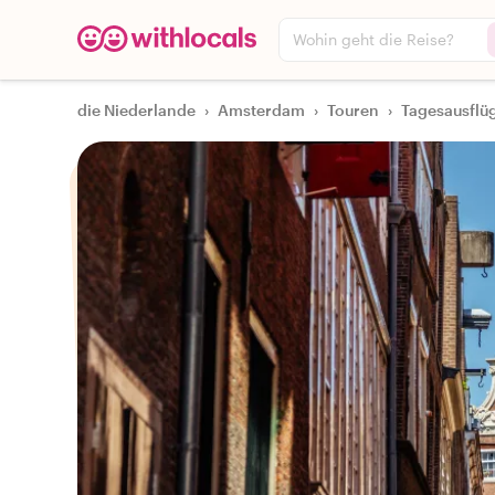
Wohin geht die Reise?
die Niederlande
›
Amsterdam
›
Touren
›
Tagesausflü