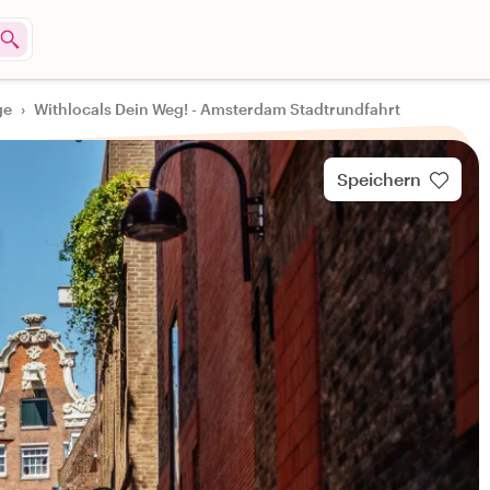
ge
›
Withlocals Dein Weg! - Amsterdam Stadtrundfahrt
Speichern