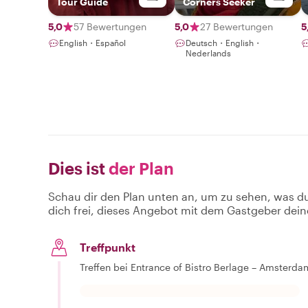
Tour Guide
Corners Seeker
5,0
57 Bewertungen
5,0
27 Bewertungen
5
English・Español
Deutsch・English・
Nederlands
Dies ist
der Plan
Schau dir den Plan unten an, um zu sehen, was d
dich frei, dieses Angebot mit dem Gastgeber dein
Treffpunkt
Treffen bei Entrance of Bistro Berlage – Amsterd