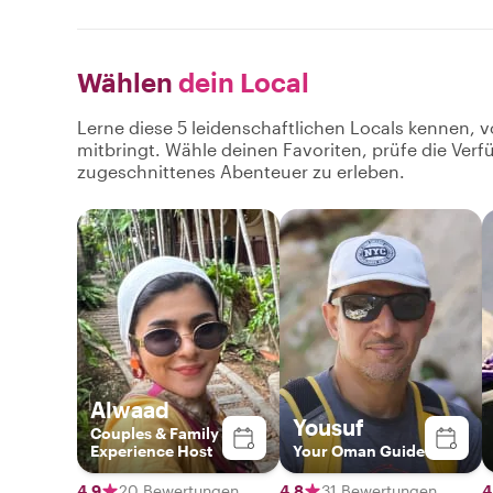
Wählen
dein Local
Lerne diese 5 leidenschaftlichen Locals kennen, v
mitbringt. Wähle deinen Favoriten, prüfe die Ver
zugeschnittenes Abenteuer zu erleben.
Alwaad
Yousuf
Couples & Family
Experience Host
Your Oman Guide
4,9
20 Bewertungen
4,8
31 Bewertungen
4