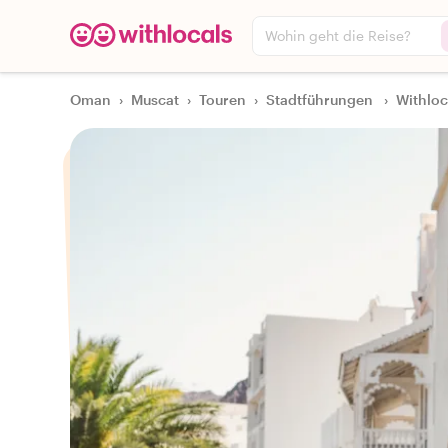
Wohin geht die Reise?
Oman
›
Muscat
›
Touren
›
Stadtführungen
›
Withloc