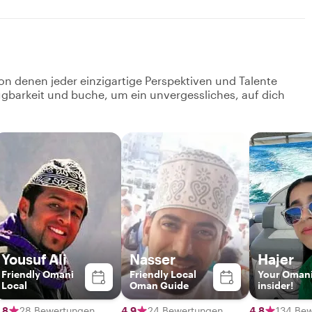
on denen jeder einzigartige Perspektiven und Talente
fügbarkeit und buche, um ein unvergessliches, auf dich
Yousuf Ali
Nasser
Hajer
Friendly Omani
Friendly Local
Your Oman
Local
Oman Guide
insider!
,8
28 Bewertungen
4,9
24 Bewertungen
4,8
134 Be