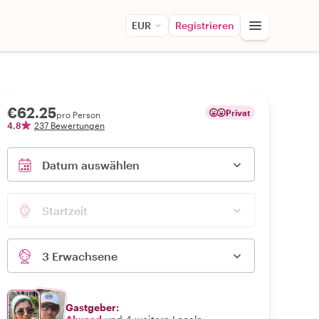
EUR
Registrieren
€62.25
Privat
pro Person
4,8
237 Bewertungen
Datum auswählen
Startzeit
3 Erwachsene
Gastgeber: