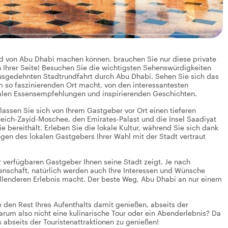
ld von Abu Dhabi machen können, brauchen Sie nur diese private
 Ihrer Seite! Besuchen Sie die wichtigsten Sehenswürdigkeiten
ausgedehnten Stadtrundfahrt durch Abu Dhabi. Sehen Sie sich das
 so faszinierenden Ort macht, von den interessantesten
kalen Essensempfehlungen und inspirierenden Geschichten.
assen Sie sich von Ihrem Gastgeber vor Ort einen tieferen
cheich-Zayid-Moschee, den Emirates-Palast und die Insel Saadiyat
ie bereithält. Erleben Sie die lokale Kultur, während Sie sich dank
en des lokalen Gastgebers Ihrer Wahl mit der Stadt vertraut
er verfügbaren Gastgeber Ihnen seine Stadt zeigt. Je nach
denschaft, natürlich werden auch Ihre Interessen und Wünsche
üllenderen Erlebnis macht. Der beste Weg, Abu Dhabi an nur einem
den Rest Ihres Aufenthalts damit genießen, abseits der
arum also nicht eine kulinarische Tour oder ein Abenderlebnis? Da
s abseits der Touristenattraktionen zu genießen!