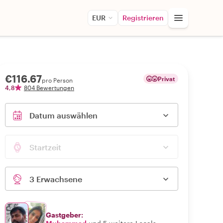
EUR
Registrieren
€116.67
Privat
pro Person
4,8
804 Bewertungen
Datum auswählen
Startzeit
3 Erwachsene
Gastgeber: