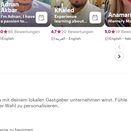
Adnan
Akbar
Khaled
Anamar
I'm Adnan, I have
Experience
a passion to
learning about
Memory Ma
present my
Abu Dhabi’s
unique
landmarks,
,0
66 Bewertungen
4,7
20 Bewertungen
5,0
19 Bewe
experience in my
culture and
English
العربية・English
English・Ita
country. I was
restaurants
born and grew
up in the United
Arab Emirates. I
started tour
guiding driven by
the passion to
have my guests
experience and
understand the
unique Emirati
heritage, life, and
local culture.
u mit deinem lokalen Gastgeber unternehmen wirst. Fühle
However, I
always like to
er Wahl zu personalisieren.
share special
details about the
local lifestyle,
culture, and
specific
Reise zu beginnen