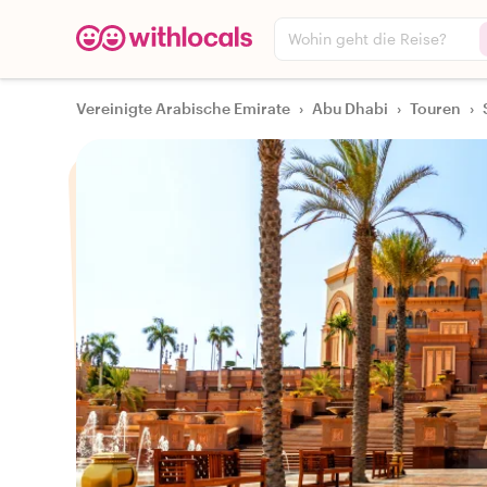
Wohin geht die Reise?
Vereinigte Arabische Emirate
›
Abu Dhabi
›
Touren
›