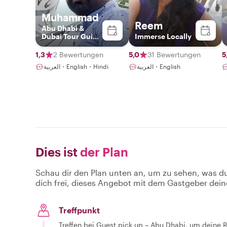
Muhammad
Reem
Abu Dhabi &
Dubai Tour Guide
Immerse Locally
Service
1,3
2 Bewertungen
5,0
31 Bewertungen
5
العربية・English
العربية・English・Hindi
Dies ist
der Plan
Schau dir den Plan unten an, um zu sehen, was d
dich frei, dieses Angebot mit dem Gastgeber dein
Treffpunkt
Treffen bei Guest pick up – Abu Dhabi, um deine 