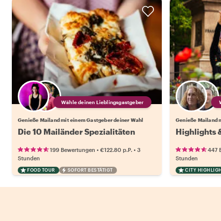
Wähle deinen Lieblingsgastgeber
Genieße Mailand mit einem Gastgeber deiner Wahl
Genieße Mailand 
Die 10 Mailänder Spezialitäten
Highlights 
•
•
199 Bewertungen
€122.80
p.P.
3
447 
Stunden
Stunden
FOOD TOUR
SOFORT BESTÄTIGT
CITY HIGHLIG