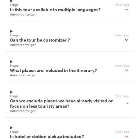
Frage
1 year ago
Is this tour available in multiple languages?
Antwort anzeigen
Frage
1 year ago
Can the tour be customized?
Antwort anzeigen
Frage
1 year ago
What places are included in the itinerary?
Antwort anzeigen
Frage
1 year ago
Can we exclude places we have already visited or
focus on less touristy areas?
Antwort anzeigen
Frage
1 year ago
Is hotel or station pickup included?