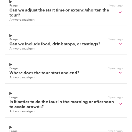
Frage
1 year ago
Can we adjust the start time or extend/shorten the
tour?
Antwort anzeigen
Frage
1 year ago
Can we include food, drink stops, or tastings?
Antwort anzeigen
Frage
1 year ago
Where does the tour start and end?
Antwort anzeigen
Frage
1 year ago
Is it better to do the tour in the morning or afternoon
to avoid crowds?
Antwort anzeigen
Frage
1 year ago