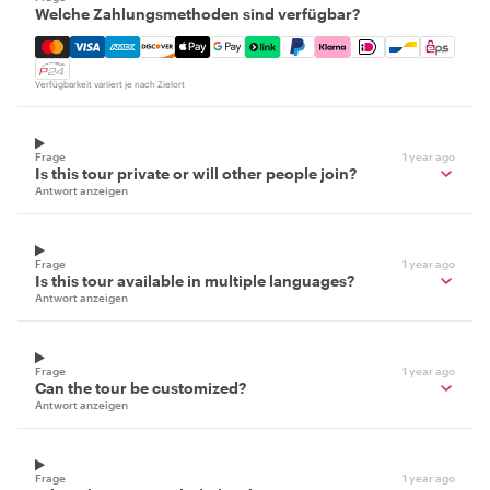
Welche Zahlungsmethoden sind verfügbar?
Mastercard, Visa, Amex, Discover, Apple Pay, Google Pay
Verfügbarkeit variiert je nach Zielort
Frage
1 year ago
Is this tour private or will other people join?
Antwort anzeigen
Frage
1 year ago
Is this tour available in multiple languages?
Antwort anzeigen
Frage
1 year ago
Can the tour be customized?
Antwort anzeigen
Frage
1 year ago