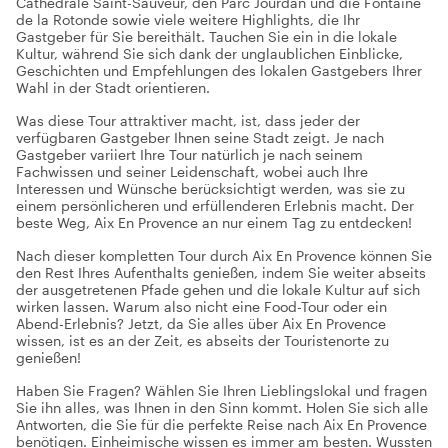
Cathédrale Saint-Sauveur, den Parc Jourdan und die Fontaine
de la Rotonde sowie viele weitere Highlights, die Ihr
Gastgeber für Sie bereithält. Tauchen Sie ein in die lokale
Kultur, während Sie sich dank der unglaublichen Einblicke,
Geschichten und Empfehlungen des lokalen Gastgebers Ihrer
Wahl in der Stadt orientieren.
Was diese Tour attraktiver macht, ist, dass jeder der
verfügbaren Gastgeber Ihnen seine Stadt zeigt. Je nach
Gastgeber variiert Ihre Tour natürlich je nach seinem
Fachwissen und seiner Leidenschaft, wobei auch Ihre
Interessen und Wünsche berücksichtigt werden, was sie zu
einem persönlicheren und erfüllenderen Erlebnis macht. Der
beste Weg, Aix En Provence an nur einem Tag zu entdecken!
Nach dieser kompletten Tour durch Aix En Provence können Sie
den Rest Ihres Aufenthalts genießen, indem Sie weiter abseits
der ausgetretenen Pfade gehen und die lokale Kultur auf sich
wirken lassen. Warum also nicht eine Food-Tour oder ein
Abend-Erlebnis? Jetzt, da Sie alles über Aix En Provence
wissen, ist es an der Zeit, es abseits der Touristenorte zu
genießen!
Haben Sie Fragen? Wählen Sie Ihren Lieblingslokal und fragen
Sie ihn alles, was Ihnen in den Sinn kommt. Holen Sie sich alle
Antworten, die Sie für die perfekte Reise nach Aix En Provence
benötigen. Einheimische wissen es immer am besten. Wussten