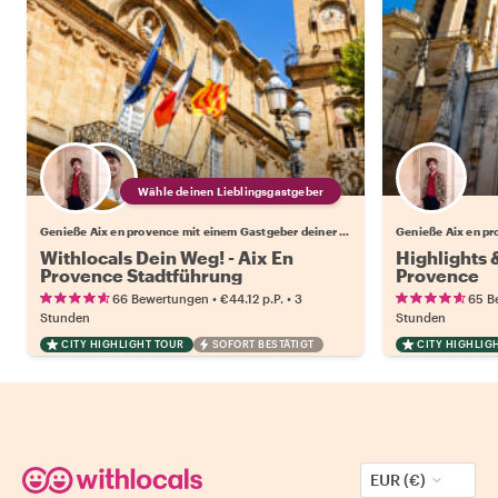
Wähle deinen Lieblingsgastgeber
Genieße Aix en provence mit einem Gastgeber deiner Wahl
Genieße Aix en pr
Withlocals Dein Weg! - Aix En
Highlights 
Provence Stadtführung
Provence
•
•
66 Bewertungen
€44.12
p.P.
3
65 B
Stunden
Stunden
CITY HIGHLIGHT TOUR
SOFORT BESTÄTIGT
CITY HIGHLIG
EUR (€)