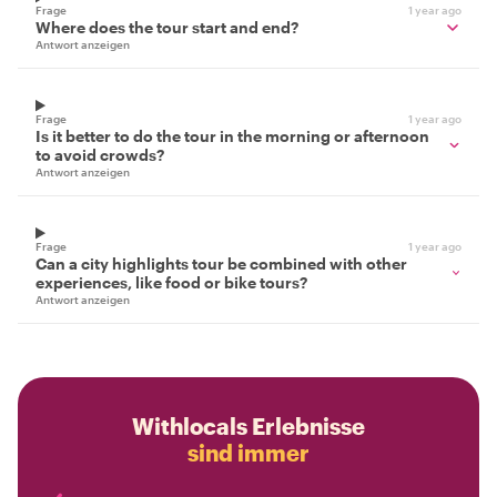
Frage
1 year ago
Where does the tour start and end?
Antwort anzeigen
Frage
1 year ago
Is it better to do the tour in the morning or afternoon
to avoid crowds?
Antwort anzeigen
Frage
1 year ago
Can a city highlights tour be combined with other
experiences, like food or bike tours?
Antwort anzeigen
Withlocals Erlebnisse
sind immer