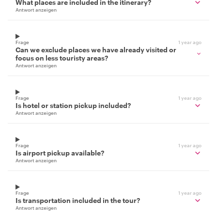
What places are included in the itinerary?
Antwort anzeigen
Frage
1 year ago
Can we exclude places we have already visited or
focus on less touristy areas?
Antwort anzeigen
Frage
1 year ago
Is hotel or station pickup included?
Antwort anzeigen
Frage
1 year ago
Is airport pickup available?
Antwort anzeigen
Frage
1 year ago
Is transportation included in the tour?
Antwort anzeigen