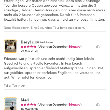
Erfahrungen. Wir hatten den Eindruck, dass eine 2-stündige
Tour die bessere Option gewesen wäre… wir hatten die 3-
stündige „Hidden Gems“-Tour gebucht, aber diese nach etwas
mehr als 2 Stunden abgebrochen. Da wir für 6 Personen
bezahlt hatten, fanden wir, dass wir viel zu viel bezahlt hatten.
Nette Reiseleiterin. Eine 2-stündige Tour hätte ausgereicht.
Deryl
🇺🇸
United States
(Über den Gastgeber
Edouard
)
22 Mai 2026
Edouard war pünktlich und sehr sachkundig über lokale
Geschichte und aktuelle Favoriten. In Frankreich
aufgewachsen, sprach er fließend Muttersprache. In den USA
ausgebildet, sprach er perfektes Englisch und verstand uns
gut. Wir empfehlen diese Tour.
Toller Tag in Aix
Meri
(Über den Gastgeber
Edouard
)
16 Mai 2026