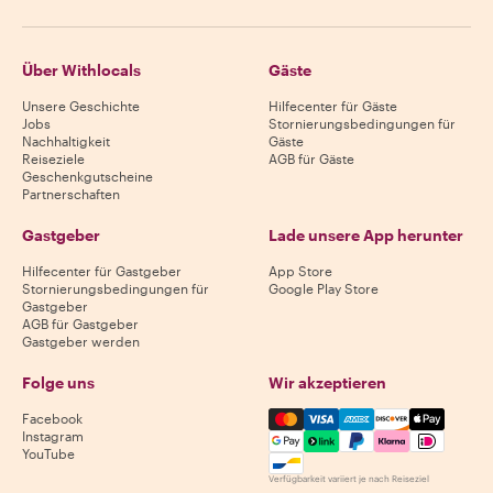
Über Withlocals
Gäste
Unsere Geschichte
Hilfecenter für Gäste
Jobs
Stornierungsbedingungen für
Nachhaltigkeit
Gäste
Reiseziele
AGB für Gäste
Geschenkgutscheine
Partnerschaften
Gastgeber
Lade unsere App herunter
Hilfecenter für Gastgeber
App Store
Stornierungsbedingungen für
Google Play Store
Gastgeber
AGB für Gastgeber
Gastgeber werden
Folge uns
Wir akzeptieren
Mastercard, Visa, Amex, Di
Facebook
Instagram
YouTube
Verfügbarkeit variiert je nach Reiseziel