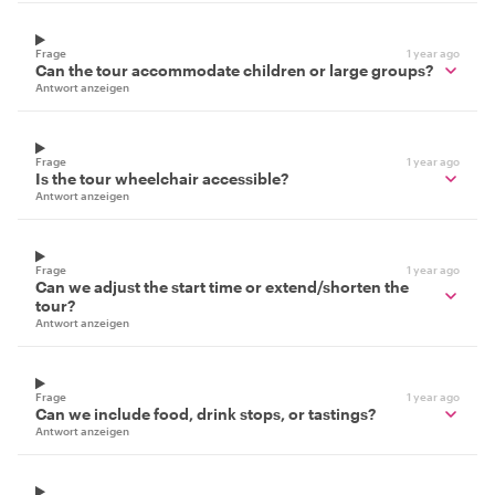
Frage
1 year ago
Can the tour accommodate children or large groups?
Antwort anzeigen
Frage
1 year ago
Is the tour wheelchair accessible?
Antwort anzeigen
Frage
1 year ago
Can we adjust the start time or extend/shorten the
tour?
Antwort anzeigen
Frage
1 year ago
Can we include food, drink stops, or tastings?
Antwort anzeigen