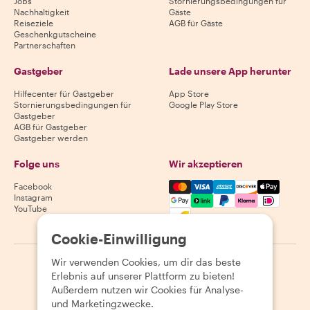
Jobs
Stornierungsbedingungen für
Nachhaltigkeit
Gäste
Reiseziele
AGB für Gäste
Geschenkgutscheine
Partnerschaften
Gastgeber
Lade unsere App herunter
Hilfecenter für Gastgeber
App Store
Stornierungsbedingungen für
Google Play Store
Gastgeber
AGB für Gastgeber
Gastgeber werden
Folge uns
Wir akzeptieren
Mastercard, Visa, Amex, Di
Facebook
Instagram
YouTube
Verfügbarkeit variiert je nach Reiseziel
Cookie-Einwilligung
Wir verwenden Cookies, um dir das beste
©
2026
Withlocals.com
|
Datenschutzerklärung
|
Cookies
|
Erlebnis auf unserer Plattform zu bieten!
Seitenübersicht
Außerdem nutzen wir Cookies für Analyse-
und Marketingzwecke.