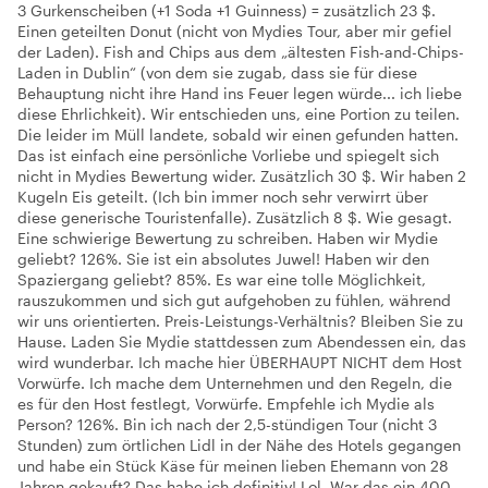
3 Gurkenscheiben (+1 Soda +1 Guinness) = zusätzlich 23 $.
Einen geteilten Donut (nicht von Mydies Tour, aber mir gefiel
der Laden). Fish and Chips aus dem „ältesten Fish-and-Chips-
Laden in Dublin“ (von dem sie zugab, dass sie für diese
Behauptung nicht ihre Hand ins Feuer legen würde... ich liebe
diese Ehrlichkeit). Wir entschieden uns, eine Portion zu teilen.
Die leider im Müll landete, sobald wir einen gefunden hatten.
Das ist einfach eine persönliche Vorliebe und spiegelt sich
nicht in Mydies Bewertung wider. Zusätzlich 30 $. Wir haben 2
Kugeln Eis geteilt. (Ich bin immer noch sehr verwirrt über
diese generische Touristenfalle). Zusätzlich 8 $. Wie gesagt.
Eine schwierige Bewertung zu schreiben. Haben wir Mydie
geliebt? 126%. Sie ist ein absolutes Juwel! Haben wir den
Spaziergang geliebt? 85%. Es war eine tolle Möglichkeit,
rauszukommen und sich gut aufgehoben zu fühlen, während
wir uns orientierten. Preis-Leistungs-Verhältnis? Bleiben Sie zu
Hause. Laden Sie Mydie stattdessen zum Abendessen ein, das
wird wunderbar. Ich mache hier ÜBERHAUPT NICHT dem Host
Vorwürfe. Ich mache dem Unternehmen und den Regeln, die
es für den Host festlegt, Vorwürfe. Empfehle ich Mydie als
Person? 126%. Bin ich nach der 2,5-stündigen Tour (nicht 3
Stunden) zum örtlichen Lidl in der Nähe des Hotels gegangen
und habe ein Stück Käse für meinen lieben Ehemann von 28
Jahren gekauft? Das habe ich definitiv! Lol. War das ein 400-