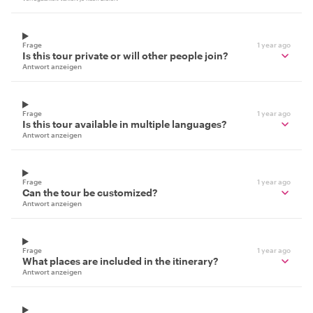
Frage
1 year ago
Is this tour private or will other people join?
Antwort anzeigen
Frage
1 year ago
Is this tour available in multiple languages?
Antwort anzeigen
Frage
1 year ago
Can the tour be customized?
Antwort anzeigen
Frage
1 year ago
What places are included in the itinerary?
Antwort anzeigen