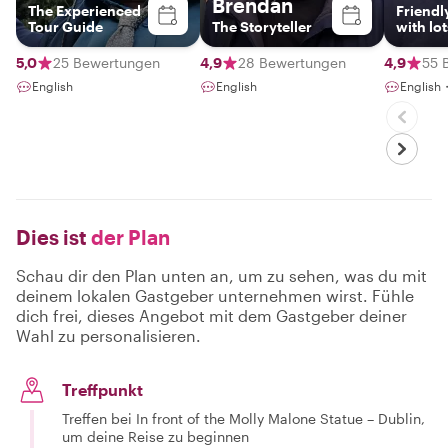
Brendan
The Experienced
Friendl
Tour Guide
The Storyteller
with lot
fascina
stories 
5,0
25 Bewertungen
4,9
28 Bewertungen
4,9
55 
literat
English
English
English
history
Dies ist
der Plan
Schau dir den Plan unten an, um zu sehen, was du mit
deinem lokalen Gastgeber unternehmen wirst. Fühle
dich frei, dieses Angebot mit dem Gastgeber deiner
Wahl zu personalisieren.
Treffpunkt
Treffen bei In front of the Molly Malone Statue – Dublin,
um deine Reise zu beginnen