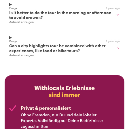
Frage
1 year ago
Is it better to do the tour in the morning or afternoon
to avoid crowds?
Antwort anzeigen
Frage
1 year ago
Can a city highlights tour be combined with other
experiences, like food or bike tours?
Antwort anzeigen
Withlocals Erlebnisse
sind immer
Privat & personalisiert
Ohne Fremden, nur Du und dein lokaler
Experte. Vollständig auf Deine Bedürfnisse
zugeschnitten