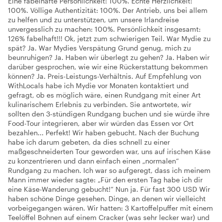
Eine fabelhafte Persönlichkeit: 100%. Echte Herzlichkeit:
100%. Völlige Authentizität: 100%. Der Antrieb, uns bei allem
zu helfen und zu unterstützen, um unsere Irlandreise
unvergesslich zu machen: 100%. Persönlichkeit insgesamt:
126% fabelhaft!!! Ok, jetzt zum schwierigen Teil. War Mydie zu
spät? Ja. War Mydies Verspätung Grund genug, mich zu
beunruhigen? Ja. Haben wir überlegt zu gehen? Ja. Haben wir
darüber gesprochen, wie wir eine Rückerstattung bekommen
können? Ja. Preis-Leistungs-Verhältnis. Auf Empfehlung von
WithLocals habe ich Mydie vor Monaten kontaktiert und
gefragt, ob es möglich wäre, einen Rundgang mit einer Art
kulinarischem Erlebnis zu verbinden. Sie antwortete, wir
sollten den 3-stündigen Rundgang buchen und sie würde ihre
Food-Tour integrieren, aber wir würden das Essen vor Ort
bezahlen... Perfekt! Wir haben gebucht. Nach der Buchung
habe ich darum gebeten, da dies schnell zu einer
maßgeschneiderten Tour geworden war, uns auf irischen Käse
zu konzentrieren und dann einfach einen „normalen“
Rundgang zu machen. Ich war so aufgeregt, dass ich meinem
Mann immer wieder sagte: „Für den ersten Tag habe ich dir
eine Käse-Wanderung gebucht!“ Nun ja. Für fast 300 USD Wir
haben schöne Dinge gesehen. Dinge, an denen wir vielleicht
vorbeigegangen wären. Wir hatten: 3 Kartoffelpuffer mit einem
Teelöffel Bohnen auf einem Cracker (was sehr lecker war) und