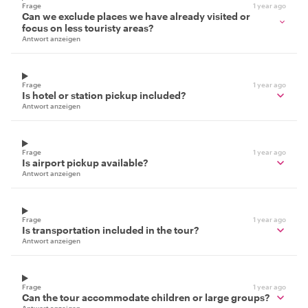
Frage
1 year ago
Can we exclude places we have already visited or
focus on less touristy areas?
Antwort anzeigen
Frage
1 year ago
Is hotel or station pickup included?
Antwort anzeigen
Frage
1 year ago
Is airport pickup available?
Antwort anzeigen
Frage
1 year ago
Is transportation included in the tour?
Antwort anzeigen
Frage
1 year ago
Can the tour accommodate children or large groups?