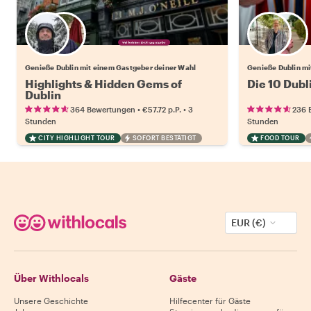
Wähle deinen Lieblingsgastgeber
Genieße Dublin mit einem Gastgeber deiner Wahl
Genieße Dublin mi
Highlights & Hidden Gems of
Die 10 Dubl
Dublin
•
•
364 Bewertungen
€57.72
p.P.
3
236 
Stunden
Stunden
CITY HIGHLIGHT TOUR
SOFORT BESTÄTIGT
FOOD TOUR
EUR (€)
Über Withlocals
Gäste
Unsere Geschichte
Hilfecenter für Gäste