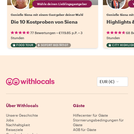
Wähle deinen Lieblingsgastgeber
Genieße Siena mit einem Gastgeber deiner Wahl
Genieße Siena mit
Die 10 Kostproben von Siena
Highlights 
•
•
77 Bewertungen
€119.85
p.P.
3
68 B
Stunden
Stunden
FOOD TOUR
SOFORT BESTÄTIGT
CITY HIGHLIG
EUR (€)
Über Withlocals
Gäste
Unsere Geschichte
Hilfecenter für Gäste
Jobs
Stornierungsbedingungen für
Nachhaltigkeit
Gäste
Reiseziele
AGB für Gäste