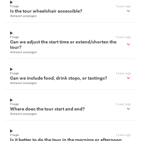
Frage
1 year ago
Is the tour wheelchair accessible?
Antwort anzeigen
Frage
1 year ago
Can we adjust the start time or extend/shorten the
tour?
Antwort anzeigen
Frage
1 year ago
Can we include food, drink stops, or tastings?
Antwort anzeigen
Frage
1 year ago
Where does the tour start and end?
Antwort anzeigen
Frage
1 year ago
Is it better to do the tour in the morning or afternoon