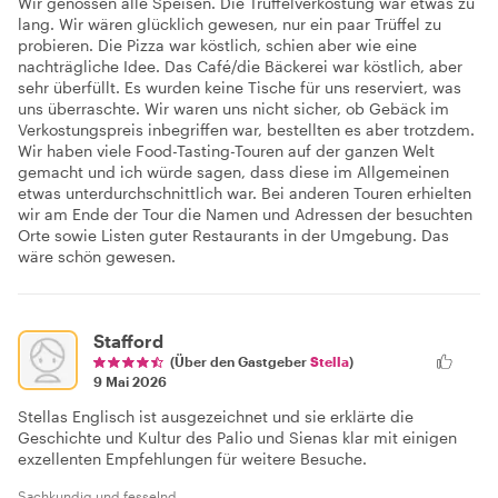
Wir genossen alle Speisen. Die Trüffelverkostung war etwas zu
lang. Wir wären glücklich gewesen, nur ein paar Trüffel zu
probieren. Die Pizza war köstlich, schien aber wie eine
nachträgliche Idee. Das Café/die Bäckerei war köstlich, aber
sehr überfüllt. Es wurden keine Tische für uns reserviert, was
uns überraschte. Wir waren uns nicht sicher, ob Gebäck im
Verkostungspreis inbegriffen war, bestellten es aber trotzdem.
Wir haben viele Food-Tasting-Touren auf der ganzen Welt
gemacht und ich würde sagen, dass diese im Allgemeinen
etwas unterdurchschnittlich war. Bei anderen Touren erhielten
wir am Ende der Tour die Namen und Adressen der besuchten
Orte sowie Listen guter Restaurants in der Umgebung. Das
wäre schön gewesen.
Stafford
(Über den Gastgeber
Stella
)
9 Mai 2026
Stellas Englisch ist ausgezeichnet und sie erklärte die
Geschichte und Kultur des Palio und Sienas klar mit einigen
exzellenten Empfehlungen für weitere Besuche.
Sachkundig und fesselnd