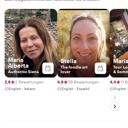
Maria
Stella
Maria
Alberta
The foodie art
Tour Lo
Authentic Siena
lover
& Somm
2,8
2 Bewertungen
4,9
59 Bewertungen
4,4
11 
English・Italiano
English・Español
English