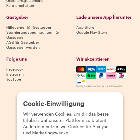
Geschenkgutscheine
Partnerschaften
Gastgeber
Lade unsere App herunter
Hilfecenter für Gastgeber
App Store
Stornierungsbedingungen für
Google Play Store
Gastgeber
AGB für Gastgeber
Gastgeber werden
Folge uns
Wir akzeptieren
Mastercard, Visa, Amex, Di
Facebook
Instagram
YouTube
Verfügbarkeit variiert je nach Reiseziel
Cookie-Einwilligung
©
2026
Withlocals.com
|
Datenschutzerklärung
|
Cookies
|
Seitenübersicht
Wir verwenden Cookies, um dir das beste
Erlebnis auf unserer Plattform zu bieten!
Außerdem nutzen wir Cookies für Analyse-
und Marketingzwecke.