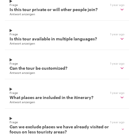
Frage
1 year ago
Is this tour private or will other people join?
Antwort anzeigen
Frage
1 year ago
Is this tour available in multiple languages?
Antwort anzeigen
Frage
1 year ago
Can the tour be customized?
Antwort anzeigen
Frage
1 year ago
What places are included in the itinerary?
Antwort anzeigen
Frage
1 year ago
Can we exclude places we have already visited or
focus on less touristy areas?