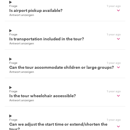
Frage
1 year ago
Is airport pickup available?
Antwort anzeigen
Frage
1 year ago
Is transportation included in the tour?
Antwort anzeigen
Frage
1 year ago
Can the tour accommodate children or large groups?
Antwort anzeigen
Frage
1 year ago
Is the tour wheelchair accessible?
Antwort anzeigen
Frage
1 year ago
Can we adjust the start time or extend/shorten the
tour?