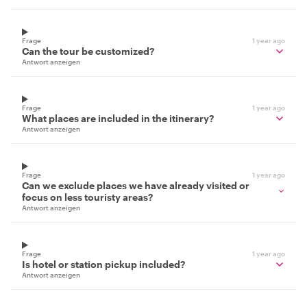
Frage
1 year ago
Can the tour be customized?
Antwort anzeigen
Frage
1 year ago
What places are included in the itinerary?
Antwort anzeigen
Frage
1 year ago
Can we exclude places we have already visited or
focus on less touristy areas?
Antwort anzeigen
Frage
1 year ago
Is hotel or station pickup included?
Antwort anzeigen