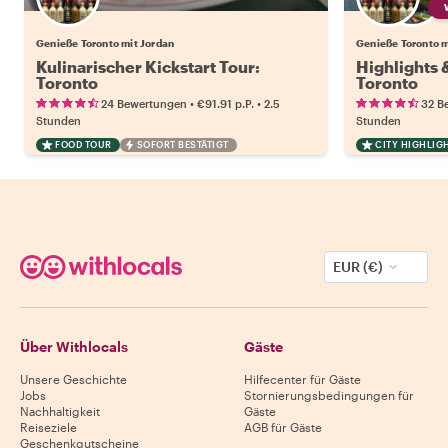
Genieße Toronto mit Jordan
Genieße Toronto m
Kulinarischer Kickstart Tour:
Highlights
Toronto
Toronto
•
•
24 Bewertungen
€91.91
p.P.
2.5
32 B
Stunden
Stunden
FOOD TOUR
SOFORT BESTÄTIGT
CITY HIGHLIG
EUR (€)
Über Withlocals
Gäste
Unsere Geschichte
Hilfecenter für Gäste
Jobs
Stornierungsbedingungen für
Nachhaltigkeit
Gäste
Reiseziele
AGB für Gäste
Geschenkgutscheine