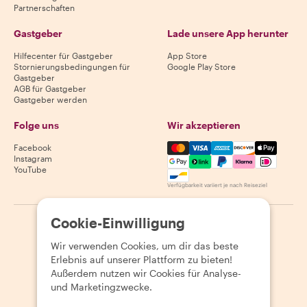
Partnerschaften
Gastgeber
Lade unsere App herunter
Hilfecenter für Gastgeber
App Store
Stornierungsbedingungen für
Google Play Store
Gastgeber
AGB für Gastgeber
Gastgeber werden
Folge uns
Wir akzeptieren
Mastercard, Visa, Amex, Di
Facebook
Instagram
YouTube
Verfügbarkeit variiert je nach Reiseziel
Cookie-Einwilligung
©
2026
Withlocals.com
|
Datenschutzerklärung
|
Cookies
|
Seitenübersicht
Wir verwenden Cookies, um dir das beste
Erlebnis auf unserer Plattform zu bieten!
Außerdem nutzen wir Cookies für Analyse-
und Marketingzwecke.