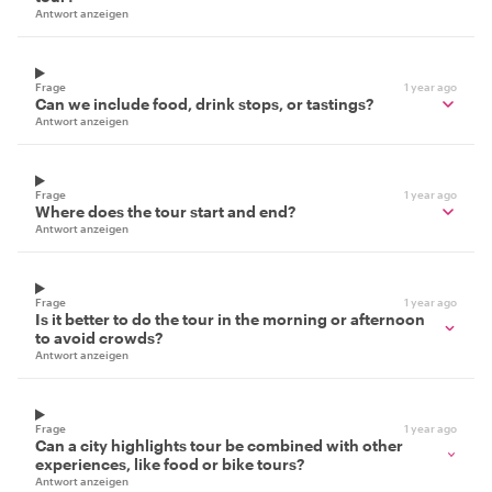
Antwort anzeigen
Frage
1 year ago
Can we include food, drink stops, or tastings?
Antwort anzeigen
Frage
1 year ago
Where does the tour start and end?
Antwort anzeigen
Frage
1 year ago
Is it better to do the tour in the morning or afternoon
to avoid crowds?
Antwort anzeigen
Frage
1 year ago
Can a city highlights tour be combined with other
experiences, like food or bike tours?
Antwort anzeigen