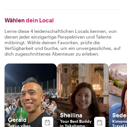
Wählen
dein Local
Lerne diese 4 leidenschaftlichen Locals kennen, von
denen jeder einzigartige Perspektiven und Talente
mitbringt. Wähle deinen Favoriten, prüfe die
Verfügbarkeit und buche, um ein unvergessliches, auf
dich zugeschnittenes Abenteuer zu erleben.
Sheilina
Sede
Gerald
Your Best Buddy
Kimono
Tokyo vibes
in Yokohama
Travel 