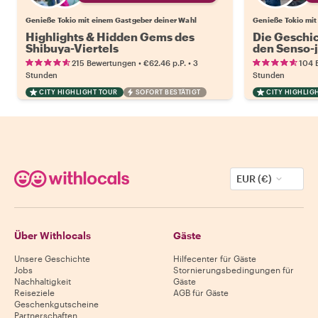
Genieße Tokio mit einem Gastgeber deiner Wahl
Genieße Tokio mit
Highlights & Hidden Gems des
Die Geschic
Shibuya-Viertels
den Senso-j
Asakusa-Vie
•
•
215 Bewertungen
€62.46
p.P.
3
104 
Stunden
Stunden
CITY HIGHLIGHT TOUR
SOFORT BESTÄTIGT
CITY HIGHLIG
EUR (€)
Über Withlocals
Gäste
Unsere Geschichte
Hilfecenter für Gäste
Jobs
Stornierungsbedingungen für
Nachhaltigkeit
Gäste
Reiseziele
AGB für Gäste
Geschenkgutscheine
Partnerschaften