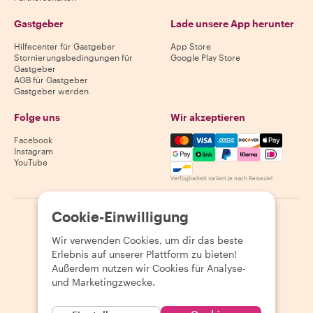
Gastgeber
Lade unsere App herunter
Hilfecenter für Gastgeber
App Store
Stornierungsbedingungen für
Google Play Store
Gastgeber
AGB für Gastgeber
Gastgeber werden
Folge uns
Wir akzeptieren
Mastercard, Visa, Amex, Di
Facebook
Instagram
YouTube
Verfügbarkeit variiert je nach Reiseziel
Cookie-Einwilligung
©
2026
Withlocals.com
|
Datenschutzerklärung
|
Cookies
|
Seitenübersicht
Wir verwenden Cookies, um dir das beste
Erlebnis auf unserer Plattform zu bieten!
Außerdem nutzen wir Cookies für Analyse-
und Marketingzwecke.