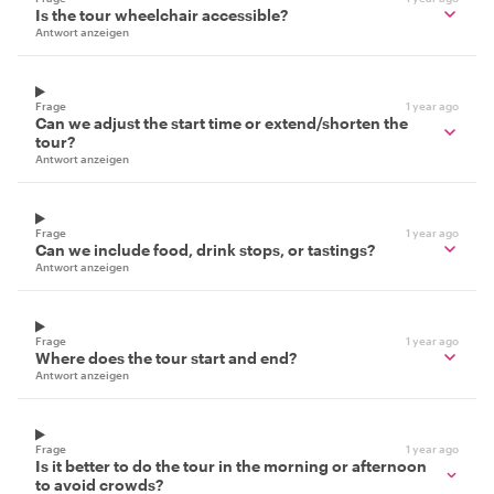
Is the tour wheelchair accessible?
Antwort anzeigen
Frage
1 year ago
Can we adjust the start time or extend/shorten the
tour?
Antwort anzeigen
Frage
1 year ago
Can we include food, drink stops, or tastings?
Antwort anzeigen
Frage
1 year ago
Where does the tour start and end?
Antwort anzeigen
Frage
1 year ago
Is it better to do the tour in the morning or afternoon
to avoid crowds?