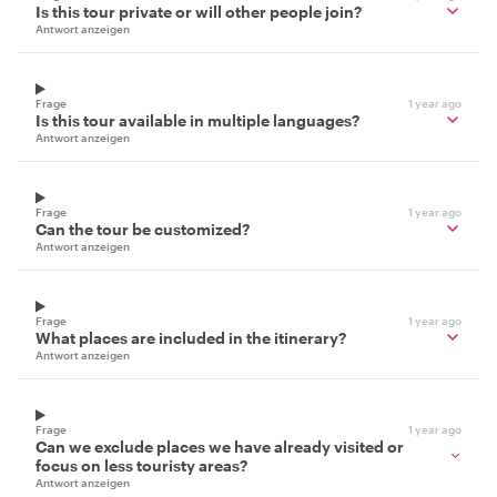
Is this tour private or will other people join?
Antwort anzeigen
Frage
1 year ago
Is this tour available in multiple languages?
Antwort anzeigen
Frage
1 year ago
Can the tour be customized?
Antwort anzeigen
Frage
1 year ago
What places are included in the itinerary?
Antwort anzeigen
Frage
1 year ago
Can we exclude places we have already visited or
focus on less touristy areas?
Antwort anzeigen