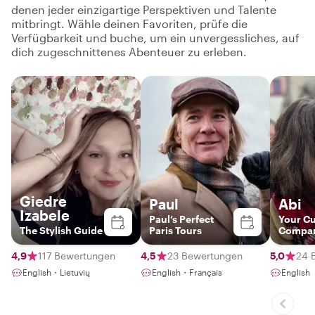
denen jeder einzigartige Perspektiven und Talente
mitbringt. Wähle deinen Favoriten, prüfe die
Verfügbarkeit und buche, um ein unvergessliches, auf
dich zugeschnittenes Abenteuer zu erleben.
Giedre
Paul
Abi
Izabele
Paul’s Perfect
Your Cu
The Stylish Guide
Paris Tours
Compa
4,9
117 Bewertungen
4,5
23 Bewertungen
5,0
24 
English・Lietuvių
English・Français
English