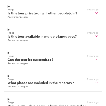
Frage
1 year ago
Is this tour private or will other people join?
Antwort anzeigen
Frage
1 year ago
Is this tour available in multiple languages?
Antwort anzeigen
Frage
1 year ago
Can the tour be customized?
Antwort anzeigen
Frage
1 year ago
What places are included in the itinerary?
Antwort anzeigen
Frage
1 year ago
Can we exclude places we have already visited or