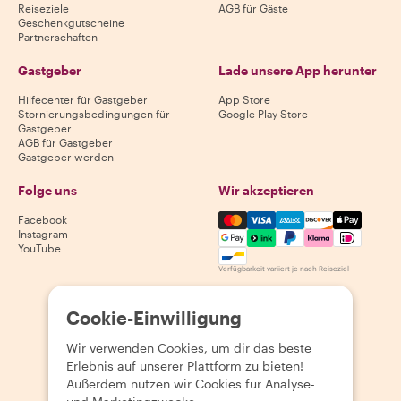
Reiseziele
AGB für Gäste
Geschenkgutscheine
Partnerschaften
Gastgeber
Lade unsere App herunter
Hilfecenter für Gastgeber
App Store
Stornierungsbedingungen für
Google Play Store
Gastgeber
AGB für Gastgeber
Gastgeber werden
Folge uns
Wir akzeptieren
Mastercard, Visa, Amex, Di
Facebook
Instagram
YouTube
Verfügbarkeit variiert je nach Reiseziel
Cookie-Einwilligung
©
2026
Withlocals.com
|
Datenschutzerklärung
|
Cookies
|
Seitenübersicht
Wir verwenden Cookies, um dir das beste
Erlebnis auf unserer Plattform zu bieten!
Außerdem nutzen wir Cookies für Analyse-