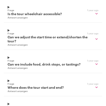
Frage
1 year ago
Is the tour wheelchair accessible?
Antwort anzeigen
Frage
1 year ago
Can we adjust the start time or extend/shorten the
tour?
Antwort anzeigen
Frage
1 year ago
Can we include food, drink stops, or tastings?
Antwort anzeigen
Frage
1 year ago
Where does the tour start and end?
Antwort anzeigen