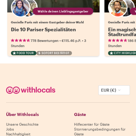
Wähle deinen Lieblingsgastgeber
Genieße Paris mit einem Gastgeber deiner Wahl
Genieße Paris mit
Die 10 Pariser Spezialitäten
Ein magisch
Stadtrundfa
•
•
778 Bewertungen
€115.46
p.P.
3
186 
Stunden
Stunden
FOOD TOUR
SOFORT BESTÄTIGT
CITY HIGHLIG
EUR (€)
Über Withlocals
Gäste
Unsere Geschichte
Hilfecenter für Gäste
Jobs
Stornierungsbedingungen für
Nachhaltigkeit
Gäste