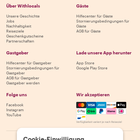
Über Withlocals
Gäste
Unsere Geschichte
Hilfecenter für Gäste
Jobs
Stornierungsbedingungen für
Nachhaltigkeit
Gäste
Reiseziele
AGB für Gäste
Geschenkgutscheine
Partnerschaften
Gastgeber
Lade unsere App herunter
Hilfecenter für Gastgeber
App Store
Stornierungsbedingungen für
Google Play Store
Gastgeber
AGB für Gastgeber
Gastgeber werden
Folge uns
Wir akzeptieren
Mastercard, Visa, Amex, Di
Facebook
Instagram
YouTube
Verfügbarkeit variiert je nach Reiseziel
Cookie-Einwilligung