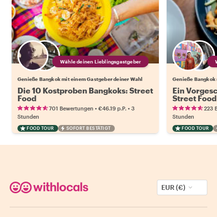
Wähle deinen Lieblingsgastgeber
Genieße Bangkok mit einem Gastgeber deiner Wahl
Genieße Bangkok 
Die 10 Kostproben Bangkoks: Street
Ein Vorges
Food
Street Food
•
•
701 Bewertungen
€46.19
p.P.
3
223 
Stunden
Stunden
FOOD TOUR
SOFORT BESTÄTIGT
FOOD TOUR
EUR (€)