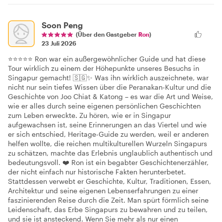
Soon Peng
(Über den Gastgeber
Ron
)
23 Juli 2026
⭐⭐⭐⭐⭐ Ron war ein außergewöhnlicher Guide und hat diese
Tour wirklich zu einem der Höhepunkte unseres Besuchs in
Singapur gemacht! 🇸🇬✨ Was ihn wirklich auszeichnete, war
nicht nur sein tiefes Wissen über die Peranakan-Kultur und die
Geschichte von Joo Chiat & Katong – es war die Art und Weise,
wie er alles durch seine eigenen persönlichen Geschichten
zum Leben erweckte. Zu hören, wie er in Singapur
aufgewachsen ist, seine Erinnerungen an das Viertel und wie
er sich entschied, Heritage-Guide zu werden, weil er anderen
helfen wollte, die reichen multikulturellen Wurzeln Singapurs
zu schätzen, machte das Erlebnis unglaublich authentisch und
bedeutungsvoll. ❤️ Ron ist ein begabter Geschichtenerzähler,
der nicht einfach nur historische Fakten herunterbetet.
Stattdessen verwebt er Geschichte, Kultur, Traditionen, Essen,
Architektur und seine eigenen Lebenserfahrungen zu einer
faszinierenden Reise durch die Zeit. Man spürt förmlich seine
Leidenschaft, das Erbe Singapurs zu bewahren und zu teilen,
und sie ist ansteckend. Wenn Sie mehr als nur einen