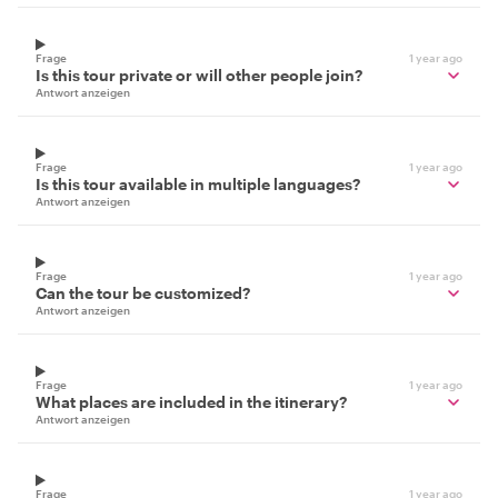
Frage
1 year ago
Is this tour private or will other people join?
Antwort anzeigen
Frage
1 year ago
Is this tour available in multiple languages?
Antwort anzeigen
Frage
1 year ago
Can the tour be customized?
Antwort anzeigen
Frage
1 year ago
What places are included in the itinerary?
Antwort anzeigen
Frage
1 year ago