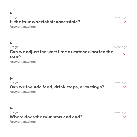
Frage
1 year ago
Is the tour wheelchair accessible?
Antwort anzeigen
Frage
1 year ago
Can we adjust the start time or extend/shorten the
tour?
Antwort anzeigen
Frage
1 year ago
Can we include food, drink stops, or tastings?
Antwort anzeigen
Frage
1 year ago
Where does the tour start and end?
Antwort anzeigen