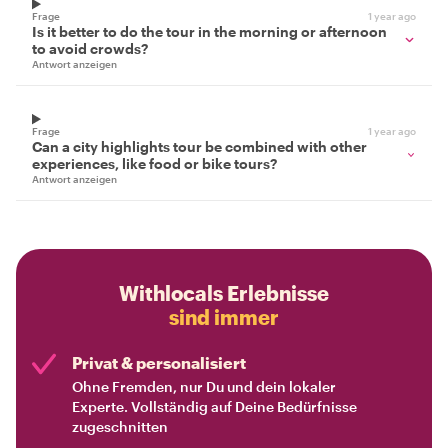
Frage
1 year ago
Is it better to do the tour in the morning or afternoon
to avoid crowds?
Antwort anzeigen
Frage
1 year ago
Can a city highlights tour be combined with other
experiences, like food or bike tours?
Antwort anzeigen
Withlocals Erlebnisse
sind immer
Privat & personalisiert
Ohne Fremden, nur Du und dein lokaler
Experte. Vollständig auf Deine Bedürfnisse
zugeschnitten