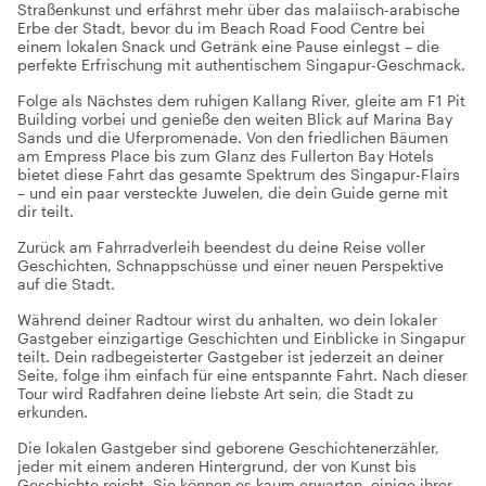
Straßenkunst und erfährst mehr über das malaiisch-arabische
Erbe der Stadt, bevor du im Beach Road Food Centre bei
einem lokalen Snack und Getränk eine Pause einlegst – die
perfekte Erfrischung mit authentischem Singapur-Geschmack.
Folge als Nächstes dem ruhigen Kallang River, gleite am F1 Pit
Building vorbei und genieße den weiten Blick auf Marina Bay
Sands und die Uferpromenade. Von den friedlichen Bäumen
am Empress Place bis zum Glanz des Fullerton Bay Hotels
bietet diese Fahrt das gesamte Spektrum des Singapur-Flairs
– und ein paar versteckte Juwelen, die dein Guide gerne mit
dir teilt.
Zurück am Fahrradverleih beendest du deine Reise voller
Geschichten, Schnappschüsse und einer neuen Perspektive
auf die Stadt.
Während deiner Radtour wirst du anhalten, wo dein lokaler
Gastgeber einzigartige Geschichten und Einblicke in Singapur
teilt. Dein radbegeisterter Gastgeber ist jederzeit an deiner
Seite, folge ihm einfach für eine entspannte Fahrt. Nach dieser
Tour wird Radfahren deine liebste Art sein, die Stadt zu
erkunden.
Die lokalen Gastgeber sind geborene Geschichtenerzähler,
jeder mit einem anderen Hintergrund, der von Kunst bis
Geschichte reicht. Sie können es kaum erwarten, einige ihrer