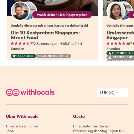
Wähle deinen Lieblingsgastgeber
Genieße Singapur mit einem Gastgeber deiner Wahl
Genieße Singapur 
Die 10 Kostproben Singapurs:
Umfassende
Street Food
Singapur
•
•
772 Bewertungen
€65.11
p.P.
3
467 
Stunden
Stunden
CITY HIGHLIG
FOOD TOUR
SOFORT BESTÄTIGT
ÖFFENTLICHE
SOFORT BESTÄT
EUR (€)
Über Withlocals
Gäste
Unsere Geschichte
Hilfecenter für Gäste
Jobs
Stornierungsbedingungen für