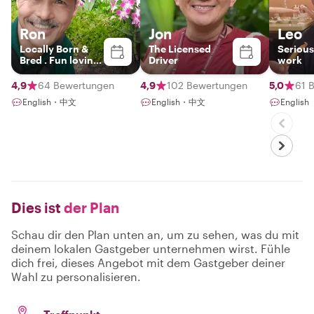
Ron
Jon
Leo
Locally Born &
The Licensed
Serious
Bred . Fun loving
Driver
work
host!
4,9
64 Bewertungen
4,9
102 Bewertungen
5,0
61 
English・中文
English・中文
English
Dies ist
der Plan
Schau dir den Plan unten an, um zu sehen, was du mit
deinem lokalen Gastgeber unternehmen wirst. Fühle
dich frei, dieses Angebot mit dem Gastgeber deiner
Wahl zu personalisieren.