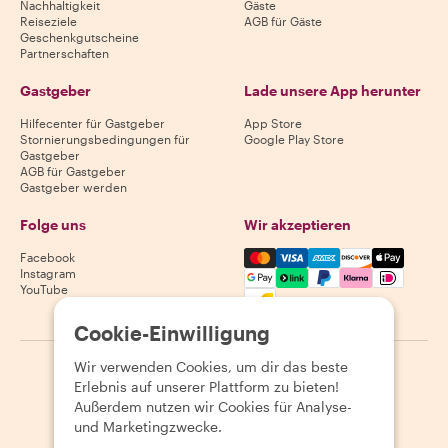
Nachhaltigkeit
Gäste
Reiseziele
AGB für Gäste
Geschenkgutscheine
Partnerschaften
Gastgeber
Lade unsere App herunter
Hilfecenter für Gastgeber
App Store
Stornierungsbedingungen für
Google Play Store
Gastgeber
AGB für Gastgeber
Gastgeber werden
Folge uns
Wir akzeptieren
Mastercard, Visa, Amex, Di
Facebook
Instagram
YouTube
Verfügbarkeit variiert je nach Reiseziel
Cookie-Einwilligung
Wir verwenden Cookies, um dir das beste
©
2026
Withlocals.com
|
Datenschutzerklärung
|
Cookies
|
Erlebnis auf unserer Plattform zu bieten!
Seitenübersicht
Außerdem nutzen wir Cookies für Analyse-
und Marketingzwecke.