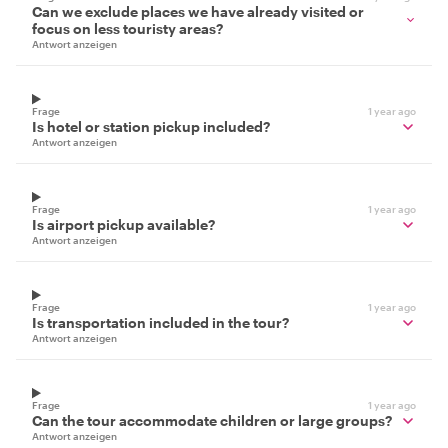
Can we exclude places we have already visited or
focus on less touristy areas?
Antwort anzeigen
Frage
1 year ago
Is hotel or station pickup included?
Antwort anzeigen
Frage
1 year ago
Is airport pickup available?
Antwort anzeigen
Frage
1 year ago
Is transportation included in the tour?
Antwort anzeigen
Frage
1 year ago
Can the tour accommodate children or large groups?
Antwort anzeigen