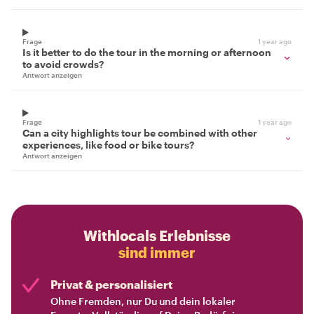
Frage
1 year ago
Is it better to do the tour in the morning or afternoon
to avoid crowds?
Antwort anzeigen
Frage
1 year ago
Can a city highlights tour be combined with other
experiences, like food or bike tours?
Antwort anzeigen
Withlocals Erlebnisse
sind immer
Privat & personalisiert
Ohne Fremden, nur Du und dein lokaler