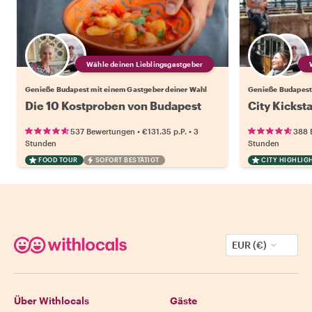
Wähle deinen Lieblingsgastgeber
Genieße Budapest mit einem Gastgeber deiner Wahl
Genieße Budapest
Die 10 Kostproben von Budapest
City Kickst
•
•
537 Bewertungen
€131.35
p.P.
3
388 
Stunden
Stunden
FOOD TOUR
SOFORT BESTÄTIGT
CITY HIGHLIG
EUR (€)
Über Withlocals
Gäste