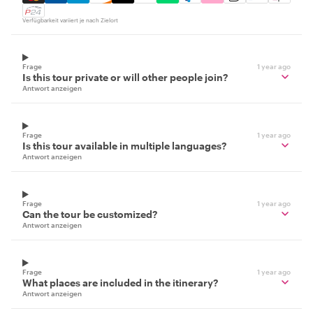
Verfügbarkeit variiert je nach Zielort
Frage
1 year ago
Is this tour private or will other people join?
Antwort anzeigen
Frage
1 year ago
Is this tour available in multiple languages?
Antwort anzeigen
Frage
1 year ago
Can the tour be customized?
Antwort anzeigen
Frage
1 year ago
What places are included in the itinerary?
Antwort anzeigen