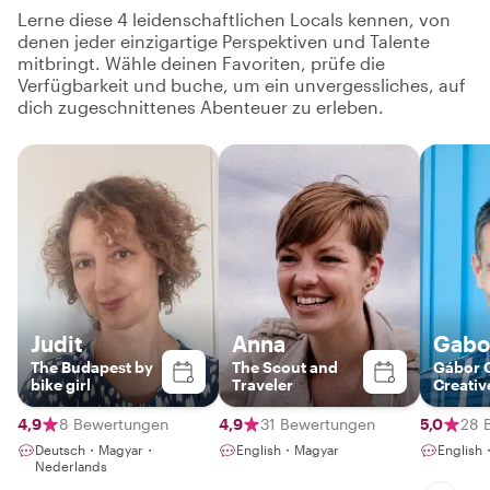
Lerne diese 4 leidenschaftlichen Locals kennen, von
denen jeder einzigartige Perspektiven und Talente
mitbringt. Wähle deinen Favoriten, prüfe die
Verfügbarkeit und buche, um ein unvergessliches, auf
dich zugeschnittenes Abenteuer zu erleben.
Judit
Anna
Gabo
The Budapest by
The Scout and
Gábor Gábor The
bike girl
Traveler
Creativ
Photog
Guide
4,9
8 Bewertungen
4,9
31 Bewertungen
5,0
28 
Deutsch・Magyar・
English・Magyar
English
Nederlands