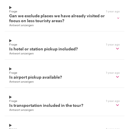
Frage
1 year ago
Can we exclude places we have already visited or
focus on less touristy areas?
Antwort anzeigen
Frage
1 year ago
Is hotel or station pickup included?
Antwort anzeigen
Frage
1 year ago
Is airport pickup available?
Antwort anzeigen
Frage
1 year ago
Is transportation included in the tour?
Antwort anzeigen
Frage
1 year ago