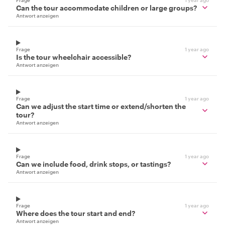
Can the tour accommodate children or large groups?
Antwort anzeigen
Frage
1 year ago
Is the tour wheelchair accessible?
Antwort anzeigen
Frage
1 year ago
Can we adjust the start time or extend/shorten the
tour?
Antwort anzeigen
Frage
1 year ago
Can we include food, drink stops, or tastings?
Antwort anzeigen
Frage
1 year ago
Where does the tour start and end?
Antwort anzeigen