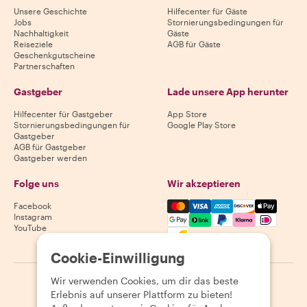
Unsere Geschichte
Hilfecenter für Gäste
Jobs
Stornierungsbedingungen für
Nachhaltigkeit
Gäste
Reiseziele
AGB für Gäste
Geschenkgutscheine
Partnerschaften
Gastgeber
Lade unsere App herunter
Hilfecenter für Gastgeber
App Store
Stornierungsbedingungen für
Google Play Store
Gastgeber
AGB für Gastgeber
Gastgeber werden
Folge uns
Wir akzeptieren
Mastercard, Visa, Amex, Di
Facebook
Instagram
YouTube
Verfügbarkeit variiert je nach Reiseziel
Cookie-Einwilligung
Wir verwenden Cookies, um dir das beste
©
2026
Withlocals.com
|
Datenschutzerklärung
|
Cookies
|
Erlebnis auf unserer Plattform zu bieten!
Seitenübersicht