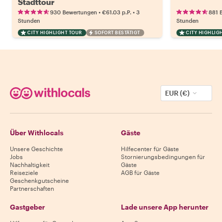
Stadttour
•
•
930 Bewertungen
€61.03
p.P.
3
881 
Stunden
Stunden
CITY HIGHLIGHT TOUR
SOFORT BESTÄTIGT
CITY HIGHLIG
EUR (€)
Über Withlocals
Gäste
Unsere Geschichte
Hilfecenter für Gäste
Jobs
Stornierungsbedingungen für
Nachhaltigkeit
Gäste
Reiseziele
AGB für Gäste
Geschenkgutscheine
Partnerschaften
Gastgeber
Lade unsere App herunter