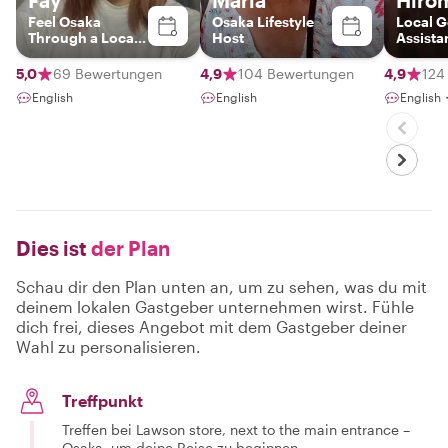
Fay
Maria
Hiro
Feel Osaka
Osaka Lifestyle
Local 
Through a Local’s
Host
Assista
Eyes
5,0
69 Bewertungen
4,9
104 Bewertungen
4,9
124
English
English
Engli
Dies ist
der Plan
Schau dir den Plan unten an, um zu sehen, was du mit
deinem lokalen Gastgeber unternehmen wirst. Fühle
dich frei, dieses Angebot mit dem Gastgeber deiner
Wahl zu personalisieren.
Treffpunkt
Treffen bei Lawson store, next to the main entrance –
Osaka, um deine Reise zu beginnen