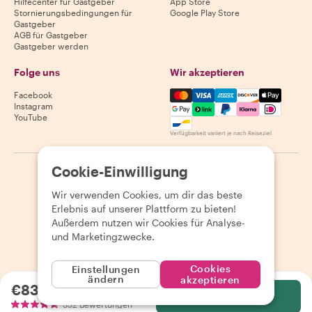
Hilfecenter für Gastgeber
App Store
Stornierungsbedingungen für
Google Play Store
Gastgeber
AGB für Gastgeber
Gastgeber werden
Folge uns
Wir akzeptieren
Mastercard, Visa, Amex, Di
Facebook
Instagram
YouTube
Verfügbarkeit variiert je nach Reiseziel
Cookie-Einwilligung
©
2026
Withlocals.com
|
Datenschutzerklärung
|
Cookies
|
Seitenübersicht
Wir verwenden Cookies, um dir das beste
Erlebnis auf unserer Plattform zu bieten!
Außerdem nutzen wir Cookies für Analyse-
und Marketingzwecke.
Cookies
Einstellungen
ändern
akzeptieren
€83.09
pro Person
Wählen
352 Bewertungen