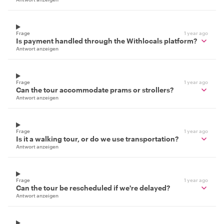
Frage
1 year ago
Is payment handled through the Withlocals platform?
Antwort anzeigen
Frage
1 year ago
Can the tour accommodate prams or strollers?
Antwort anzeigen
Frage
1 year ago
Is it a walking tour, or do we use transportation?
Antwort anzeigen
Frage
1 year ago
Can the tour be rescheduled if we're delayed?
Antwort anzeigen