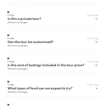
Frage
1 year ago
Is this a private tour?
Antwort anzeigen
Frage
1 year ago
Can the tour be customized?
Antwort anzeigen
Frage
1 year ago
Is the cost of tastings included in the tour price?
Antwort anzeigen
Frage
1 year ago
What types of food can we expect to try?
Antwort anzeigen