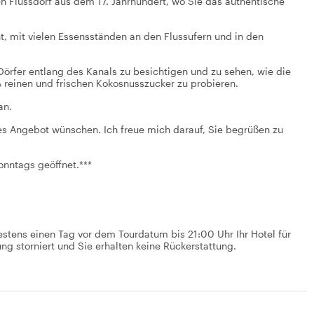
n Flussdorf aus dem 17. Jahrhundert, wo Sie das authentische
nt, mit vielen Essensständen an den Flussufern und in den
Dörfer entlang des Kanals zu besichtigen und zu sehen, wie die
reinen und frischen Kokosnusszucker zu probieren.
an.
tes Angebot wünschen. Ich freue mich darauf, Sie begrüßen zu
onntags geöffnet.***
stens einen Tag vor dem Tourdatum bis 21:00 Uhr Ihr Hotel für
ng storniert und Sie erhalten keine Rückerstattung.