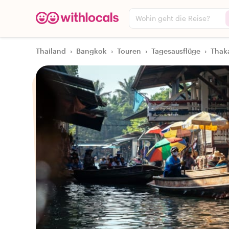
Wohin geht die Reise?
Thailand
›
Bangkok
›
Touren
›
Tagesausflüge
›