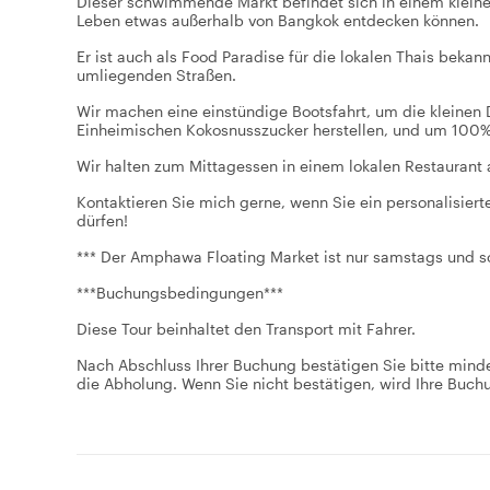
Dieser schwimmende Markt befindet sich in einem kleine
Leben etwas außerhalb von Bangkok entdecken können.
Er ist auch als Food Paradise für die lokalen Thais bekan
umliegenden Straßen.
Wir machen eine einstündige Bootsfahrt, um die kleinen 
Einheimischen Kokosnusszucker herstellen, und um 100% 
Wir halten zum Mittagessen in einem lokalen Restaurant 
Kontaktieren Sie mich gerne, wenn Sie ein personalisier
dürfen!
*** Der Amphawa Floating Market ist nur samstags und s
***Buchungsbedingungen***
Diese Tour beinhaltet den Transport mit Fahrer.
Nach Abschluss Ihrer Buchung bestätigen Sie bitte minde
die Abholung. Wenn Sie nicht bestätigen, wird Ihre Buchu