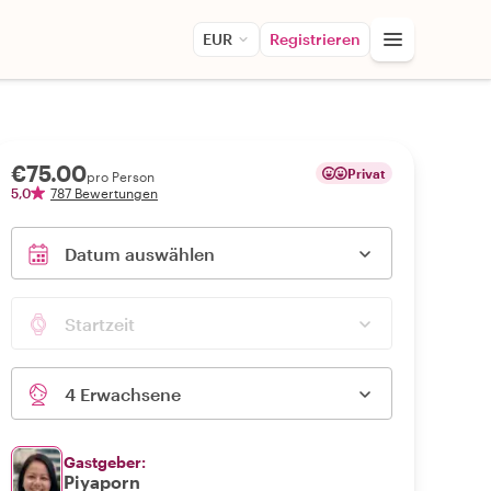
EUR
Registrieren
€75.00
Privat
pro Person
5,0
787 Bewertungen
Datum auswählen
Startzeit
4 Erwachsene
Gastgeber:
Piyaporn