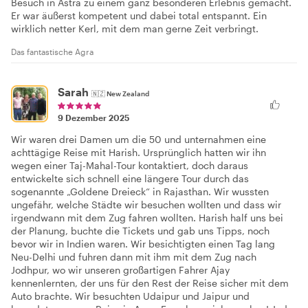
Besuch in Astra zu einem ganz besonderen Erlebnis gemacht.
Er war äußerst kompetent und dabei total entspannt. Ein
wirklich netter Kerl, mit dem man gerne Zeit verbringt.
Das fantastische Agra
Sarah
🇳🇿
New Zealand
9 Dezember 2025
Wir waren drei Damen um die 50 und unternahmen eine
achttägige Reise mit Harish. Ursprünglich hatten wir ihn
wegen einer Taj-Mahal-Tour kontaktiert, doch daraus
entwickelte sich schnell eine längere Tour durch das
sogenannte „Goldene Dreieck“ in Rajasthan. Wir wussten
ungefähr, welche Städte wir besuchen wollten und dass wir
irgendwann mit dem Zug fahren wollten. Harish half uns bei
der Planung, buchte die Tickets und gab uns Tipps, noch
bevor wir in Indien waren. Wir besichtigten einen Tag lang
Neu-Delhi und fuhren dann mit ihm mit dem Zug nach
Jodhpur, wo wir unseren großartigen Fahrer Ajay
kennenlernten, der uns für den Rest der Reise sicher mit dem
Auto brachte. Wir besuchten Udaipur und Jaipur und