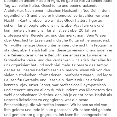
beendeten unsere Reise in Agra. Es gab so viel zu sehen! Jeder
Tag war voller Kultur, Geschichte und beeindruckender
Architektur. Nach einer indischen Hochzeit in Neu-Delhi (dem
eigentlichen Grund unserer Indienreise) verbrachten wir eine
Nacht in Ranthambour, wo wir das Glück hatten, Tiger zu
sehen. Harish begleitete uns nicht, aber Ajay fuhr uns und
kümmerte sich um uns. Harish ist seit über 20 Jahren
professioneller Reiseleiter, und das merkt man. Sein Wissen
über Geschichte, Essen und indische Kultur ist herausragend.
Wir wollten einige Dinge unternehmen, die nicht im Programm
standen, aber Harish half uns, diese zu verwirklichen, indem er
die Reiseroute an unsere Bedürfnisse anpasste. Es war eine
fantastische Reise, und das verdanken wir Harish, der alles für
uns organisiert hat und noch viel mehr. Er passte das Tempo
der Reise unseren Bedürfnissen an, merkte, wenn wir von den
vielen historischen Informationen überfordert waren, und legte
Pausen für Getränke und Essen ein, damit wir uns erholen
konnten. Ajay, unser Fahrer, war professionell, sympathisch
und steuerte uns vor allem durch Hunderte von Kilometern des
wohl chaotischsten Verkehrs, den ich je erlebt habe. Harish als
unseren Reiseleiter zu engagieren, war die beste
Entscheidung, die wir treffen konnten. Wir haben so viel von
ihm gelernt und jede Minute genossen. Wir haben viel gelacht
und gemeinsam gut gegessen. Ich kann ihn uneingeschränkt