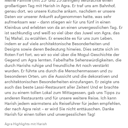
Meine Familie (mit 23- und 25-Jährigen) verbrachte einen
großartigen Tag mit Harish in Agra. Er traf uns am Bahnhof,
genau dort, wo unsere Kutsche ankam, nachdem er unsere
Daten vor unserer Ankunft aufgenommen hatte, was sehr
aufmerksam war – dann stiegen wir für uns fünf in einen
Kleinbus und erlebten von da an einen unvergesslichen Tag. Er
ist sachkundig und weiß so viel über das Juwel von Agra, das
Taj Mahal, zu erzählen. Er erweckte es für uns zum Leben,
indem er auf viele architektonische Besonderheiten und
Designs sowie deren Bedeutung hinwies. Dies setzte sich im
Roten Fort fort, wo wir so viel über die Mogul-Geschichte der
Gegend um Agra lernten. Fabelhafte Sehenswürdigkeiten, die
durch Harishs ruhige und freundliche Art noch verstärkt
wurden. Er führte uns durch die Menschenmassen und zu
besonderen Orten, um die Aussicht und die dekorativen und
architektonischen Besonderheiten einzufangen. Er zeigte uns
auch das beste Lassi-Restaurant aller Zeiten! Und er brachte
uns zu einem tollen Lokal zum Mittagessen, gab uns Tipps zu
anderen Restaurants und für unsere weitere Reise. Ich kann
Harish jedem wärmstens als Reiseführer für jeden empfehlen,
der nach Agra reist – er wird Sie nicht enttäuschen. Danke
Harish für einen tollen und unvergesslichen Tag!
Agra Highlights mit Harish