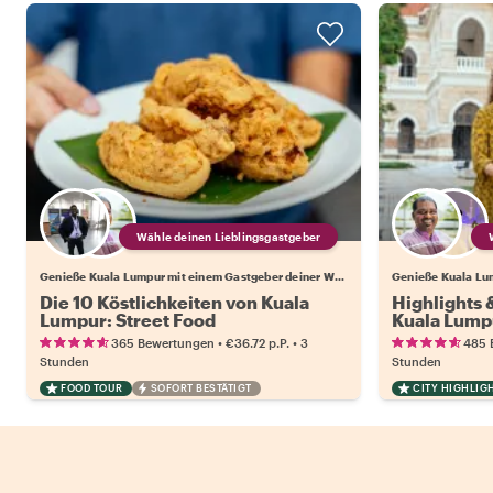
Wähle deinen Lieblingsgastgeber
Genieße Kuala Lumpur mit einem Gastgeber deiner Wahl
Die 10 Köstlichkeiten von Kuala
Highlights
Lumpur: Street Food
Kuala Lump
•
•
365 Bewertungen
€36.72
p.P.
3
485 
Stunden
Stunden
FOOD TOUR
SOFORT BESTÄTIGT
CITY HIGHLIG