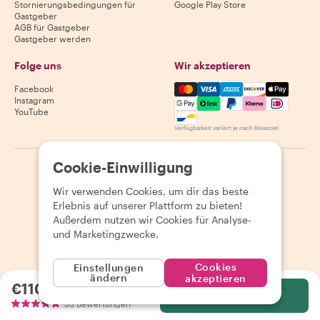
Stornierungsbedingungen für
Google Play Store
Gastgeber
AGB für Gastgeber
Gastgeber werden
Folge uns
Wir akzeptieren
Mastercard, Visa, Amex, Di
Facebook
Instagram
YouTube
Verfügbarkeit variiert je nach Reiseziel
Cookie-Einwilligung
©
2026
Withlocals.com
|
Datenschutzerklärung
|
Cookies
|
Seitenübersicht
Wir verwenden Cookies, um dir das beste
Erlebnis auf unserer Plattform zu bieten!
Außerdem nutzen wir Cookies für Analyse-
und Marketingzwecke.
Cookies
Einstellungen
ändern
akzeptieren
€110.00
pro Person
Wählen
53 Bewertungen