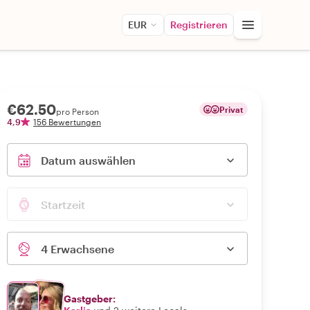
EUR
Registrieren
€62.50
Privat
pro Person
4,9
156 Bewertungen
Datum auswählen
Startzeit
4 Erwachsene
Gastgeber: