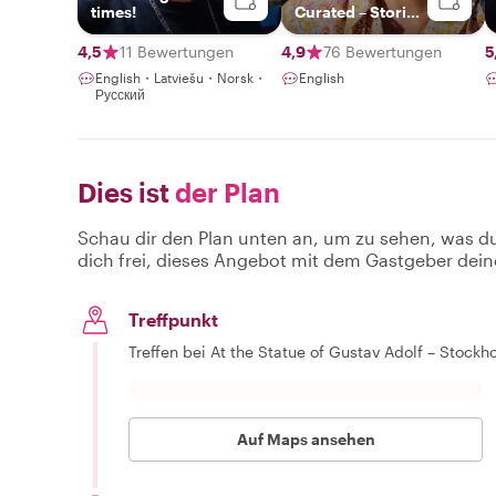
times!
Curated – Stories
& Style with a
Local Expert.
4,5
11 Bewertungen
4,9
76 Bewertungen
5
English・Latviešu・Norsk・
English
Русский
Dies ist
der Plan
Schau dir den Plan unten an, um zu sehen, was d
dich frei, dieses Angebot mit dem Gastgeber dein
Treffpunkt
Treffen bei At the Statue of Gustav Adolf – Stock
Auf Maps ansehen