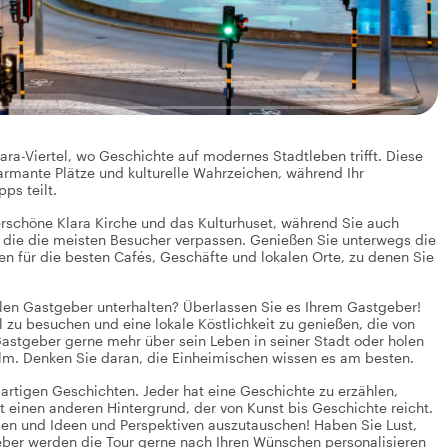
ara-Viertel, wo Geschichte auf modernes Stadtleben trifft. Diese
armante Plätze und kulturelle Wahrzeichen, während Ihr
ps teilt.
erschöne Klara Kirche und das Kulturhuset, während Sie auch
, die die meisten Besucher verpassen. Genießen Sie unterwegs die
 für die besten Cafés, Geschäfte und lokalen Orte, zu denen Sie
alen Gastgeber unterhalten? Überlassen Sie es Ihrem Gastgeber!
l zu besuchen und eine lokale Köstlichkeit zu genießen, die von
astgeber gerne mehr über sein Leben in seiner Stadt oder holen
olm. Denken Sie daran, die Einheimischen wissen es am besten.
igartigen Geschichten. Jeder hat eine Geschichte zu erzählen,
t einen anderen Hintergrund, der von Kunst bis Geschichte reicht.
ilen und Ideen und Perspektiven auszutauschen! Haben Sie Lust,
eber werden die Tour gerne nach Ihren Wünschen personalisieren