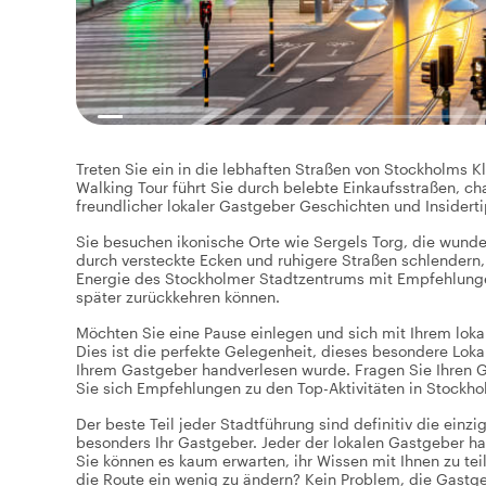
Treten Sie ein in die lebhaften Straßen von Stockholms Kl
Walking Tour führt Sie durch belebte Einkaufsstraßen, ch
freundlicher lokaler Gastgeber Geschichten und Insidertip
Sie besuchen ikonische Orte wie Sergels Torg, die wund
durch versteckte Ecken und ruhigere Straßen schlendern
Energie des Stockholmer Stadtzentrums mit Empfehlungen
später zurückkehren können.
Möchten Sie eine Pause einlegen und sich mit Ihrem lok
Dies ist die perfekte Gelegenheit, dieses besondere Loka
Ihrem Gastgeber handverlesen wurde. Fragen Sie Ihren G
Sie sich Empfehlungen zu den Top-Aktivitäten in Stockh
Der beste Teil jeder Stadtführung sind definitiv die einz
besonders Ihr Gastgeber. Jeder der lokalen Gastgeber ha
Sie können es kaum erwarten, ihr Wissen mit Ihnen zu te
die Route ein wenig zu ändern? Kein Problem, die Gastg