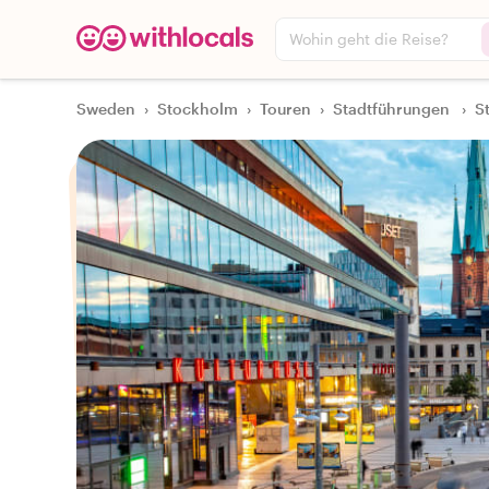
Wohin geht die Reise?
Sweden
›
Stockholm
›
Touren
›
Stadtführungen
›