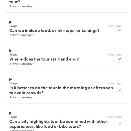
tour?
Antwort anzeigen
Frage
1 year ago
Can we include food, drink stops, or tastings?
Antwort anzeigen
Frage
1 year ago
Where does the tour start and end?
Antwort anzeigen
Frage
1 year ago
Is it better to do the tour in the morning or afternoon
to avoid crowds?
Antwort anzeigen
Frage
1 year ago
Can a city highlights tour be combined with other
experiences, like food or bike tours?
Antwort anzeigen