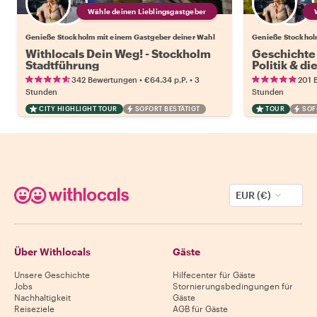
Wähle deinen Lieblingsgastgeber
Genieße Stockholm mit einem Gastgeber deiner Wahl
Genieße Stockhol
Withlocals Dein Weg! - Stockholm
Geschichte
Stadtführung
Politik & di
Nation
•
•
342 Bewertungen
€64.34
p.P.
3
201 
Stunden
Stunden
CITY HIGHLIGHT TOUR
SOFORT BESTÄTIGT
TOUR
SOF
EUR (€)
Über Withlocals
Gäste
Unsere Geschichte
Hilfecenter für Gäste
Jobs
Stornierungsbedingungen für
Nachhaltigkeit
Gäste
Reiseziele
AGB für Gäste