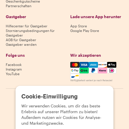
Geschenkgutscheine
Partnerschaften
Gastgeber
Lade unsere App herunter
Hilfecenter für Gastgeber
App Store
Stornierungsbedingungen für
Google Play Store
Gastgeber
AGB für Gastgeber
Gastgeber werden
Folge uns
Wir akzeptieren
Mastercard, Visa, Amex, Di
Facebook
Instagram
YouTube
Verfügbarkeit variiert je nach Reiseziel
Cookie-Einwilligung
©
2026
Withlocals.com
|
Datenschutzerklärung
|
Cookies
|
Seitenübersicht
Wir verwenden Cookies, um dir das beste
Erlebnis auf unserer Plattform zu bieten!
Außerdem nutzen wir Cookies für Analyse-
und Marketingzwecke.