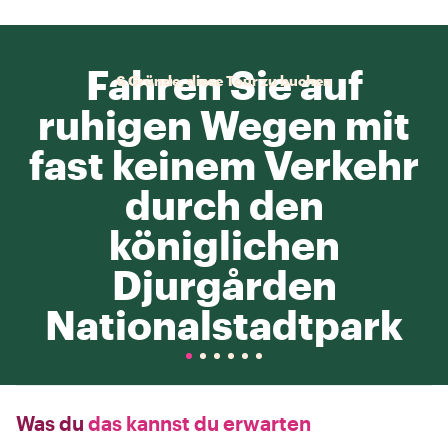
Fahren Sie auf
6 Gründe, diese Tour zu buchen
ruhigen Wegen mit
fast keinem Verkehr
durch den
königlichen
Djurgården
Nationalstadtpark
Was du
das kannst du erwarten