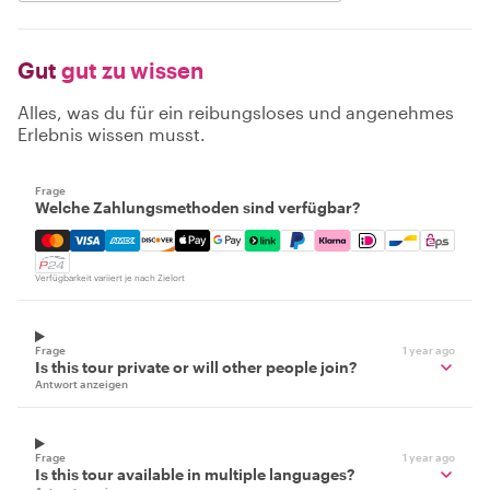
Gut
gut zu wissen
Alles, was du für ein reibungsloses und angenehmes
Erlebnis wissen musst.
Frage
Welche Zahlungsmethoden sind verfügbar?
Mastercard, Visa, Amex, Discover, Apple Pay, Google Pay
Verfügbarkeit variiert je nach Zielort
Frage
1 year ago
Is this tour private or will other people join?
Antwort anzeigen
Frage
1 year ago
Is this tour available in multiple languages?