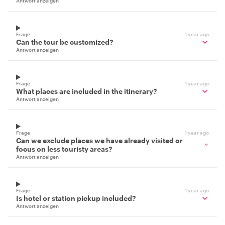
Antwort anzeigen
Frage
1 year ago
Can the tour be customized?
Antwort anzeigen
Frage
1 year ago
What places are included in the itinerary?
Antwort anzeigen
Frage
1 year ago
Can we exclude places we have already visited or
focus on less touristy areas?
Antwort anzeigen
Frage
1 year ago
Is hotel or station pickup included?
Antwort anzeigen