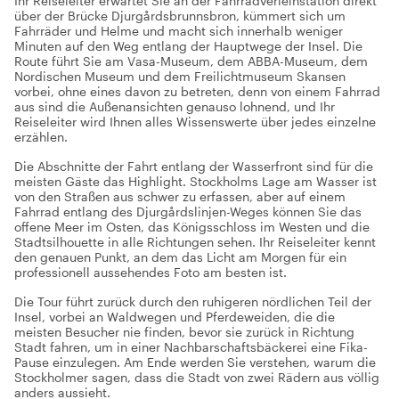
Ihr Reiseleiter erwartet Sie an der Fahrradverleihstation direkt
über der Brücke Djurgårdsbrunnsbron, kümmert sich um
Fahrräder und Helme und macht sich innerhalb weniger
Minuten auf den Weg entlang der Hauptwege der Insel. Die
Route führt Sie am Vasa-Museum, dem ABBA-Museum, dem
Nordischen Museum und dem Freilichtmuseum Skansen
vorbei, ohne eines davon zu betreten, denn von einem Fahrrad
aus sind die Außenansichten genauso lohnend, und Ihr
Reiseleiter wird Ihnen alles Wissenswerte über jedes einzelne
erzählen.
Die Abschnitte der Fahrt entlang der Wasserfront sind für die
meisten Gäste das Highlight. Stockholms Lage am Wasser ist
von den Straßen aus schwer zu erfassen, aber auf einem
Fahrrad entlang des Djurgårdslinjen-Weges können Sie das
offene Meer im Osten, das Königsschloss im Westen und die
Stadtsilhouette in alle Richtungen sehen. Ihr Reiseleiter kennt
den genauen Punkt, an dem das Licht am Morgen für ein
professionell aussehendes Foto am besten ist.
Die Tour führt zurück durch den ruhigeren nördlichen Teil der
Insel, vorbei an Waldwegen und Pferdeweiden, die die
meisten Besucher nie finden, bevor sie zurück in Richtung
Stadt fahren, um in einer Nachbarschaftsbäckerei eine Fika-
Pause einzulegen. Am Ende werden Sie verstehen, warum die
Stockholmer sagen, dass die Stadt von zwei Rädern aus völlig
anders aussieht.