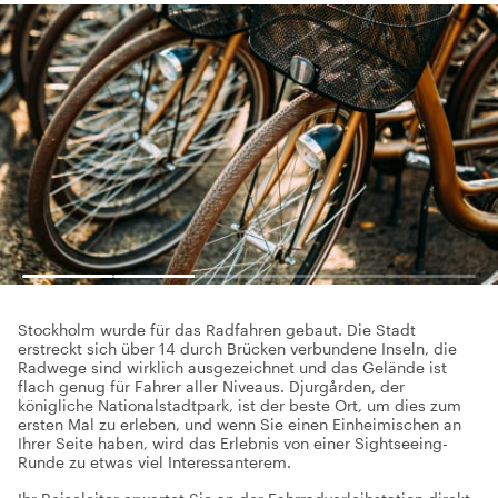
Stockholm wurde für das Radfahren gebaut. Die Stadt
erstreckt sich über 14 durch Brücken verbundene Inseln, die
Radwege sind wirklich ausgezeichnet und das Gelände ist
flach genug für Fahrer aller Niveaus. Djurgården, der
königliche Nationalstadtpark, ist der beste Ort, um dies zum
ersten Mal zu erleben, und wenn Sie einen Einheimischen an
Ihrer Seite haben, wird das Erlebnis von einer Sightseeing-
Runde zu etwas viel Interessanterem.