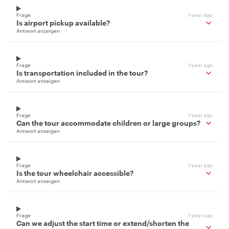
Frage
1 year ago
Is airport pickup available?
Antwort anzeigen
Frage
1 year ago
Is transportation included in the tour?
Antwort anzeigen
Frage
1 year ago
Can the tour accommodate children or large groups?
Antwort anzeigen
Frage
1 year ago
Is the tour wheelchair accessible?
Antwort anzeigen
Frage
1 year ago
Can we adjust the start time or extend/shorten the