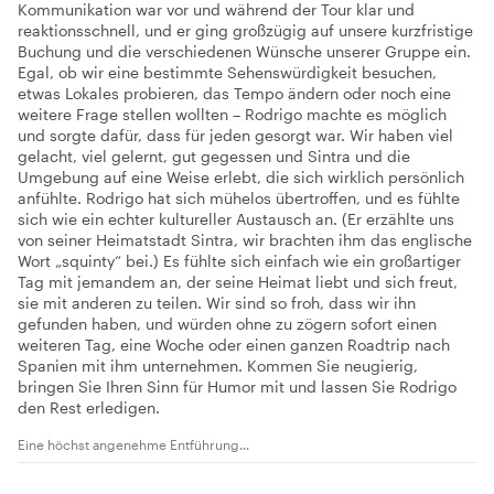
Kommunikation war vor und während der Tour klar und
reaktionsschnell, und er ging großzügig auf unsere kurzfristige
Buchung und die verschiedenen Wünsche unserer Gruppe ein.
Egal, ob wir eine bestimmte Sehenswürdigkeit besuchen,
etwas Lokales probieren, das Tempo ändern oder noch eine
weitere Frage stellen wollten – Rodrigo machte es möglich
und sorgte dafür, dass für jeden gesorgt war. Wir haben viel
gelacht, viel gelernt, gut gegessen und Sintra und die
Umgebung auf eine Weise erlebt, die sich wirklich persönlich
anfühlte. Rodrigo hat sich mühelos übertroffen, und es fühlte
sich wie ein echter kultureller Austausch an. (Er erzählte uns
von seiner Heimatstadt Sintra, wir brachten ihm das englische
Wort „squinty“ bei.) Es fühlte sich einfach wie ein großartiger
Tag mit jemandem an, der seine Heimat liebt und sich freut,
sie mit anderen zu teilen. Wir sind so froh, dass wir ihn
gefunden haben, und würden ohne zu zögern sofort einen
weiteren Tag, eine Woche oder einen ganzen Roadtrip nach
Spanien mit ihm unternehmen. Kommen Sie neugierig,
bringen Sie Ihren Sinn für Humor mit und lassen Sie Rodrigo
den Rest erledigen.
Eine höchst angenehme Entführung...