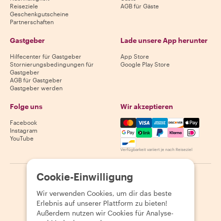
Reiseziele
AGB für Gäste
Geschenkgutscheine
Partnerschaften
Gastgeber
Lade unsere App herunter
Hilfecenter für Gastgeber
App Store
Stornierungsbedingungen für
Google Play Store
Gastgeber
AGB für Gastgeber
Gastgeber werden
Folge uns
Wir akzeptieren
Mastercard, Visa, Amex, Di
Facebook
Instagram
YouTube
Verfügbarkeit variiert je nach Reiseziel
Cookie-Einwilligung
©
2026
Withlocals.com
|
Datenschutzerklärung
|
Cookies
|
Seitenübersicht
Wir verwenden Cookies, um dir das beste
Erlebnis auf unserer Plattform zu bieten!
Außerdem nutzen wir Cookies für Analyse-