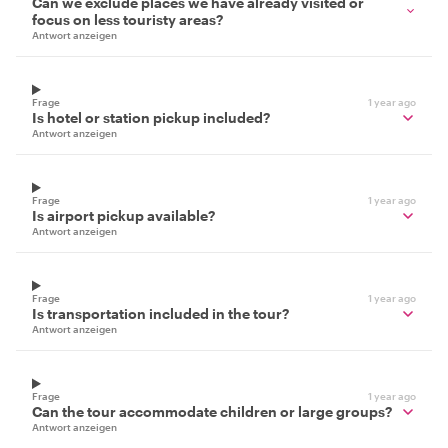
Can we exclude places we have already visited or
focus on less touristy areas?
Antwort anzeigen
Frage
1 year ago
Is hotel or station pickup included?
Antwort anzeigen
Frage
1 year ago
Is airport pickup available?
Antwort anzeigen
Frage
1 year ago
Is transportation included in the tour?
Antwort anzeigen
Frage
1 year ago
Can the tour accommodate children or large groups?
Antwort anzeigen