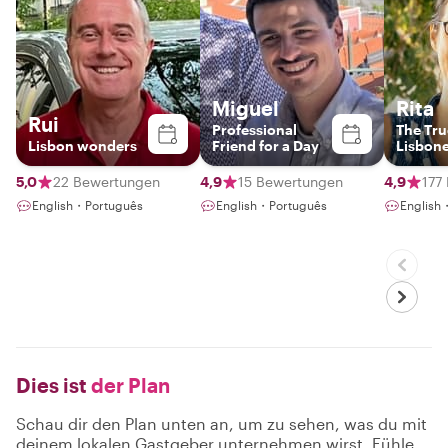
Miguel
Rita
Rui
Professional
The Tru
Lisbon wonders
Friend for a Day
Lisbon
5,0
22 Bewertungen
4,9
15 Bewertungen
4,9
177
English・Português
English・Português
English
Dies ist
der Plan
Schau dir den Plan unten an, um zu sehen, was du mit
deinem lokalen Gastgeber unternehmen wirst. Fühle