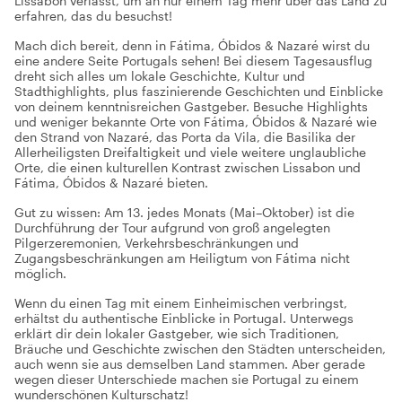
Lissabon verlässt, um an nur einem Tag mehr über das Land zu
erfahren, das du besuchst!
Mach dich bereit, denn in Fátima, Óbidos & Nazaré wirst du
eine andere Seite Portugals sehen! Bei diesem Tagesausflug
dreht sich alles um lokale Geschichte, Kultur und
Stadthighlights, plus faszinierende Geschichten und Einblicke
von deinem kenntnisreichen Gastgeber. Besuche Highlights
und weniger bekannte Orte von Fátima, Óbidos & Nazaré wie
den Strand von Nazaré, das Porta da Vila, die Basilika der
Allerheiligsten Dreifaltigkeit und viele weitere unglaubliche
Orte, die einen kulturellen Kontrast zwischen Lissabon und
Fátima, Óbidos & Nazaré bieten.
Gut zu wissen: Am 13. jedes Monats (Mai–Oktober) ist die
Durchführung der Tour aufgrund von groß angelegten
Pilgerzeremonien, Verkehrsbeschränkungen und
Zugangsbeschränkungen am Heiligtum von Fátima nicht
möglich.
Wenn du einen Tag mit einem Einheimischen verbringst,
erhältst du authentische Einblicke in Portugal. Unterwegs
erklärt dir dein lokaler Gastgeber, wie sich Traditionen,
Bräuche und Geschichte zwischen den Städten unterscheiden,
auch wenn sie aus demselben Land stammen. Aber gerade
wegen dieser Unterschiede machen sie Portugal zu einem
wunderschönen Kulturschatz!