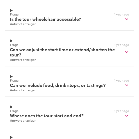
Frage
1 year ago
Is the tour wheelchair accessible?
Antwort anzeigen
Frage
1 year ago
Can we adjust the start time or extend/shorten the
tour?
Antwort anzeigen
Frage
1 year ago
Can we include food, drink stops, or tastings?
Antwort anzeigen
Frage
1 year ago
Where does the tour start and end?
Antwort anzeigen