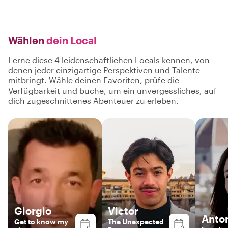
Wählen
dein Local
Lerne diese 4 leidenschaftlichen Locals kennen, von
denen jeder einzigartige Perspektiven und Talente
mitbringt. Wähle deinen Favoriten, prüfe die
Verfügbarkeit und buche, um ein unvergessliches, auf
dich zugeschnittenes Abenteuer zu erleben.
Giorgio
Victor
Anto
Get to know my
The Unexpected