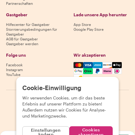
Partnerschaften
Gastgeber
Lade unsere App herunter
Hilfecenter für Gastgeber
App Store
Stornierungsbedingungen für
Google Play Store
Gastgeber
AGB für Gastgeber
Gastgeber werden
Folge uns
Wir akzeptieren
Mastercard, Visa, Amex, Di
Facebook
Instagram
YouTube
Verfügbarkeit variiert je nach Reiseziel
Cookie-Einwilligung
Wir verwenden Cookies, um dir das beste
©
2026
Withlocals.com
|
Datenschutzerklärung
|
Cookies
|
Erlebnis auf unserer Plattform zu bieten!
Seitenübersicht
Außerdem nutzen wir Cookies für Analyse-
und Marketingzwecke.
Cookies
Einstellungen
ändern
akzeptieren