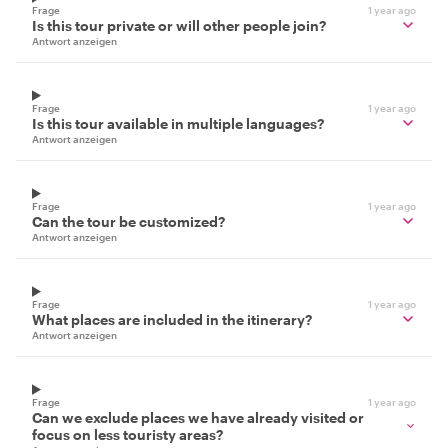
Frage
1 year ago
Is this tour private or will other people join?
Antwort anzeigen
Frage
1 year ago
Is this tour available in multiple languages?
Antwort anzeigen
Frage
1 year ago
Can the tour be customized?
Antwort anzeigen
Frage
1 year ago
What places are included in the itinerary?
Antwort anzeigen
Frage
1 year ago
Can we exclude places we have already visited or
focus on less touristy areas?