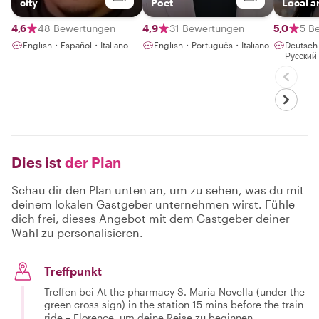
city
Poet
Local ar
4,6
48 Bewertungen
4,9
31 Bewertungen
5,0
5 B
English・Español・Italiano
English・Português・Italiano
Deutsch
Русский
Dies ist
der Plan
Schau dir den Plan unten an, um zu sehen, was du mit
deinem lokalen Gastgeber unternehmen wirst. Fühle
dich frei, dieses Angebot mit dem Gastgeber deiner
Wahl zu personalisieren.
Treffpunkt
Treffen bei At the pharmacy S. Maria Novella (under the
green cross sign) in the station 15 mins before the train
ride – Florence, um deine Reise zu beginnen