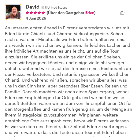
David
🇺🇸
United States
(Über den Gastgeber
Eden
)
4 Juni 2026
An unserem ersten Abend in Florenz verabredeten wir uns mit
Eden für die Chianti- und Charme-Verkostungsreise. Schon
nach etwa einer Minute, als wir Eden trafen, fühlten wir uns,
als würden wir sie schon ewig kennen. Ihr leichtes Lachen und
ihre fröhliche Art machten es uns leicht, uns auf die Tour
einzulassen. Sie erklärte uns einige der üblichen Speisen,
denen wir begegnen könnten, und einige vielleicht weniger
übliche, während wir sie auf der Terrasse eines Restaurants an
der Piazza verkosteten. Und natürlich genossen wir köstlichen
Chianti. Und während wir aßen, sprachen wir über alles, was
uns in den Sinn kam, aber besonders über Essen, Reisen und
Familie. Danach machten wir noch einen Spaziergang, wobei
Eden uns Empfehlungen für Orte gab, und wir hörten weise
darauf! Seitdem waren wir an dem von ihr empfohlenen Ort für
den Morgenkaffee und kamen früh genug an, um der Menge an
ihrem Mittagslokal zuvorzukommen. Wir planen, weitere
empfohlene Orte auszuprobieren, bevor wir Florenz verlassen.
Es war wirklich eine Freude, die Zeit mit Eden zu verbringen,
und wir erwarten, dass die Leute diese Tour mit Eden lieben