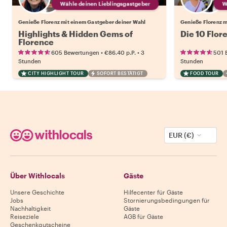
Wähle deinen Lieblingsgastgeber
Genieße Florenz mit einem Gastgeber deiner Wahl
Genieße Florenz m
Highlights & Hidden Gems of
Die 10 Flor
Florence
•
•
605 Bewertungen
€86.40
p.P.
3
501 
Stunden
Stunden
CITY HIGHLIGHT TOUR
SOFORT BESTÄTIGT
FOOD TOUR
EUR (€)
Über Withlocals
Gäste
Unsere Geschichte
Hilfecenter für Gäste
Jobs
Stornierungsbedingungen für
Nachhaltigkeit
Gäste
Reiseziele
AGB für Gäste
Geschenkgutscheine