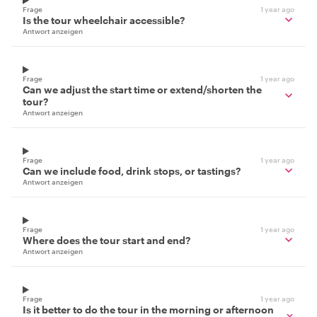
Frage
1 year ago
Is the tour wheelchair accessible?
Antwort anzeigen
Frage
1 year ago
Can we adjust the start time or extend/shorten the
tour?
Antwort anzeigen
Frage
1 year ago
Can we include food, drink stops, or tastings?
Antwort anzeigen
Frage
1 year ago
Where does the tour start and end?
Antwort anzeigen
Frage
1 year ago
Is it better to do the tour in the morning or afternoon