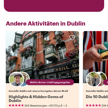
Andere Aktivitäten in
Dublin
Wähle deinen Lieblingsgastgeber
Genieße Dublin mit einem Gastgeber deiner Wahl
Genieße Dublin mi
Highlights & Hidden Gems of
Die 10 Dubl
Dublin
•
•
364 Bewertungen
€57.72
p.P.
3
236 