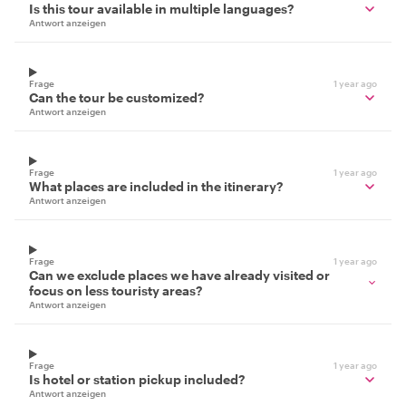
Is this tour available in multiple languages?
Antwort anzeigen
Frage
1 year ago
Can the tour be customized?
Antwort anzeigen
Frage
1 year ago
What places are included in the itinerary?
Antwort anzeigen
Frage
1 year ago
Can we exclude places we have already visited or
focus on less touristy areas?
Antwort anzeigen
Frage
1 year ago
Is hotel or station pickup included?
Antwort anzeigen