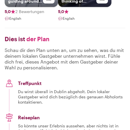
guiding around
thinking of
Ireland.
visiting our
beautiful little
5,0
2 Bewertungen
5,0
island.so much to
English
English
see and do.you
can choose what
you really need
to fit in your time
Dies ist
der Plan
frame and we can
work together on
a great tour of
Schau dir den Plan unten an, um zu sehen, was du mit
ireland or stay
deinem lokalen Gastgeber unternehmen wirst. Fühle
local and get
dich frei, dieses Angebot mit dem Gastgeber deiner
some great
places to visit in a
Wahl zu personalisieren.
day trip
Treffpunkt
Du wirst überall in Dublin abgeholt. Dein lokaler
Gastgeber wird dich bezüglich des genauen Abholorts
kontaktieren.
Reiseplan
So könnte unser Erlebnis aussehen, aber nichts ist in