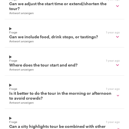
Can we adjust the start time or extend/shorten the
tour?
Antwort anzeigen
Frage
1 year ago
Can we include food, drink stops, or tastings?
Antwort anzeigen
Frage
1 year ago
Where does the tour start and end?
Antwort anzeigen
Frage
1 year ago
Is it better to do the tour in the morning or afternoon
to avoid crowds?
Antwort anzeigen
Frage
1 year ago
Can a city highlights tour be combined with other