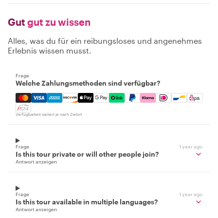
Gut
gut zu wissen
Alles, was du für ein reibungsloses und angenehmes
Erlebnis wissen musst.
Frage
Welche Zahlungsmethoden sind verfügbar?
Mastercard, Visa, Amex, Discover, Apple Pay, Google Pay
Verfügbarkeit variiert je nach Zielort
Frage
1 year ago
Is this tour private or will other people join?
Antwort anzeigen
Frage
1 year ago
Is this tour available in multiple languages?
Antwort anzeigen