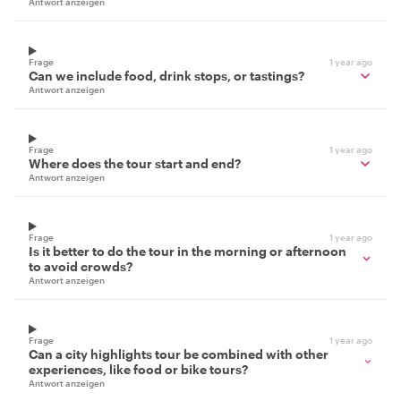
Antwort anzeigen
Frage
1 year ago
Can we include food, drink stops, or tastings?
Antwort anzeigen
Frage
1 year ago
Where does the tour start and end?
Antwort anzeigen
Frage
1 year ago
Is it better to do the tour in the morning or afternoon
to avoid crowds?
Antwort anzeigen
Frage
1 year ago
Can a city highlights tour be combined with other
experiences, like food or bike tours?
Antwort anzeigen