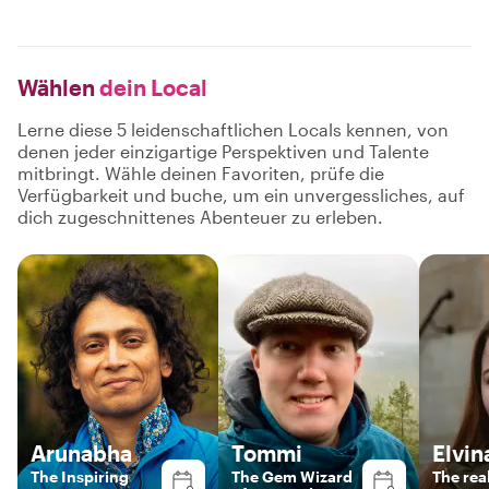
Wählen
dein Local
Lerne diese 5 leidenschaftlichen Locals kennen, von
denen jeder einzigartige Perspektiven und Talente
mitbringt. Wähle deinen Favoriten, prüfe die
Verfügbarkeit und buche, um ein unvergessliches, auf
dich zugeschnittenes Abenteuer zu erleben.
Arunabha
Tommi
Elvin
The Inspiring
The Gem Wizard
The real