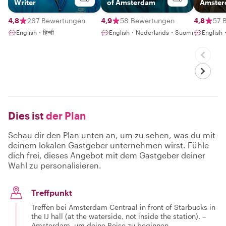
Writer
of Amsterdam
Amster
boring 
lecture
4,8
267 Bewertungen
4,9
58 Bewertungen
4,8
57 
English・हिन्दी
English・Nederlands・Suomi
English
Dies ist
der Plan
Schau dir den Plan unten an, um zu sehen, was du mit
deinem lokalen Gastgeber unternehmen wirst. Fühle
dich frei, dieses Angebot mit dem Gastgeber deiner
Wahl zu personalisieren.
Treffpunkt
Treffen bei Amsterdam Centraal in front of Starbucks in
the IJ hall (at the waterside, not inside the station). –
Amsterdam, um deine Reise zu beginnen