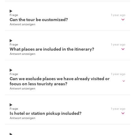
Frage
1 year ago
Can the tour be customized?
Antwort anzeigen
Frage
1 year ago
What places are included in the itinerary?
Antwort anzeigen
Frage
1 year ago
Can we exclude places we have already visited or
focus on less touristy areas?
Antwort anzeigen
Frage
1 year ago
Is hotel or station pickup included?
Antwort anzeigen