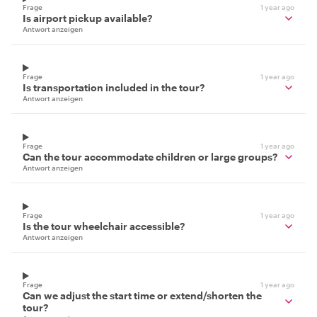
Frage
1 year ago
Is airport pickup available?
Antwort anzeigen
Frage
1 year ago
Is transportation included in the tour?
Antwort anzeigen
Frage
1 year ago
Can the tour accommodate children or large groups?
Antwort anzeigen
Frage
1 year ago
Is the tour wheelchair accessible?
Antwort anzeigen
Frage
1 year ago
Can we adjust the start time or extend/shorten the
tour?