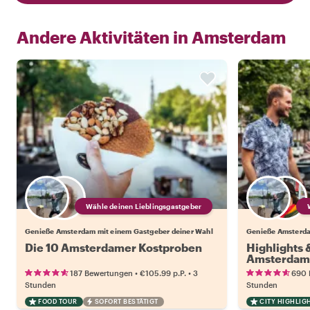
Andere Aktivitäten in
Amsterdam
Wähle deinen Lieblingsgastgeber
Genieße Amsterdam mit einem Gastgeber deiner Wahl
Genieße Amsterda
Die 10 Amsterdamer Kostproben
Highlights
Amsterdam
•
•
187 Bewertungen
€105.99
p.P.
3
690 
Stunden
Stunden
FOOD TOUR
SOFORT BESTÄTIGT
CITY HIGHLIG