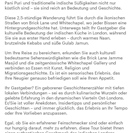
Pani Puri und traditionelle indische Süßigkeiten nicht nur
köstlich sind – sie sind reich an Bedeutung und Geschichte.
Diese 2,5-stündige Wanderung führt Sie durch die ikonischen
Straßen von Brick Lane und Whitechapel, wo jeder Bissen eine
Hintergrundgeschichte hat. Unterwegs teilt Ihr Gastgeber die
kulturelle Bedeutung der indischen Küche in London, während
Sie sie aus erster Hand erleben – durch warmes Naan,
brutzelnde Kebabs und süße Gulab Jamun.
Um Ihre Reise zu bereichern, erkunden Sie auch kulturell
bedeutsame Sehenswürdigkeiten wie die Brick Lane Jamme
Masjid und die zeitgenössische Whitechapel Gallery und
verbinden so Essen mit Kunst, Religion und
Migrationsgeschichte. Es ist ein sensorisches Erlebnis, das
Ihre Neugier genauso befriedigen soll wie Ihren Appetit.
Ihr Gastgeber? Ein geborener Geschichtenerzähler mit tiefen
lokalen Verbindungen – sei es durch kulinarische Wurzeln oder
gelebte Erfahrung in den dynamischen Vierteln Ost-Londons.
Er/Sie ist voller Anekdoten, Insidertipps und persönlicher
Geschichten – und immer glücklich, das Erlebnis an Ihr Tempo
oder Ihre Vorlieben anzupassen.
Egal, ob Sie ein erfahrener Feinschmecker sind oder einfach
nur hungrig darauf, mehr zu erfahren, diese Tour bietet Ihnen
einen authentischen Geschmack des indischen Londons.