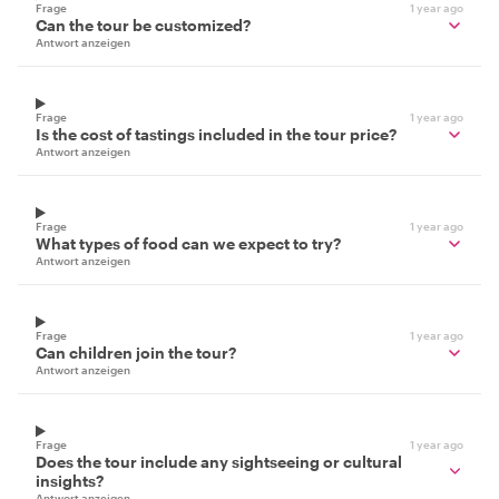
Frage
1 year ago
Can the tour be customized?
Antwort anzeigen
Frage
1 year ago
Is the cost of tastings included in the tour price?
Antwort anzeigen
Frage
1 year ago
What types of food can we expect to try?
Antwort anzeigen
Frage
1 year ago
Can children join the tour?
Antwort anzeigen
Frage
1 year ago
Does the tour include any sightseeing or cultural
insights?
Antwort anzeigen