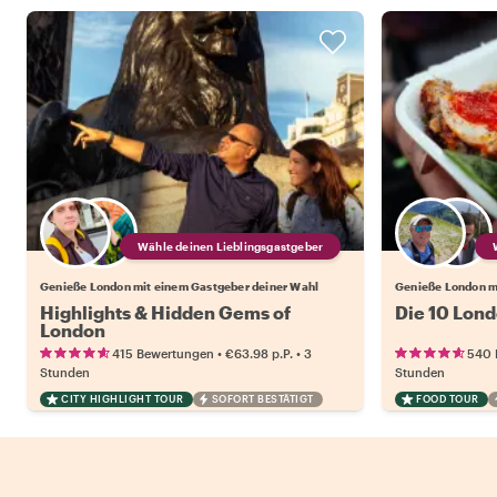
Wähle deinen Lieblingsgastgeber
Genieße London mit einem Gastgeber deiner Wahl
Genieße London m
Highlights & Hidden Gems of
Die 10 Lond
London
•
•
415 Bewertungen
€63.98
p.P.
3
540 
Stunden
Stunden
CITY HIGHLIGHT TOUR
SOFORT BESTÄTIGT
FOOD TOUR