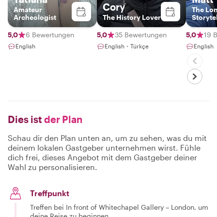
Cory
Amateur
The Lo
Archeologist
The History Lover
Storyte
5,0
6 Bewertungen
5,0
35 Bewertungen
5,0
19 
English
English・Türkçe
English
Dies ist
der Plan
Schau dir den Plan unten an, um zu sehen, was du mit
deinem lokalen Gastgeber unternehmen wirst. Fühle
dich frei, dieses Angebot mit dem Gastgeber deiner
Wahl zu personalisieren.
Treffpunkt
Treffen bei In front of Whitechapel Gallery – London, um
deine Reise zu beginnen