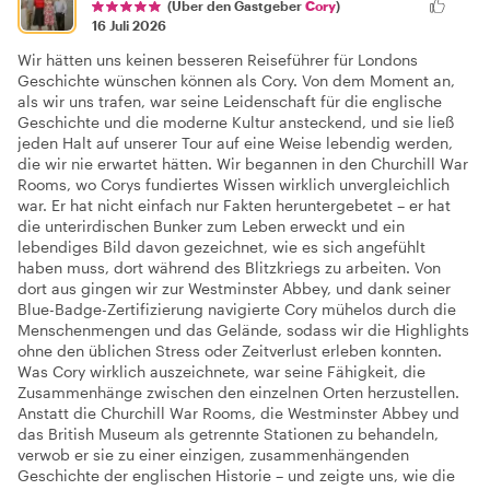
(Über den Gastgeber
Cory
)
16 Juli 2026
Wir hätten uns keinen besseren Reiseführer für Londons
Geschichte wünschen können als Cory. Von dem Moment an,
als wir uns trafen, war seine Leidenschaft für die englische
Geschichte und die moderne Kultur ansteckend, und sie ließ
jeden Halt auf unserer Tour auf eine Weise lebendig werden,
die wir nie erwartet hätten. Wir begannen in den Churchill War
Rooms, wo Corys fundiertes Wissen wirklich unvergleichlich
war. Er hat nicht einfach nur Fakten heruntergebetet – er hat
die unterirdischen Bunker zum Leben erweckt und ein
lebendiges Bild davon gezeichnet, wie es sich angefühlt
haben muss, dort während des Blitzkriegs zu arbeiten. Von
dort aus gingen wir zur Westminster Abbey, und dank seiner
Blue-Badge-Zertifizierung navigierte Cory mühelos durch die
Menschenmengen und das Gelände, sodass wir die Highlights
ohne den üblichen Stress oder Zeitverlust erleben konnten.
Was Cory wirklich auszeichnete, war seine Fähigkeit, die
Zusammenhänge zwischen den einzelnen Orten herzustellen.
Anstatt die Churchill War Rooms, die Westminster Abbey und
das British Museum als getrennte Stationen zu behandeln,
verwob er sie zu einer einzigen, zusammenhängenden
Geschichte der englischen Historie – und zeigte uns, wie die