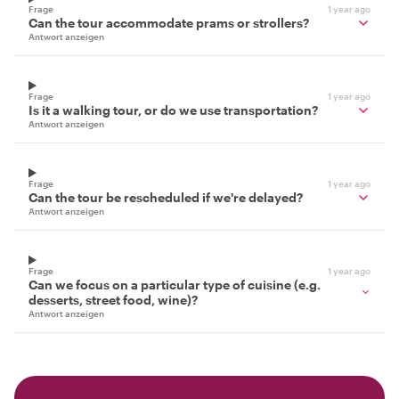
Frage
1 year ago
Can the tour accommodate prams or strollers?
Antwort anzeigen
Frage
1 year ago
Is it a walking tour, or do we use transportation?
Antwort anzeigen
Frage
1 year ago
Can the tour be rescheduled if we're delayed?
Antwort anzeigen
Frage
1 year ago
Can we focus on a particular type of cuisine (e.g.
desserts, street food, wine)?
Antwort anzeigen