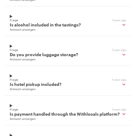
Frage
1 year ago
Is alcohol included in the tastings?
Antwort anzeigen
Frage
1 year ago
Do you provide luggage storage?
Antwort anzeigen
Frage
1 year ago
Is hotel pickup included?
Antwort anzeigen
Frage
1 year ago
Is payment handled through the Withlocals platform?
Antwort anzeigen