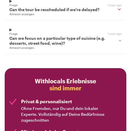
Frage
1 year ago
Can the tour be rescheduled if we're delayed?
Antwort anzeigen
Frage
1 year ago
Can we focus on a particular type of cuisine (e.g.
desserts, street food, wine)?
Antwort anzeigen
Withlocals Erlebnisse
sind immer
Privat & personalisiert
Ohne Fremden, nur Du und dein lokaler
Experte. Vollständig auf Deine Bedürfnisse
zugeschnitten