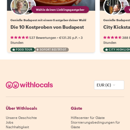
Wähle deinen Lieblingsgastgeber
Genieße Budapest mit einem Gastgeber deiner Wahl
Genieße Budapest
Die 10 Kostproben von Budapest
City Kickst
•
•
537 Bewertungen
€131.35
p.P.
3
388 
Stunden
Stunden
FOOD TOUR
SOFORT BESTÄTIGT
CITY HIGHLIG
EUR (€)
Über Withlocals
Gäste
Unsere Geschichte
Hilfecenter für Gäste
Jobs
Stornierungsbedingungen für
Nachhaltigkeit
Gäste