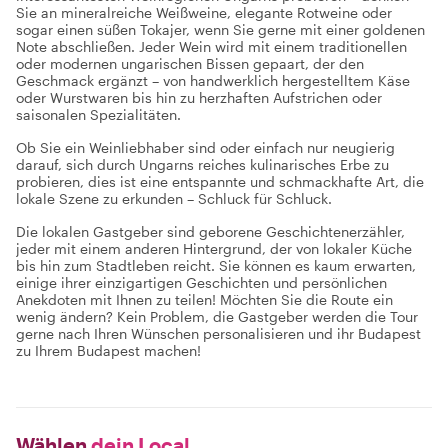
Sie an mineralreiche Weißweine, elegante Rotweine oder
sogar einen süßen Tokajer, wenn Sie gerne mit einer goldenen
Note abschließen. Jeder Wein wird mit einem traditionellen
oder modernen ungarischen Bissen gepaart, der den
Geschmack ergänzt – von handwerklich hergestelltem Käse
oder Wurstwaren bis hin zu herzhaften Aufstrichen oder
saisonalen Spezialitäten.
Ob Sie ein Weinliebhaber sind oder einfach nur neugierig
darauf, sich durch Ungarns reiches kulinarisches Erbe zu
probieren, dies ist eine entspannte und schmackhafte Art, die
lokale Szene zu erkunden – Schluck für Schluck.
Die lokalen Gastgeber sind geborene Geschichtenerzähler,
jeder mit einem anderen Hintergrund, der von lokaler Küche
bis hin zum Stadtleben reicht. Sie können es kaum erwarten,
einige ihrer einzigartigen Geschichten und persönlichen
Anekdoten mit Ihnen zu teilen! Möchten Sie die Route ein
wenig ändern? Kein Problem, die Gastgeber werden die Tour
gerne nach Ihren Wünschen personalisieren und ihr Budapest
zu Ihrem Budapest machen!
Wählen
dein Local