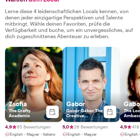
Lerne diese 4 leidenschaftlichen Locals kennen, von
denen jeder einzigartige Perspektiven und Talente
mitbringt. Wähle deinen Favoriten, prüfe die
Verfügbarkeit und buche, um ein unvergessliches, auf
dich zugeschnittenes Abenteuer zu erleben.
Zsofia
Gabor
Gabor
The Crafty
Gábor Gábor The
The Loc
Academic
Creative
Ambass
Photographer-
Guide
4,9
85 Bewertungen
5,0
28 Bewertungen
4,9
418
English・Magyar・Italiano
English・Magyar
English