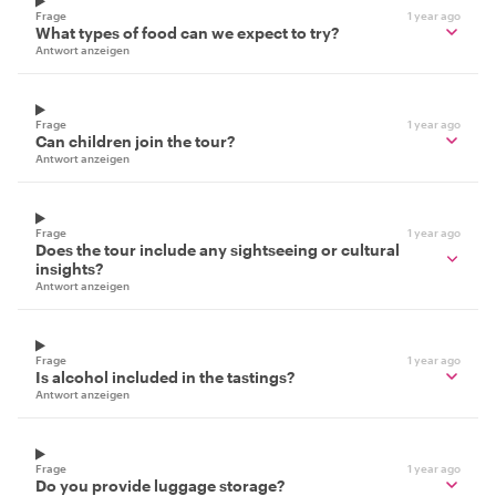
Frage
1 year ago
What types of food can we expect to try?
Antwort anzeigen
Frage
1 year ago
Can children join the tour?
Antwort anzeigen
Frage
1 year ago
Does the tour include any sightseeing or cultural
insights?
Antwort anzeigen
Frage
1 year ago
Is alcohol included in the tastings?
Antwort anzeigen
Frage
1 year ago
Do you provide luggage storage?