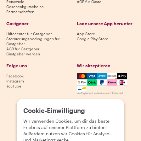
Reiseziele
AGB für Gäste
Geschenkgutscheine
Partnerschaften
Gastgeber
Lade unsere App herunter
Hilfecenter für Gastgeber
App Store
Stornierungsbedingungen für
Google Play Store
Gastgeber
AGB für Gastgeber
Gastgeber werden
Folge uns
Wir akzeptieren
Mastercard, Visa, Amex, Di
Facebook
Instagram
YouTube
Verfügbarkeit variiert je nach Reiseziel
Cookie-Einwilligung
©
2026
Withlocals.com
|
Datenschutzerklärung
|
Cookies
|
Seitenübersicht
Wir verwenden Cookies, um dir das beste
Erlebnis auf unserer Plattform zu bieten!
Außerdem nutzen wir Cookies für Analyse-
und Marketingzwecke.