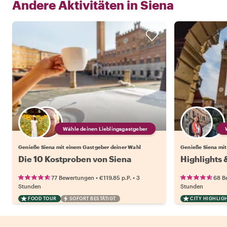
Andere Aktivitäten in
Siena
Wähle deinen Lieblingsgastgeber
Genieße Siena mit einem Gastgeber deiner Wahl
Genieße Siena mit
Die 10 Kostproben von Siena
Highlights 
•
•
77 Bewertungen
€119.85
p.P.
3
68 B
Stunden
Stunden
FOOD TOUR
SOFORT BESTÄTIGT
CITY HIGHLIG