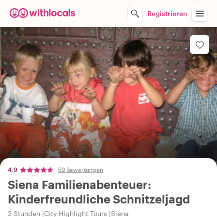
Registrieren
4,9
59 Bewertungen
Siena Familienabenteuer:
Kinderfreundliche Schnitzeljagd
2 Stunden
City Highlight Tours
Siena