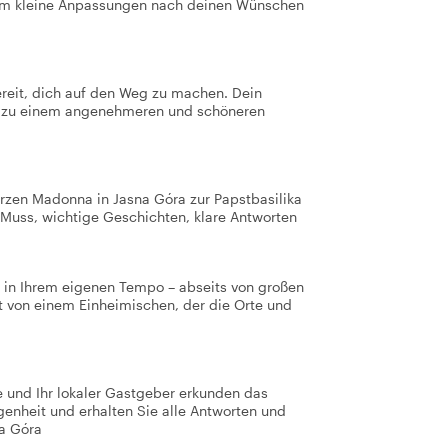
 um kleine Anpassungen nach deinen Wünschen
reit, dich auf den Weg zu machen. Dein
se zu einem angenehmeren und schöneren
arzen Madonna in Jasna Góra zur Papstbasilika
uss, wichtige Geschichten, klare Antworten
 in Ihrem eigenen Tempo – abseits von großen
t von einem Einheimischen, der die Orte und
ie und Ihr lokaler Gastgeber erkunden das
genheit und erhalten Sie alle Antworten und
na Góra