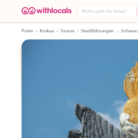
Wohin geht die Reise?
Polen
›
Krakau
›
Touren
›
Stadtführungen
›