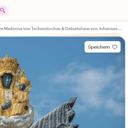
Schwarze Madonna von Tschenstochau & Geburtshaus von Johannes Paul II.: Tagesausflug mit dem Auto
Speichern