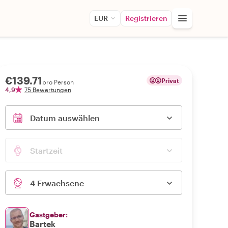
EUR
Registrieren
€139.71
Privat
pro Person
4,9
75 Bewertungen
Datum auswählen
Startzeit
4 Erwachsene
Gastgeber:
Bartek