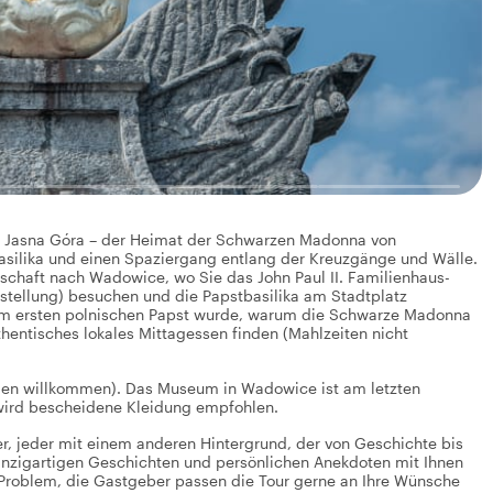
ter Jasna Góra – der Heimat der Schwarzen Madonna von
 Basilika und einen Spaziergang entlang der Kreuzgänge und Wälle.
schaft nach Wadowice, wo Sie das John Paul II. Familienhaus-
tellung) besuchen und die Papstbasilika am Stadtplatz
 zum ersten polnischen Papst wurde, warum die Schwarze Madonna
thentisches lokales Mittagessen finden (Mahlzeiten nicht
nden willkommen). Das Museum in Wadowice ist am letzten
 wird bescheidene Kleidung empfohlen.
r, jeder mit einem anderen Hintergrund, der von Geschichte bis
 einzigartigen Geschichten und persönlichen Anekdoten mit Ihnen
 Problem, die Gastgeber passen die Tour gerne an Ihre Wünsche