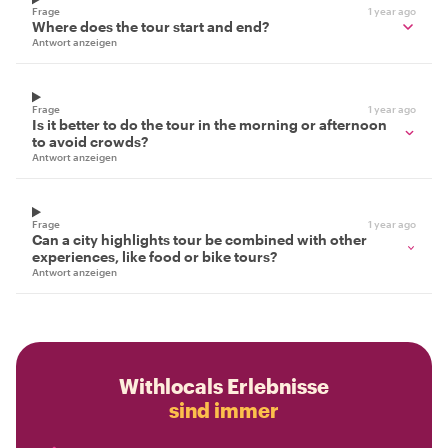
Frage
1 year ago
Where does the tour start and end?
Antwort anzeigen
Frage
1 year ago
Is it better to do the tour in the morning or afternoon
to avoid crowds?
Antwort anzeigen
Frage
1 year ago
Can a city highlights tour be combined with other
experiences, like food or bike tours?
Antwort anzeigen
Withlocals Erlebnisse
sind immer