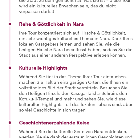
die Stadt zu dem gemacht hat, was sie ist – diese Tour
wird ein kulturelles Erwachen sein, das du nicht
verpassen darfst!
Rehe & Göttlichkeit in Nara
Ihre Tour konzentriert sich auf Hirsche & Göttlichkeit,
ein sehr wichtiges kulturelles Thema in Nara. Dank Ihres
lokalen Gastgebers lernen und sehen Sie, wie die
heiligen Hirsche Nara beeinflusst haben, sodass Sie die
Stadt aus einer anderen Perspektive erleben können.
Kulturelle Highlights
Während Sie tief in das Thema Ihrer Tour eintauchen,
machen Sie Halt an einzigartigen Orten, die Ihnen ein
vollständiges Bild der Stadt vermitteln. Besuchen Sie
den Heiligen Hirsch, den Kasuga-Taisha-Schrein, den
Kofuku-ji-Tempel und mehr und sehen Sie, wie diese
kulturellen Highlights Teil des lokalen Lebens sind, aber
so viel Geschichte in sich tragen!
Geschichtenerzählende Reise
Während Sie die kulturelle Seite von Nara entdecken,
werden Sie sie dank der erstaunlichen Geschichten und