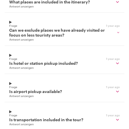
What places are included in the itinerary?
Antwort anzeigen
Frage
1 year ago
Can we exclude places we have already visited or
focus on less touristy areas?
Antwort anzeigen
Frage
1 year ago
Is hotel or station pickup included?
Antwort anzeigen
Frage
1 year ago
Is airport pickup available?
Antwort anzeigen
Frage
1 year ago
Is transportation included in the tour?
Antwort anzeigen