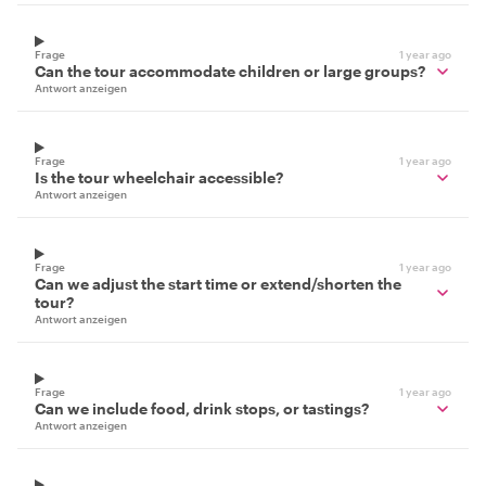
Frage
1 year ago
Can the tour accommodate children or large groups?
Antwort anzeigen
Frage
1 year ago
Is the tour wheelchair accessible?
Antwort anzeigen
Frage
1 year ago
Can we adjust the start time or extend/shorten the
tour?
Antwort anzeigen
Frage
1 year ago
Can we include food, drink stops, or tastings?
Antwort anzeigen