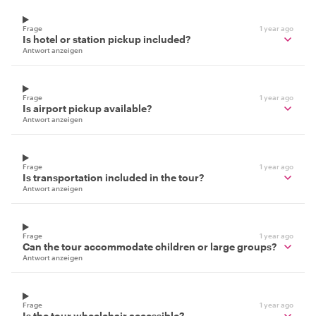
Frage
1 year ago
Is hotel or station pickup included?
Antwort anzeigen
Frage
1 year ago
Is airport pickup available?
Antwort anzeigen
Frage
1 year ago
Is transportation included in the tour?
Antwort anzeigen
Frage
1 year ago
Can the tour accommodate children or large groups?
Antwort anzeigen
Frage
1 year ago
Is the tour wheelchair accessible?