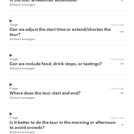
Antwort anzeigen
Frage
1 year ago
Can we adjust the start time or extend/shorten the
tour?
Antwort anzeigen
Frage
1 year ago
Can we include food, drink stops, or tastings?
Antwort anzeigen
Frage
1 year ago
Where does the tour start and end?
Antwort anzeigen
Frage
1 year ago
Is it better to do the tour in the morning or afternoon
to avoid crowds?
Antwort anzeigen