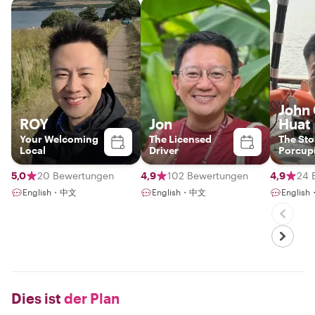
John
ROY
Jon
Huat
Your Welcoming
The Licensed
The Sto
Local
Driver
Porcup
5,0
20 Bewertungen
4,9
102 Bewertungen
4,9
24 
English・中文
English・中文
Englis
Dies ist
der Plan