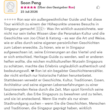
Soon Peng
(Über den Gastgeber
Ron
)
23 Juli 2026
⭐⭐⭐⭐⭐ Ron war ein außergewöhnlicher Guide und hat diese
Tour wirklich zu einem der Höhepunkte unseres Besuchs in
Singapur gemacht! 🇸🇬✨ Was ihn wirklich auszeichnete, war
nicht nur sein tiefes Wissen über die Peranakan-Kultur und die
Geschichte von Joo Chiat & Katong – es war die Art und Weise,
wie er alles durch seine eigenen persönlichen Geschichten
zum Leben erweckte. Zu hören, wie er in Singapur
aufgewachsen ist, seine Erinnerungen an das Viertel und wie
er sich entschied, Heritage-Guide zu werden, weil er anderen
helfen wollte, die reichen multikulturellen Wurzeln Singapurs
zu schätzen, machte das Erlebnis unglaublich authentisch und
bedeutungsvoll. ❤️ Ron ist ein begabter Geschichtenerzähler,
der nicht einfach nur historische Fakten herunterbetet.
Stattdessen verwebt er Geschichte, Kultur, Traditionen, Essen,
Architektur und seine eigenen Lebenserfahrungen zu einer
faszinierenden Reise durch die Zeit. Man spürt förmlich seine
Leidenschaft, das Erbe Singapurs zu bewahren und zu teilen,
und sie ist ansteckend. Wenn Sie mehr als nur einen
Stadtrundgang suchen – wenn Sie die Geschichten, Menschen
und Traditionen, die Singapur geprägt haben, wirklich