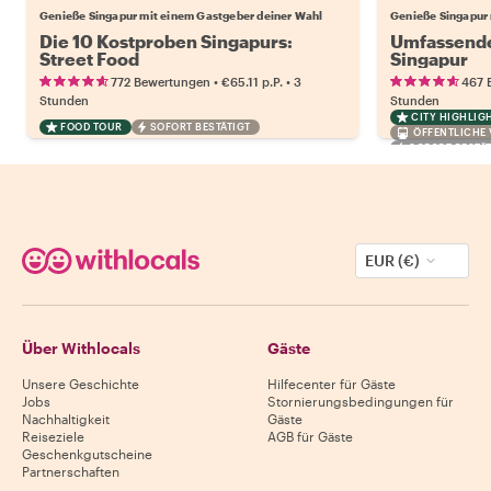
Genieße Singapur mit einem Gastgeber deiner Wahl
Genieße Singapur 
Die 10 Kostproben Singapurs:
Umfassende
Street Food
Singapur
•
•
772 Bewertungen
€65.11
p.P.
3
467 
Stunden
Stunden
CITY HIGHLIG
FOOD TOUR
SOFORT BESTÄTIGT
ÖFFENTLICHE
SOFORT BESTÄT
EUR (€)
Über Withlocals
Gäste
Unsere Geschichte
Hilfecenter für Gäste
Jobs
Stornierungsbedingungen für
Nachhaltigkeit
Gäste
Reiseziele
AGB für Gäste
Geschenkgutscheine
Partnerschaften