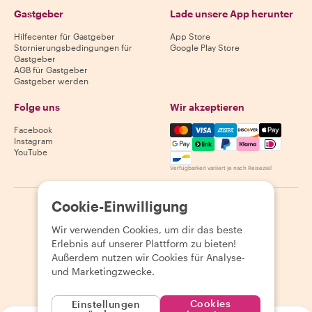
Gastgeber
Lade unsere App herunter
Hilfecenter für Gastgeber
App Store
Stornierungsbedingungen für
Google Play Store
Gastgeber
AGB für Gastgeber
Gastgeber werden
Folge uns
Wir akzeptieren
Mastercard, Visa, Amex, Di
Facebook
Instagram
YouTube
Verfügbarkeit variiert je nach Reiseziel
Cookie-Einwilligung
©
2026
Withlocals.com
|
Datenschutzerklärung
|
Cookies
|
Seitenübersicht
Wir verwenden Cookies, um dir das beste
Erlebnis auf unserer Plattform zu bieten!
Außerdem nutzen wir Cookies für Analyse-
und Marketingzwecke.
Cookies
Einstellungen