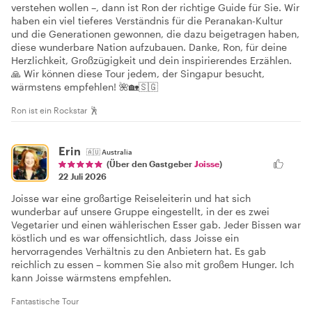
verstehen wollen –, dann ist Ron der richtige Guide für Sie. Wir
haben ein viel tieferes Verständnis für die Peranakan-Kultur
und die Generationen gewonnen, die dazu beigetragen haben,
diese wunderbare Nation aufzubauen. Danke, Ron, für deine
Herzlichkeit, Großzügigkeit und dein inspirierendes Erzählen.
🙏 Wir können diese Tour jedem, der Singapur besucht,
wärmstens empfehlen! 🌺🏡🇸🇬
Ron ist ein Rockstar 🕺
Erin
🇦🇺
Australia
(Über den Gastgeber
Joisse
)
22 Juli 2026
Joisse war eine großartige Reiseleiterin und hat sich
wunderbar auf unsere Gruppe eingestellt, in der es zwei
Vegetarier und einen wählerischen Esser gab. Jeder Bissen war
köstlich und es war offensichtlich, dass Joisse ein
hervorragendes Verhältnis zu den Anbietern hat. Es gab
reichlich zu essen – kommen Sie also mit großem Hunger. Ich
kann Joisse wärmstens empfehlen.
Fantastische Tour