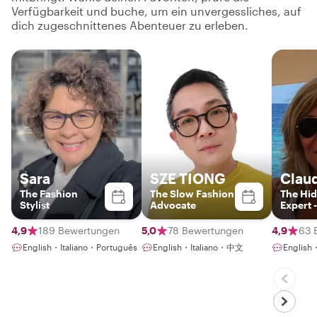
Verfügbarkeit und buche, um ein unvergessliches, auf
dich zugeschnittenes Abenteuer zu erleben.
Sara
SZE TIONG
Clau
The Fashion
The Slow Fashion
The Hi
Stylist
Advocate
Expert 
& Phot
Lover
4,9
189 Bewertungen
5,0
78 Bewertungen
4,9
63 
English・Italiano・Português
English・Italiano・中文
English・