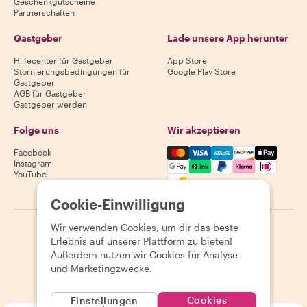
Geschenkgutscheine
Partnerschaften
Gastgeber
Lade unsere App herunter
Hilfecenter für Gastgeber
App Store
Stornierungsbedingungen für
Google Play Store
Gastgeber
AGB für Gastgeber
Gastgeber werden
Folge uns
Wir akzeptieren
Mastercard, Visa, Amex, Di
Facebook
Instagram
YouTube
Verfügbarkeit variiert je nach Reiseziel
Cookie-Einwilligung
Wir verwenden Cookies, um dir das beste
©
2026
Withlocals.com
|
Datenschutzerklärung
|
Cookies
|
Erlebnis auf unserer Plattform zu bieten!
Seitenübersicht
Außerdem nutzen wir Cookies für Analyse-
und Marketingzwecke.
Cookies
Einstellungen