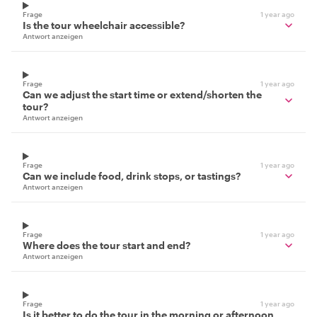
Frage
1 year ago
Is the tour wheelchair accessible?
Antwort anzeigen
Frage
1 year ago
Can we adjust the start time or extend/shorten the
tour?
Antwort anzeigen
Frage
1 year ago
Can we include food, drink stops, or tastings?
Antwort anzeigen
Frage
1 year ago
Where does the tour start and end?
Antwort anzeigen
Frage
1 year ago
Is it better to do the tour in the morning or afternoon