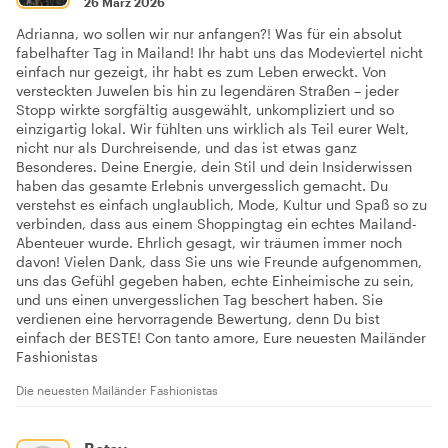
26 März 2026
Adrianna, wo sollen wir nur anfangen?! Was für ein absolut
fabelhafter Tag in Mailand! Ihr habt uns das Modeviertel nicht
einfach nur gezeigt, ihr habt es zum Leben erweckt. Von
versteckten Juwelen bis hin zu legendären Straßen – jeder
Stopp wirkte sorgfältig ausgewählt, unkompliziert und so
einzigartig lokal. Wir fühlten uns wirklich als Teil eurer Welt,
nicht nur als Durchreisende, und das ist etwas ganz
Besonderes. Deine Energie, dein Stil und dein Insiderwissen
haben das gesamte Erlebnis unvergesslich gemacht. Du
verstehst es einfach unglaublich, Mode, Kultur und Spaß so zu
verbinden, dass aus einem Shoppingtag ein echtes Mailand-
Abenteuer wurde. Ehrlich gesagt, wir träumen immer noch
davon! Vielen Dank, dass Sie uns wie Freunde aufgenommen,
uns das Gefühl gegeben haben, echte Einheimische zu sein,
und uns einen unvergesslichen Tag beschert haben. Sie
verdienen eine hervorragende Bewertung, denn Du bist
einfach der BESTE! Con tanto amore, Eure neuesten Mailänder
Fashionistas
Die neuesten Mailänder Fashionistas