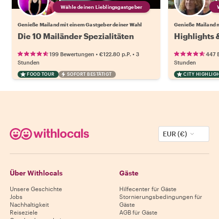
Wähle deinen Lieblingsgastgeber
Genieße Mailand mit einem Gastgeber deiner Wahl
Genieße Mailand 
Die 10 Mailänder Spezialitäten
Highlights 
•
•
199 Bewertungen
€122.80
p.P.
3
447 
Stunden
Stunden
FOOD TOUR
SOFORT BESTÄTIGT
CITY HIGHLIG
EUR (€)
Über Withlocals
Gäste
Unsere Geschichte
Hilfecenter für Gäste
Jobs
Stornierungsbedingungen für
Nachhaltigkeit
Gäste
Reiseziele
AGB für Gäste