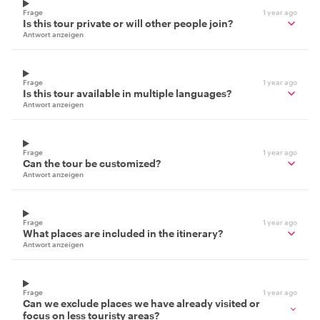
Frage
1 year ago
Is this tour private or will other people join?
Antwort anzeigen
Frage
1 year ago
Is this tour available in multiple languages?
Antwort anzeigen
Frage
1 year ago
Can the tour be customized?
Antwort anzeigen
Frage
1 year ago
What places are included in the itinerary?
Antwort anzeigen
Frage
1 year ago
Can we exclude places we have already visited or
focus on less touristy areas?