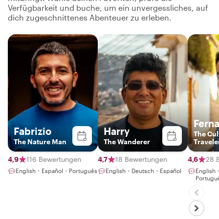
Verfügbarkeit und buche, um ein unvergessliches, auf
dich zugeschnittenes Abenteuer zu erleben.
Fern
Fabrizio
Harry
The Cul
The Nature Man
The Wanderer
Travele
4,9
116 Bewertungen
4,7
18 Bewertungen
4,6
28 
English・Español・Português
English・Deutsch・Español
English
Portugu