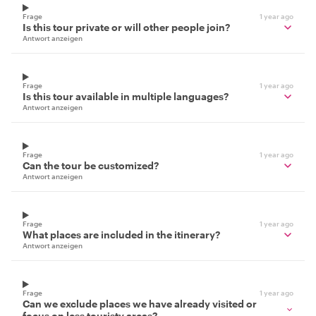
Frage
1 year ago
Is this tour private or will other people join?
Antwort anzeigen
Frage
1 year ago
Is this tour available in multiple languages?
Antwort anzeigen
Frage
1 year ago
Can the tour be customized?
Antwort anzeigen
Frage
1 year ago
What places are included in the itinerary?
Antwort anzeigen
Frage
1 year ago
Can we exclude places we have already visited or
focus on less touristy areas?