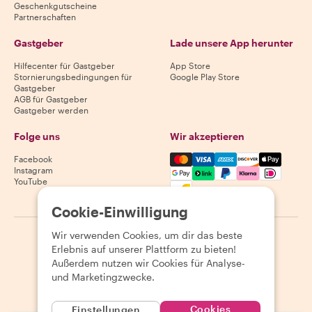
Geschenkgutscheine
Partnerschaften
Gastgeber
Lade unsere App herunter
Hilfecenter für Gastgeber
App Store
Stornierungsbedingungen für
Google Play Store
Gastgeber
AGB für Gastgeber
Gastgeber werden
Folge uns
Wir akzeptieren
Mastercard, Visa, Amex, Di
Facebook
Instagram
YouTube
Verfügbarkeit variiert je nach Reiseziel
Cookie-Einwilligung
Wir verwenden Cookies, um dir das beste
©
2026
Withlocals.com
|
Datenschutzerklärung
|
Cookies
|
Erlebnis auf unserer Plattform zu bieten!
Seitenübersicht
Außerdem nutzen wir Cookies für Analyse-
und Marketingzwecke.
Cookies
Einstellungen