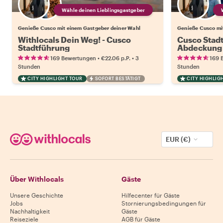
Wähle deinen Lieblingsgastgeber
Genieße Cusco mit einem Gastgeber deiner Wahl
Genieße Cusco mi
Withlocals Dein Weg! - Cusco
Cusco Stadt
Stadtführung
Abdeckung
•
•
169 Bewertungen
€22.06
p.P.
3
169 
Stunden
Stunden
CITY HIGHLIGHT TOUR
SOFORT BESTÄTIGT
CITY HIGHLIG
EUR (€)
Über Withlocals
Gäste
Unsere Geschichte
Hilfecenter für Gäste
Jobs
Stornierungsbedingungen für
Nachhaltigkeit
Gäste
Reiseziele
AGB für Gäste