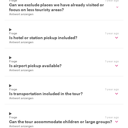
Frage
1 year ago
Can we exclude places we have already visited or
focus on less touristy areas?
Antwort anzeigen
Frage
1 year ago
Is hotel or station pickup included?
Antwort anzeigen
Frage
1 year ago
Is airport pickup available?
Antwort anzeigen
Frage
1 year ago
Is transportation included in the tour?
Antwort anzeigen
Frage
1 year ago
Can the tour accommodate children or large groups?
Antwort anzeigen