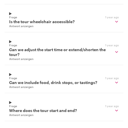
Frage
1 year ago
Is the tour wheelchair accessible?
Antwort anzeigen
Frage
1 year ago
Can we adjust the start time or extend/shorten the
tour?
Antwort anzeigen
Frage
1 year ago
Can we include food, drink stops, or tastings?
Antwort anzeigen
Frage
1 year ago
Where does the tour start and end?
Antwort anzeigen