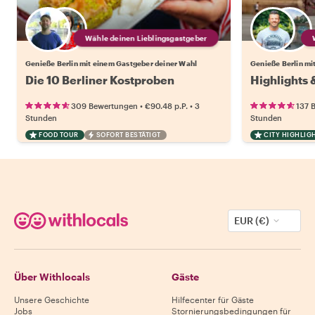
Wähle deinen Lieblingsgastgeber
Genieße Berlin mit einem Gastgeber deiner Wahl
Genieße Berlin mi
Die 10 Berliner Kostproben
Highlights 
•
•
309 Bewertungen
€90.48
p.P.
3
137 
Stunden
Stunden
FOOD TOUR
SOFORT BESTÄTIGT
CITY HIGHLIG
EUR (€)
Über Withlocals
Gäste
Unsere Geschichte
Hilfecenter für Gäste
Jobs
Stornierungsbedingungen für