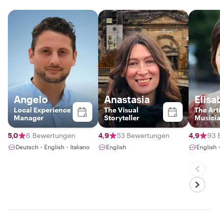
Angelo
Anastasia
Elisa
Local Experience
The Visual
The Arti
Manager
Storyteller
Musici
5,0
6 Bewertungen
4,9
53 Bewertungen
4,9
93 
Deutsch・English・Italiano
English
English・