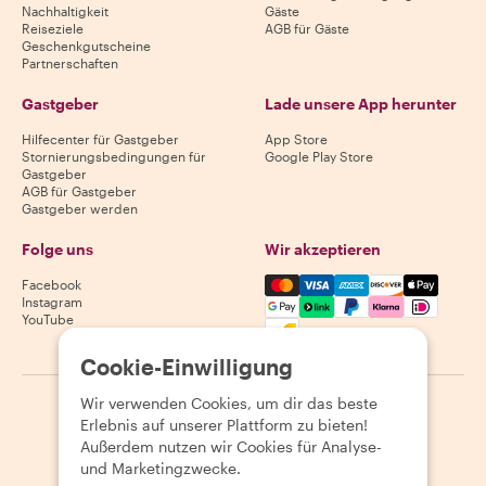
Nachhaltigkeit
Gäste
Reiseziele
AGB für Gäste
Geschenkgutscheine
Partnerschaften
Gastgeber
Lade unsere App herunter
Hilfecenter für Gastgeber
App Store
Stornierungsbedingungen für
Google Play Store
Gastgeber
AGB für Gastgeber
Gastgeber werden
Folge uns
Wir akzeptieren
Mastercard, Visa, Amex, Di
Facebook
Instagram
YouTube
Verfügbarkeit variiert je nach Reiseziel
Cookie-Einwilligung
Wir verwenden Cookies, um dir das beste
©
2026
Withlocals.com
|
Datenschutzerklärung
|
Cookies
|
Erlebnis auf unserer Plattform zu bieten!
Seitenübersicht
Außerdem nutzen wir Cookies für Analyse-
und Marketingzwecke.