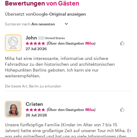
Bewertungen
von Gästen
Übersetzt von
Google
-
Original anzeigen
Sortieren nach:
John
🇺🇸
United States
(Über den Gastgeber
Miha
)
27 Juli 2026
Miha hat eine interessante, informative und sichere
Fahrradtour zu den historischen und architektonischen
Höhepunkten Berlins geboten. Ich kann sie nur
weiterempfehlen.
Die beste Art, Berlin zu erkunden
Cristen
(Über den Gastgeber
Miha
)
26 Juli 2026
Unsere fünfköpfige Familie (Kinder im Alter von 7 bis 15
Jahren) hatte eine großartige Zeit auf unserer Tour mit Miha. Er
war sehr mitreißend und hat uns so viele Informationen über