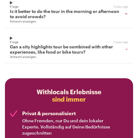
Frage
1 year ago
Is it better to do the tour in the morning or afternoon
to avoid crowds?
Antwort anzeigen
Frage
1 year ago
Can a city highlights tour be combined with other
experiences, like food or bike tours?
Antwort anzeigen
Withlocals Erlebnisse
sind immer
Privat & personalisiert
Ohne Fremden, nur Du und dein lokaler
Experte. Vollständig auf Deine Bedürfnisse
zugeschnitten