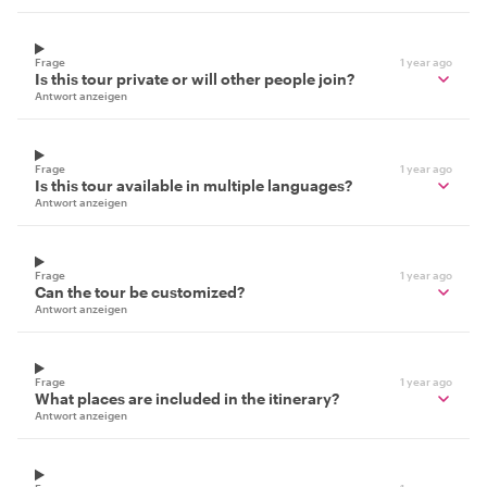
Frage
1 year ago
Is this tour private or will other people join?
Antwort anzeigen
Frage
1 year ago
Is this tour available in multiple languages?
Antwort anzeigen
Frage
1 year ago
Can the tour be customized?
Antwort anzeigen
Frage
1 year ago
What places are included in the itinerary?
Antwort anzeigen