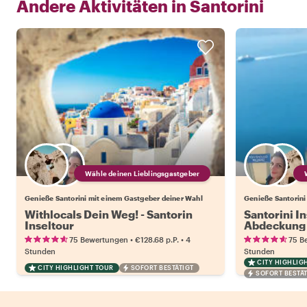
Andere Aktivitäten in
Santorini
Wähle deinen Lieblingsgastgeber
Genieße Santorini mit einem Gastgeber deiner Wahl
Genieße Santorini
Withlocals Dein Weg! - Santorin
Santorini In
Inseltour
Abdeckung
•
•
75 Bewertungen
€128.68
p.P.
4
75 B
Stunden
Stunden
CITY HIGHLIG
CITY HIGHLIGHT TOUR
SOFORT BESTÄTIGT
SOFORT BESTÄT