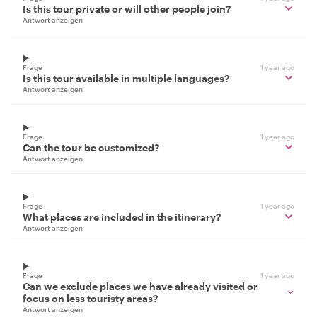
Is this tour private or will other people join?
Antwort anzeigen
Frage
1 year ago
Is this tour available in multiple languages?
Antwort anzeigen
Frage
1 year ago
Can the tour be customized?
Antwort anzeigen
Frage
1 year ago
What places are included in the itinerary?
Antwort anzeigen
Frage
1 year ago
Can we exclude places we have already visited or
focus on less touristy areas?
Antwort anzeigen