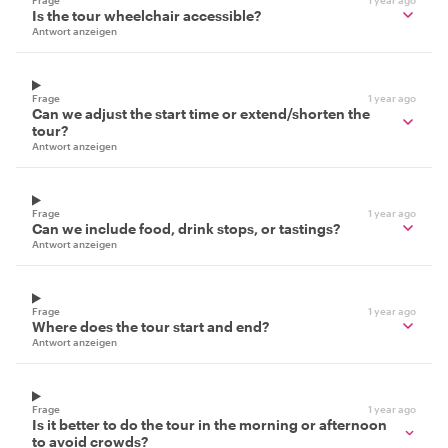
Is the tour wheelchair accessible?
Antwort anzeigen
Frage
1 year ago
Can we adjust the start time or extend/shorten the
tour?
Antwort anzeigen
Frage
1 year ago
Can we include food, drink stops, or tastings?
Antwort anzeigen
Frage
1 year ago
Where does the tour start and end?
Antwort anzeigen
Frage
1 year ago
Is it better to do the tour in the morning or afternoon
to avoid crowds?