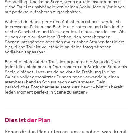
Storytelling. Und keine Sorge, wenn du kein Instagram hast –
diese Tour ist unabhängig von deinen Social-Media-Vorlieben
auf perfekte Aufnahmen zugeschnitten.
Während du deine perfekten Aufnahmen rahmst, werde ich
interessante Fakten und Einblicke einstreuen und dich in die
reiche Geschichte und Kultur der Insel eintauchen lassen. Ob
du von den blau-domigen Kirchen, den bezaubernden
Sonnenuntergängen oder den malerischen Straßen fasziniert
bist, diese Tour ist vollständig an deine fotografischen
Vorlieben anpassbar.
Begleite mich auf der Tour „Instagrammable Santorini“, wo
jeder Klick nicht nur ein Foto, sondern ein Stück von Santorinis
Seele einfängt. Lass uns deine visuelle Erzählung in eine
Galerie voller geschätzter Erinnerungen verwandeln, einen
atemberaubenden Schuss nach dem anderen. Dein
persönliches Fotoabenteuer steht kurz bevor – bist du bereit,
jeden Moment perfekt in Szene zu setzen?
Dies ist
der Plan
Schau dir den Plan unten an, um zu sehen, was du mit