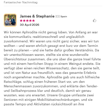
Fantastischer Nachmittag
James & Stephanie
🇪🇸
Spain
30 April 2026
Wir können Aphrodite nicht genug loben. Von Anfang an war
sie kommunikativ, reaktionsschnell und unglaublich
zuvorkommend. Wir waren uns nicht ganz sicher, was wir tun
wollten – und waren ehrlich gesagt erst kurz vor dem Termin
bereit zu planen – und sie hatte dafür großes Verständnis. Da
wir unentschlossen waren, stellte sie eine wundervolle
Übersichtstour zusammen, die uns über die ganze Insel führte
und mit einem herrlichen Stopp in einem Weingut endete. Sie
verfügt über einen reichen Wissensschatz, den sie gerne teilt,
und ist von Natur aus freundlich, was das gesamte Erlebnis
noch angenehmer machte. Aphrodite gab uns auch hilfreiche
Ratschläge, schlug einen früheren Start vor, um den
Menschenmassen zuvorzukommen, und erklärte den Tender-
und Seilbahnprozess klar und deutlich, damit wir genau
wussten, was uns erwartet. Unsere Gruppe umfasste zwei
Senioren mit einigen Mobilitätseinschränkungen, und sie
passte Tempo und Aktivitäten rücksichtsvoll an ihre