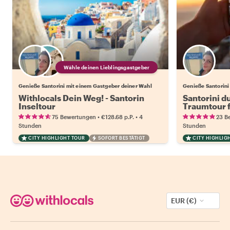
Wähle deinen Lieblingsgastgeber
Genieße Santorini mit einem Gastgeber deiner Wahl
Genieße Santorini
Withlocals Dein Weg! - Santorin
Santorini du
Inseltour
Traumtour 
•
•
75 Bewertungen
€128.68
p.P.
4
23 B
Stunden
Stunden
CITY HIGHLIGHT TOUR
SOFORT BESTÄTIGT
CITY HIGHLIG
EUR (€)