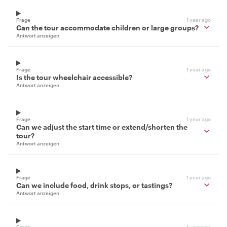
Frage
1 year ago
Can the tour accommodate children or large groups?
Antwort anzeigen
Frage
1 year ago
Is the tour wheelchair accessible?
Antwort anzeigen
Frage
1 year ago
Can we adjust the start time or extend/shorten the
tour?
Antwort anzeigen
Frage
1 year ago
Can we include food, drink stops, or tastings?
Antwort anzeigen
Frage
1 year ago