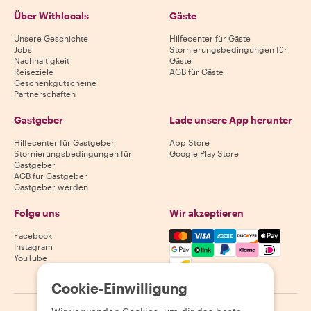
Über Withlocals
Gäste
Unsere Geschichte
Hilfecenter für Gäste
Jobs
Stornierungsbedingungen für
Nachhaltigkeit
Gäste
Reiseziele
AGB für Gäste
Geschenkgutscheine
Partnerschaften
Gastgeber
Lade unsere App herunter
Hilfecenter für Gastgeber
App Store
Stornierungsbedingungen für
Google Play Store
Gastgeber
AGB für Gastgeber
Gastgeber werden
Folge uns
Wir akzeptieren
Mastercard, Visa, Amex, Di
Facebook
Instagram
YouTube
Verfügbarkeit variiert je nach Reiseziel
Cookie-Einwilligung