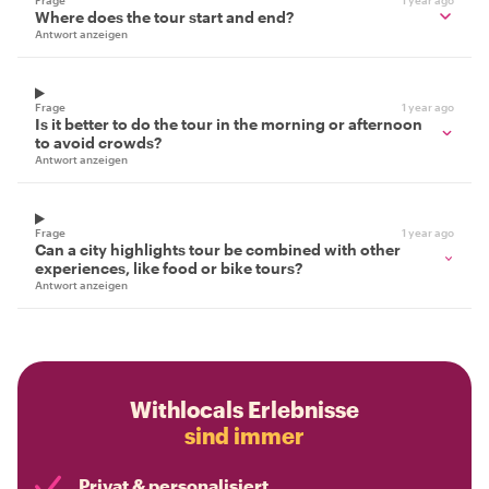
Where does the tour start and end?
Antwort anzeigen
Frage
1 year ago
Is it better to do the tour in the morning or afternoon
to avoid crowds?
Antwort anzeigen
Frage
1 year ago
Can a city highlights tour be combined with other
experiences, like food or bike tours?
Antwort anzeigen
Withlocals Erlebnisse
sind immer
Privat & personalisiert