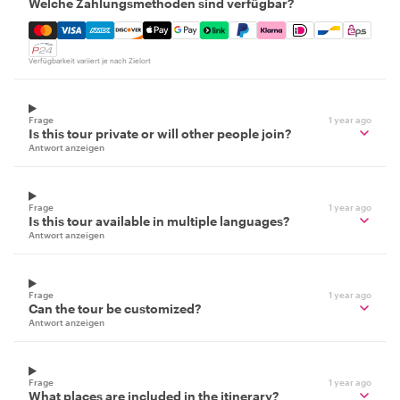
Welche Zahlungsmethoden sind verfügbar?
Mastercard, Visa, Amex, Discover, Apple Pay, Google Pay
Verfügbarkeit variiert je nach Zielort
Frage
1 year ago
Is this tour private or will other people join?
Antwort anzeigen
Frage
1 year ago
Is this tour available in multiple languages?
Antwort anzeigen
Frage
1 year ago
Can the tour be customized?
Antwort anzeigen
Frage
1 year ago
What places are included in the itinerary?