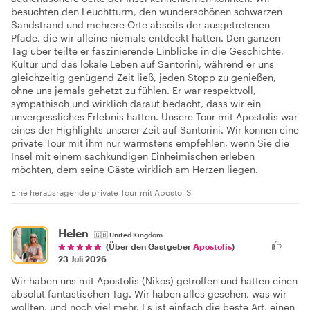
besuchten den Leuchtturm, den wunderschönen schwarzen
Sandstrand und mehrere Orte abseits der ausgetretenen
Pfade, die wir alleine niemals entdeckt hätten. Den ganzen
Tag über teilte er faszinierende Einblicke in die Geschichte,
Kultur und das lokale Leben auf Santorini, während er uns
gleichzeitig genügend Zeit ließ, jeden Stopp zu genießen,
ohne uns jemals gehetzt zu fühlen. Er war respektvoll,
sympathisch und wirklich darauf bedacht, dass wir ein
unvergessliches Erlebnis hatten. Unsere Tour mit Apostolis war
eines der Highlights unserer Zeit auf Santorini. Wir können eine
private Tour mit ihm nur wärmstens empfehlen, wenn Sie die
Insel mit einem sachkundigen Einheimischen erleben
möchten, dem seine Gäste wirklich am Herzen liegen.
Eine herausragende private Tour mit ApostoliS
Helen
🇬🇧
United Kingdom
(Über den Gastgeber
Apostolis
)
23 Juli 2026
Wir haben uns mit Apostolis (Nikos) getroffen und hatten einen
absolut fantastischen Tag. Wir haben alles gesehen, was wir
wollten, und noch viel mehr. Es ist einfach die beste Art, einen