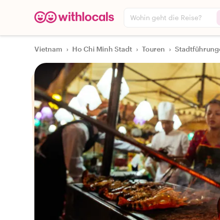
Wohin geht die Reise?
Vietnam
›
Ho Chi Minh Stadt
›
Touren
›
Stadtführun