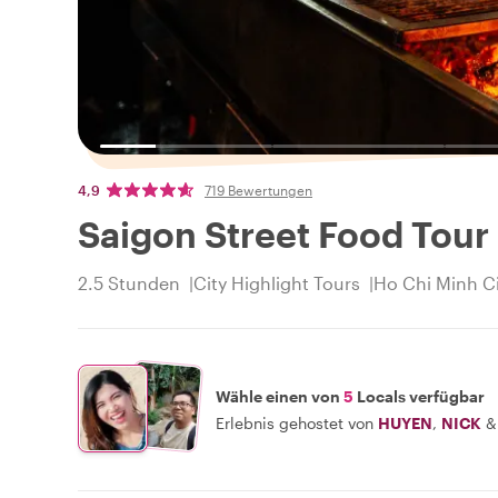
4,9
719 Bewertungen
Saigon Street Food Tour
2.5 Stunden
City Highlight Tours
Ho Chi Minh Ci
Wähle einen von
5
Locals verfügbar
Erlebnis gehostet von
HUYEN
,
NICK