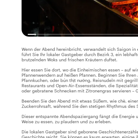
Wenn der Abend hereinbricht, verwandelt sich Saigon in
führt Sie Ihr lokaler Gastgeber durch Bezirk 3, ein lebhaft
brutzelnden Woks und frischen Kräutern duftet.
Hier essen Sie dort, wo die Einheimischen essen – auf 
Pfannenwendern auf heißen Pfannen. Beginnen Sie Ihre
Pfannkuchen, oder bún thịt nướng, Reisnudeln mit gegril
Restaurants und Open-Air-Essensständen, die Spezialität
oder gebratene Schnecken mit Zitronengras servieren – G
Beenden Sie den Abend mit etwas Süßem, wie chè, einem
Zuckerrohrsaft, während Sie den stetigen Rhythmus des
Dieser entspannte Abendspaziergang fängt die Energie un
Weise zu essen, zu plaudern und zu erleben.
Die lokalen Gastgeber sind geborene Geschichtenerzähler
Geschichte reicht. Sie können es kaum erwarten, einige 