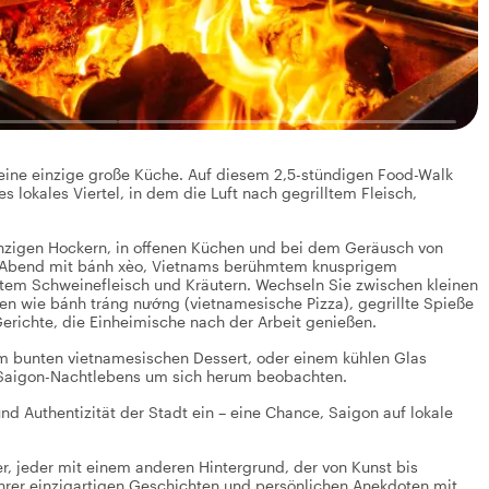
 eine einzige große Küche. Auf diesem 2,5-stündigen Food-Walk
es lokales Viertel, in dem die Luft nach gegrilltem Fleisch,
winzigen Hockern, in offenen Küchen und bei dem Geräusch von
n Abend mit bánh xèo, Vietnams berühmtem knusprigem
ltem Schweinefleisch und Kräutern. Wechseln Sie zwischen kleinen
en wie bánh tráng nướng (vietnamesische Pizza), gegrillte Spieße
erichte, die Einheimische nach der Arbeit genießen.
 bunten vietnamesischen Dessert, oder einem kühlen Glas
 Saigon-Nachtlebens um sich herum beobachten.
d Authentizität der Stadt ein – eine Chance, Saigon auf lokale
, jeder mit einem anderen Hintergrund, der von Kunst bis
ihrer einzigartigen Geschichten und persönlichen Anekdoten mit