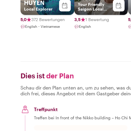
HUYEN
Your Friendly
Local Explorer
Saigon Local
Guide
5,0
372 Bewertungen
3,5
1 Bewertung
5
English・Vietnamese
English
Dies ist
der Plan
Schau dir den Plan unten an, um zu sehen, was d
dich frei, dieses Angebot mit dem Gastgeber dein
Treffpunkt
Treffen bei In front of the Nikko building – Ho Ch