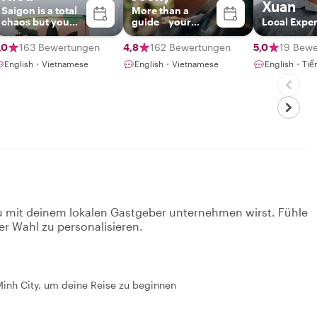
Xuan
Saigon is a total
More than a
chaos but you
guide – your
Local Exper
are at peace with
storyteller & local
me.
friend in Vietnam
,0
163 Bewertungen
4,8
162 Bewertungen
5,0
19 Bewe
English・Vietnamese
English・Vietnamese
English・Tiến
u mit deinem lokalen Gastgeber unternehmen wirst. Fühle
er Wahl zu personalisieren.
i Minh City, um deine Reise zu beginnen