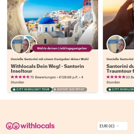
Wähle deinen Lieblingsgastgeber
Genieße Santorini mit einem Gastgeber deiner Wahl
Genieße Santorini
Withlocals Dein Weg! - Santorin
Santorini du
Inseltour
Traumtour 
•
•
75 Bewertungen
€128.68
p.P.
4
23 B
Stunden
Stunden
CITY HIGHLIGHT TOUR
SOFORT BESTÄTIGT
CITY HIGHLIG
EUR (€)