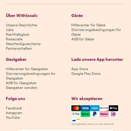
Über Withlocals
Gäste
Unsere Geschichte
Hilfecenter für Gäste
Jobs
Stornierungsbedingungen für
Nachhaltigkeit
Gäste
Reiseziele
AGB für Gäste
Geschenkgutscheine
Partnerschaften
Gastgeber
Lade unsere App herunter
Hilfecenter für Gastgeber
App Store
Stornierungsbedingungen für
Google Play Store
Gastgeber
AGB für Gastgeber
Gastgeber werden
Folge uns
Wir akzeptieren
Mastercard, Visa, Amex, Di
Facebook
Instagram
YouTube
Verfügbarkeit variiert je nach Reiseziel