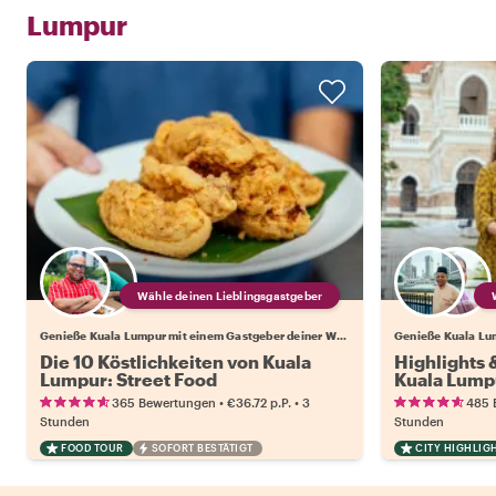
Lumpur
Wähle deinen Lieblingsgastgeber
Genieße Kuala Lumpur mit einem Gastgeber deiner Wahl
Die 10 Köstlichkeiten von Kuala
Highlights
Lumpur: Street Food
Kuala Lump
•
•
365 Bewertungen
€36.72
p.P.
3
485 
Stunden
Stunden
FOOD TOUR
SOFORT BESTÄTIGT
CITY HIGHLIG