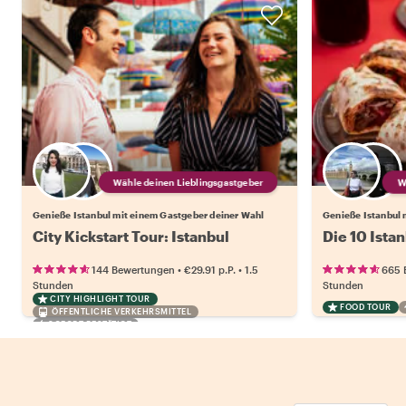
Wähle deinen Lieblingsgastgeber
Genieße Istanbul mit einem Gastgeber deiner Wahl
Genieße Istanbul 
City Kickstart Tour: Istanbul
Die 10 Ista
•
•
144 Bewertungen
€29.91
p.P.
1.5
665 
Stunden
Stunden
CITY HIGHLIGHT TOUR
FOOD TOUR
ÖFFENTLICHE VERKEHRSMITTEL
SOFORT BESTÄTIGT