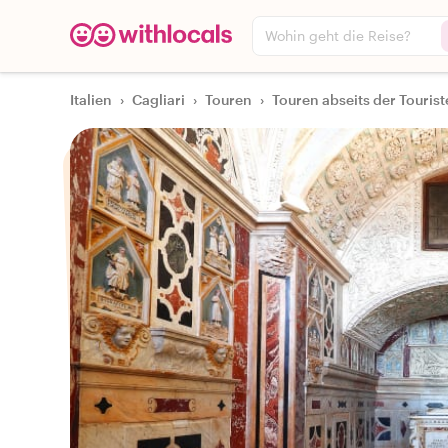
Wohin geht die Reise?
Italien
›
Cagliari
›
Touren
›
Touren abseits der Touri