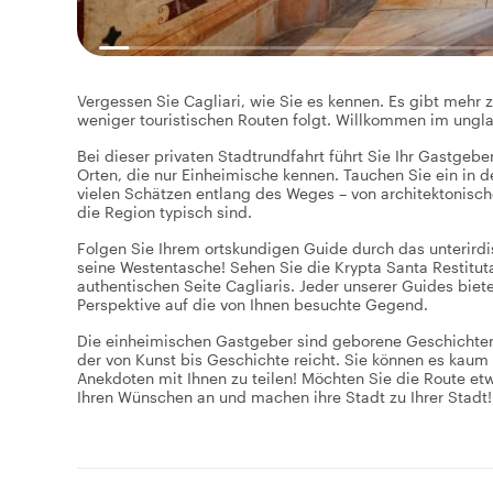
Vergessen Sie Cagliari, wie Sie es kennen. Es gibt mehr 
weniger touristischen Routen folgt. Willkommen im ungla
Bei dieser privaten Stadtrundfahrt führt Sie Ihr Gastgeb
Orten, die nur Einheimische kennen. Tauchen Sie ein in d
vielen Schätzen entlang des Weges – von architektonische
die Region typisch sind.
Folgen Sie Ihrem ortskundigen Guide durch das unterirdis
seine Westentasche! Sehen Sie die Krypta Santa Restitu
authentischen Seite Cagliaris. Jeder unserer Guides biet
Perspektive auf die von Ihnen besuchte Gegend.
Die einheimischen Gastgeber sind geborene Geschichtene
der von Kunst bis Geschichte reicht. Sie können es kaum 
Anekdoten mit Ihnen zu teilen! Möchten Sie die Route e
Ihren Wünschen an und machen ihre Stadt zu Ihrer Stadt!