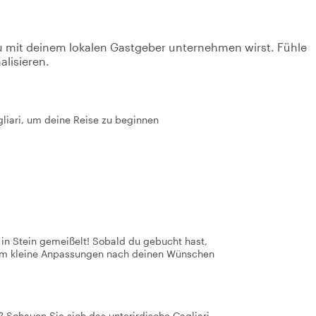
u mit deinem lokalen Gastgeber unternehmen wirst. Fühle
alisieren.
agliari, um deine Reise zu beginnen
t in Stein gemeißelt! Sobald du gebucht hast,
 um kleine Anpassungen nach deinen Wünschen
? Schauen Sie sich das unterirdische Cagliari