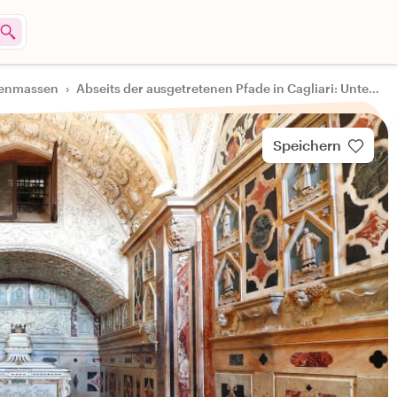
stenmassen
›
Abseits der ausgetretenen Pfade in Cagliari: Untergrund-Tour durch Cagliari
Speichern