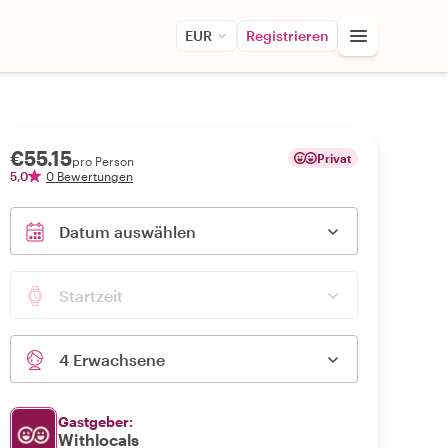
EUR
Registrieren
€55.15
Privat
pro Person
5,0
0 Bewertungen
Datum auswählen
Startzeit
4 Erwachsene
Gastgeber:
Withlocals