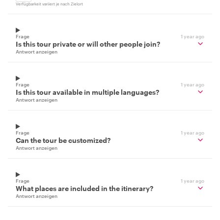
Verfügbarkeit variiert je nach Zielort
Frage
1 year ago
Is this tour private or will other people join?
Antwort anzeigen
Frage
1 year ago
Is this tour available in multiple languages?
Antwort anzeigen
Frage
1 year ago
Can the tour be customized?
Antwort anzeigen
Frage
1 year ago
What places are included in the itinerary?
Antwort anzeigen