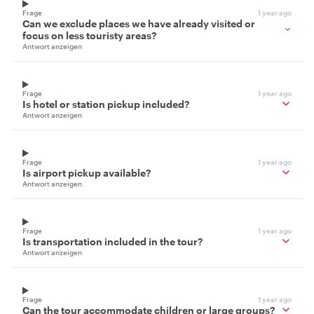
Frage
1 year ago
Can we exclude places we have already visited or
focus on less touristy areas?
Antwort anzeigen
Frage
1 year ago
Is hotel or station pickup included?
Antwort anzeigen
Frage
1 year ago
Is airport pickup available?
Antwort anzeigen
Frage
1 year ago
Is transportation included in the tour?
Antwort anzeigen
Frage
1 year ago
Can the tour accommodate children or large groups?