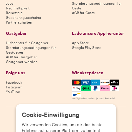
Jobs
Stornierungsbedingungen für
Nachhaltigkeit
Gäste
Reiseziele
AGB für Gäste
Geschenkgutscheine
Partnerschaften
Gastgeber
Lade unsere App herunter
Hilfecenter für Gastgeber
App Store
Stornierungsbedingungen für
Google Play Store
Gastgeber
AGB für Gastgeber
Gastgeber werden
Folge uns
Wir akzeptieren
Mastercard, Visa, Amex, Di
Facebook
Instagram
YouTube
Verfügbarkeit variiert je nach Reiseziel
Cookie-Einwilligung
©
2026
Withlocals.com
|
Datenschutzerklärung
|
Cookies
|
Seitenübersicht
Wir verwenden Cookies, um dir das beste
Erlebnis auf unserer Plattform zu bieten!