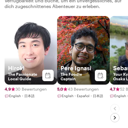
Verfügbarkeit und buche, um ein unvergessliches, auf
dich zugeschnittenes Abenteuer zu erleben.
Hiroki
Pere Ignasi
Seba
The Passionate
The Foodie
Your Ky
Local Guide
Captain
Osaka 
Insider
4,9
30 Bewertungen
5,0
43 Bewertungen
4,7
52 
English・日本語
English・Español・日本語
English