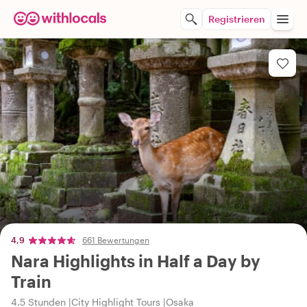
Registrieren
4,9
661 Bewertungen
Nara Highlights in Half a Day by
Train
4.5 Stunden
City Highlight Tours
Osaka