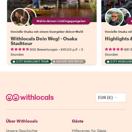
Wähle deinen Lieblingsgastgeber
Genieße Osaka mit einem Gastgeber deiner Wahl
Genieße Osaka mi
Withlocals Dein Weg! - Osaka
Highlights
Stadttour
•
•
930 Bewertungen
€61.03
p.P.
3
881 
Stunden
Stunden
CITY HIGHLIGHT TOUR
SOFORT BESTÄTIGT
CITY HIGHLIG
EUR (€)
Über Withlocals
Gäste
Unsere Geschichte
Hilfecenter für Gäste